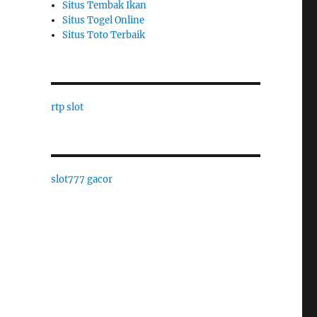
Situs Tembak Ikan
Situs Togel Online
Situs Toto Terbaik
rtp slot
slot777 gacor