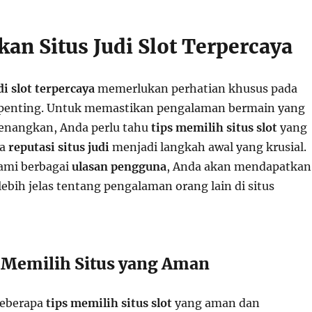
n Situs Judi Slot Terpercaya
di slot terpercaya
memerlukan perhatian khusus pada
 penting. Untuk memastikan pengalaman bermain yang
nangkan, Anda perlu tahu
tips memilih situs slot
yang
sa
reputasi situs judi
menjadi langkah awal yang krusial.
mi berbagai
ulasan pengguna
, Anda akan mendapatkan
ebih jelas tentang pengalaman orang lain di situs
 Memilih Situs yang Aman
beberapa
tips memilih situs slot
yang aman dan