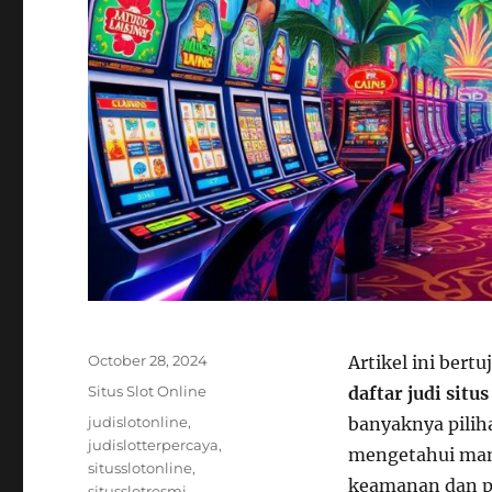
Posted
October 28, 2024
Artikel ini ber
on
Categories
Situs Slot Online
daftar judi situs
Tags
judislotonline
,
banyaknya pilih
judislotterpercaya
,
mengetahui man
situsslotonline
,
keamanan dan p
situsslotresmi
,