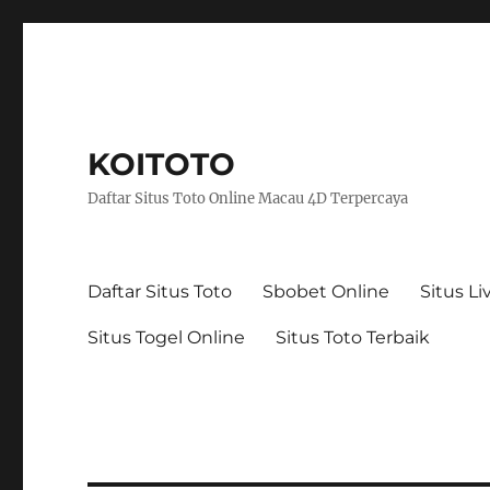
KOITOTO
Daftar Situs Toto Online Macau 4D Terpercaya
Daftar Situs Toto
Sbobet Online
Situs L
Situs Togel Online
Situs Toto Terbaik