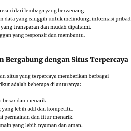
i resmi dari lembaga yang berwenang.
 data yang canggih untuk melindungi informasi pribadi
i yang transparan dan mudah dipahami.
nggan yang responsif dan membantu.
 Bergabung dengan Situs Terpercaya
n situs yang terpercaya memberikan berbagai
ikut adalah beberapa di antaranya:
h besar dan menarik.
yang lebih adil dan kompetitif.
ai permainan dan fitur menarik.
main yang lebih nyaman dan aman.