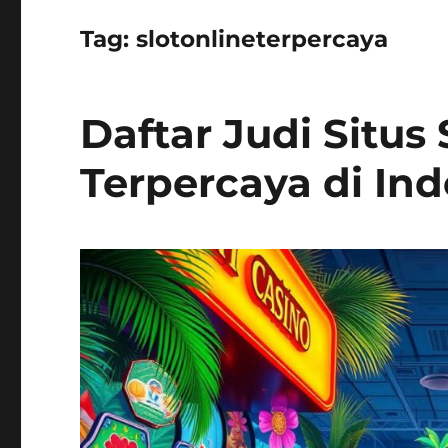
Tag:
slotonlineterpercaya
Daftar Judi Situs 
Terpercaya di In