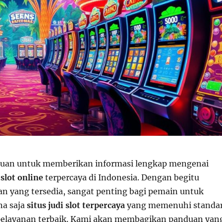
tujuan untuk memberikan informasi lengkap mengenai
 slot online
terpercaya di Indonesia. Dengan begitu
an yang tersedia, sangat penting bagi pemain untuk
a saja
situs judi slot terpercaya
yang memenuhi standa
elayanan terbaik. Kami akan membagikan panduan yan