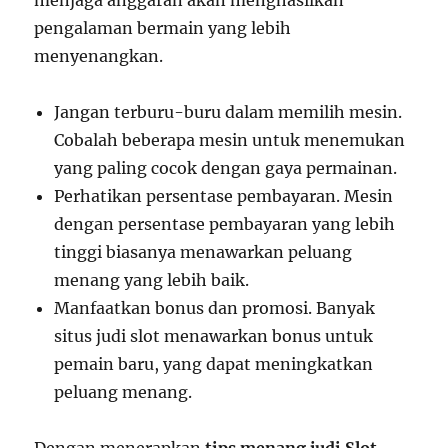
pengalaman bermain yang lebih
menyenangkan.
Jangan terburu-buru dalam memilih mesin.
Cobalah beberapa mesin untuk menemukan
yang paling cocok dengan gaya permainan.
Perhatikan persentase pembayaran. Mesin
dengan persentase pembayaran yang lebih
tinggi biasanya menawarkan peluang
menang yang lebih baik.
Manfaatkan bonus dan promosi. Banyak
situs judi slot menawarkan bonus untuk
pemain baru, yang dapat meningkatkan
peluang menang.
Dengan menerapkan
tips menang judi Slot