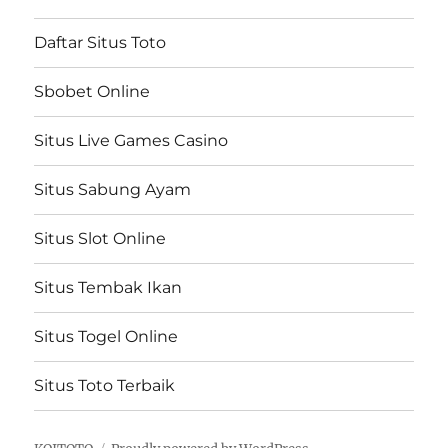
Daftar Situs Toto
Sbobet Online
Situs Live Games Casino
Situs Sabung Ayam
Situs Slot Online
Situs Tembak Ikan
Situs Togel Online
Situs Toto Terbaik