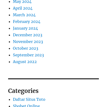
May 2024
April 2024
March 2024
February 2024
January 2024
December 2023
November 2023
October 2023
September 2023
August 2022
Categories
Daftar Situs Toto
Sbobet Online