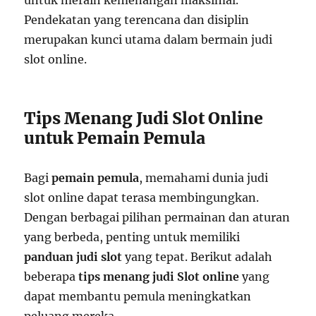
Pendekatan yang terencana dan disiplin
merupakan kunci utama dalam bermain judi
slot online.
Tips Menang Judi Slot Online
untuk Pemain Pemula
Bagi
pemain pemula
, memahami dunia judi
slot online dapat terasa membingungkan.
Dengan berbagai pilihan permainan dan aturan
yang berbeda, penting untuk memiliki
panduan judi slot
yang tepat. Berikut adalah
beberapa
tips menang judi Slot online
yang
dapat membantu pemula meningkatkan
peluang mereka.