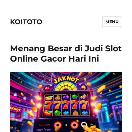
KOITOTO
MENU
Menang Besar di Judi Slot
Online Gacor Hari Ini