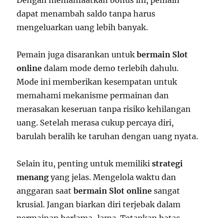
dapat menambah saldo tanpa harus
mengeluarkan uang lebih banyak.
Pemain juga disarankan untuk
bermain Slot
online
dalam mode demo terlebih dahulu.
Mode ini memberikan kesempatan untuk
memahami mekanisme permainan dan
merasakan keseruan tanpa risiko kehilangan
uang. Setelah merasa cukup percaya diri,
barulah beralih ke taruhan dengan uang nyata.
Selain itu, penting untuk memiliki
strategi
menang
yang jelas. Mengelola waktu dan
anggaran saat
bermain Slot online
sangat
krusial. Jangan biarkan diri terjebak dalam
permainan berlama-lama. Tetapkan batas