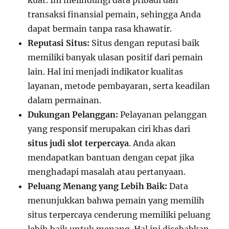
transaksi finansial pemain, sehingga Anda
dapat bermain tanpa rasa khawatir.
Reputasi Situs:
Situs dengan reputasi baik
memiliki banyak ulasan positif dari pemain
lain. Hal ini menjadi indikator kualitas
layanan, metode pembayaran, serta keadilan
dalam permainan.
Dukungan Pelanggan:
Pelayanan pelanggan
yang responsif merupakan ciri khas dari
situs judi slot terpercaya
. Anda akan
mendapatkan bantuan dengan cepat jika
menghadapi masalah atau pertanyaan.
Peluang Menang yang Lebih Baik:
Data
menunjukkan bahwa pemain yang memilih
situs terpercaya cenderung memiliki peluang
lebih baik untuk menang. Hal ini disebabkan