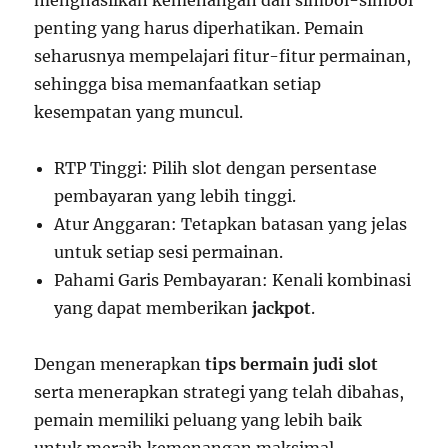
penting yang harus diperhatikan. Pemain
seharusnya mempelajari fitur-fitur permainan,
sehingga bisa memanfaatkan setiap
kesempatan yang muncul.
RTP Tinggi: Pilih slot dengan persentase
pembayaran yang lebih tinggi.
Atur Anggaran: Tetapkan batasan yang jelas
untuk setiap sesi permainan.
Pahami Garis Pembayaran: Kenali kombinasi
yang dapat memberikan
jackpot
.
Dengan menerapkan
tips bermain judi slot
serta menerapkan strategi yang telah dibahas,
pemain memiliki peluang yang lebih baik
untuk meraih kemenangan maksimal.