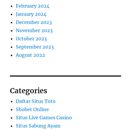
February 2024
January 2024
December 2023
November 2023
October 2023
September 2023
August 2022
Categories
Daftar Situs Toto
Sbobet Online
Situs Live Games Casino
Situs Sabung Ayam