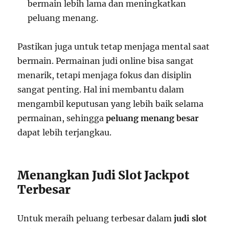
bermain lebih lama dan meningkatkan
peluang menang.
Pastikan juga untuk tetap menjaga mental saat
bermain. Permainan judi online bisa sangat
menarik, tetapi menjaga fokus dan disiplin
sangat penting. Hal ini membantu dalam
mengambil keputusan yang lebih baik selama
permainan, sehingga
peluang menang besar
dapat lebih terjangkau.
Menangkan Judi Slot Jackpot
Terbesar
Untuk meraih peluang terbesar dalam
judi slot