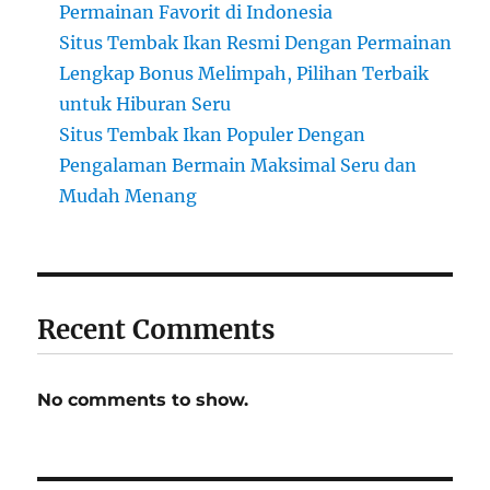
Permainan Favorit di Indonesia
Situs Tembak Ikan Resmi Dengan Permainan
Lengkap Bonus Melimpah, Pilihan Terbaik
untuk Hiburan Seru
Situs Tembak Ikan Populer Dengan
Pengalaman Bermain Maksimal Seru dan
Mudah Menang
Recent Comments
No comments to show.