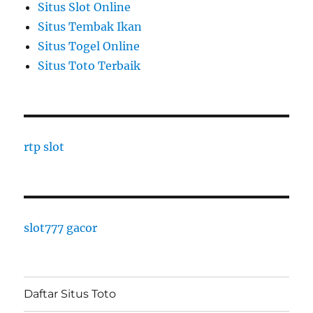
Situs Slot Online
Situs Tembak Ikan
Situs Togel Online
Situs Toto Terbaik
rtp slot
slot777 gacor
Daftar Situs Toto