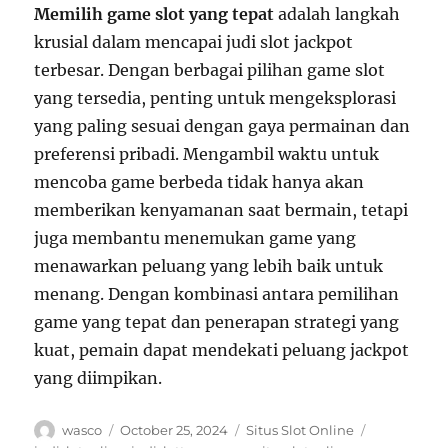
Memilih game slot yang tepat
adalah langkah
krusial dalam mencapai judi slot jackpot
terbesar. Dengan berbagai pilihan game slot
yang tersedia, penting untuk mengeksplorasi
yang paling sesuai dengan gaya permainan dan
preferensi pribadi. Mengambil waktu untuk
mencoba game berbeda tidak hanya akan
memberikan kenyamanan saat bermain, tetapi
juga membantu menemukan game yang
menawarkan peluang yang lebih baik untuk
menang. Dengan kombinasi antara pemilihan
game yang tepat dan penerapan strategi yang
kuat, pemain dapat mendekati peluang jackpot
yang diimpikan.
Author
Posted
Categories
Tags
wasco
October 25, 2024
Situs Slot Online