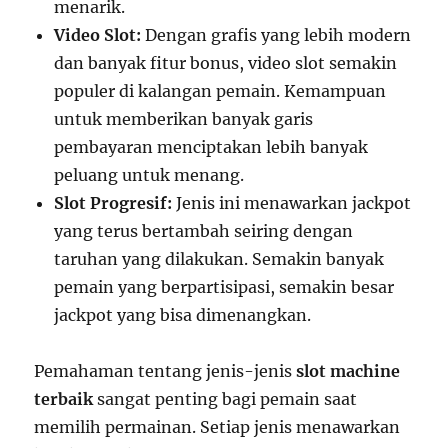
menarik.
Video Slot:
Dengan grafis yang lebih modern
dan banyak fitur bonus, video slot semakin
populer di kalangan pemain. Kemampuan
untuk memberikan banyak garis
pembayaran menciptakan lebih banyak
peluang untuk menang.
Slot Progresif:
Jenis ini menawarkan jackpot
yang terus bertambah seiring dengan
taruhan yang dilakukan. Semakin banyak
pemain yang berpartisipasi, semakin besar
jackpot yang bisa dimenangkan.
Pemahaman tentang jenis-jenis
slot machine
terbaik
sangat penting bagi pemain saat
memilih permainan. Setiap jenis menawarkan