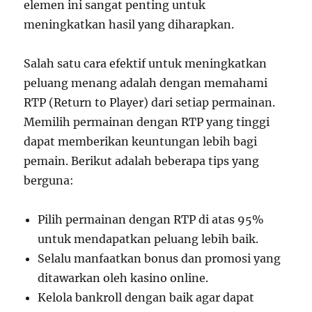
elemen ini sangat penting untuk
meningkatkan hasil yang diharapkan.
Salah satu cara efektif untuk meningkatkan
peluang menang adalah dengan memahami
RTP (Return to Player) dari setiap permainan.
Memilih permainan dengan RTP yang tinggi
dapat memberikan keuntungan lebih bagi
pemain. Berikut adalah beberapa tips yang
berguna:
Pilih permainan dengan RTP di atas 95%
untuk mendapatkan peluang lebih baik.
Selalu manfaatkan bonus dan promosi yang
ditawarkan oleh kasino online.
Kelola bankroll dengan baik agar dapat