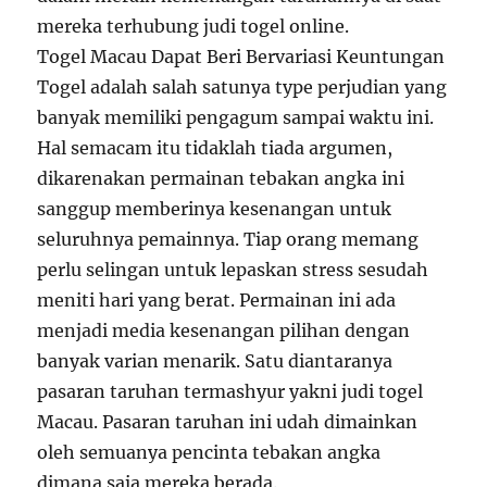
mereka terhubung judi togel online.
Togel Macau Dapat Beri Bervariasi Keuntungan
Togel adalah salah satunya type perjudian yang
banyak memiliki pengagum sampai waktu ini.
Hal semacam itu tidaklah tiada argumen,
dikarenakan permainan tebakan angka ini
sanggup memberinya kesenangan untuk
seluruhnya pemainnya. Tiap orang memang
perlu selingan untuk lepaskan stress sesudah
meniti hari yang berat. Permainan ini ada
menjadi media kesenangan pilihan dengan
banyak varian menarik. Satu diantaranya
pasaran taruhan termashyur yakni judi togel
Macau. Pasaran taruhan ini udah dimainkan
oleh semuanya pencinta tebakan angka
dimana saja mereka berada.