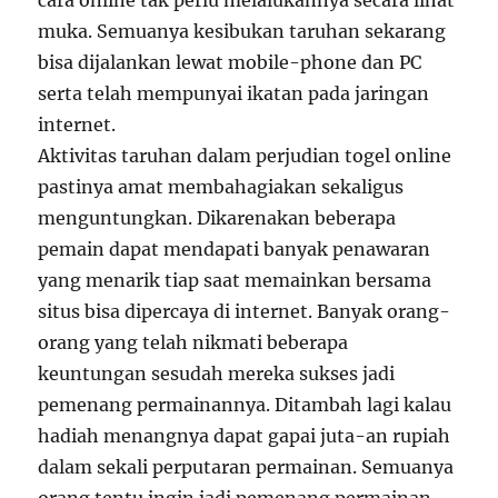
cara online tak perlu melalukannya secara lihat
muka. Semuanya kesibukan taruhan sekarang
bisa dijalankan lewat mobile-phone dan PC
serta telah mempunyai ikatan pada jaringan
internet.
Aktivitas taruhan dalam perjudian togel online
pastinya amat membahagiakan sekaligus
menguntungkan. Dikarenakan beberapa
pemain dapat mendapati banyak penawaran
yang menarik tiap saat memainkan bersama
situs bisa dipercaya di internet. Banyak orang-
orang yang telah nikmati beberapa
keuntungan sesudah mereka sukses jadi
pemenang permainannya. Ditambah lagi kalau
hadiah menangnya dapat gapai juta-an rupiah
dalam sekali perputaran permainan. Semuanya