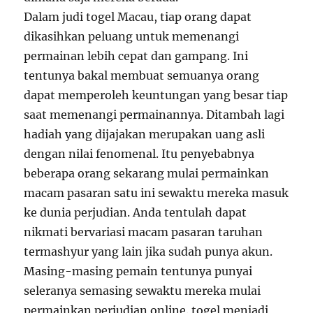
Dalam judi togel Macau, tiap orang dapat
dikasihkan peluang untuk memenangi
permainan lebih cepat dan gampang. Ini
tentunya bakal membuat semuanya orang
dapat memperoleh keuntungan yang besar tiap
saat memenangi permainannya. Ditambah lagi
hadiah yang dijajakan merupakan uang asli
dengan nilai fenomenal. Itu penyebabnya
beberapa orang sekarang mulai permainkan
macam pasaran satu ini sewaktu mereka masuk
ke dunia perjudian. Anda tentulah dapat
nikmati bervariasi macam pasaran taruhan
termashyur yang lain jika sudah punya akun.
Masing-masing pemain tentunya punyai
seleranya semasing sewaktu mereka mulai
permainkan perjudian online. togel menjadi