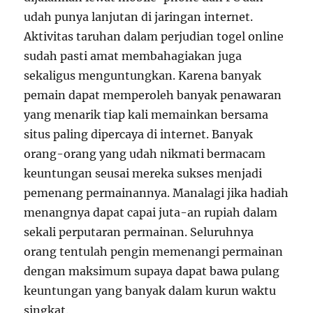
udah punya lanjutan di jaringan internet.
Aktivitas taruhan dalam perjudian togel online
sudah pasti amat membahagiakan juga
sekaligus menguntungkan. Karena banyak
pemain dapat memperoleh banyak penawaran
yang menarik tiap kali memainkan bersama
situs paling dipercaya di internet. Banyak
orang-orang yang udah nikmati bermacam
keuntungan seusai mereka sukses menjadi
pemenang permainannya. Manalagi jika hadiah
menangnya dapat capai juta-an rupiah dalam
sekali perputaran permainan. Seluruhnya
orang tentulah pengin memenangi permainan
dengan maksimum supaya dapat bawa pulang
keuntungan yang banyak dalam kurun waktu
singkat.