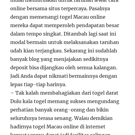
mulai memutuskan untuk taruhan lewat cara
online bersama situs terpercaya. Pasalnya
dengan memenangi togel Macau online
mereka dapat memperoleh pendapatan besar
dalam tempo singkat. Ditambah lagi saat ini
modal bermain untuk melaksanakan taruhan
udah kian terjangkau. Sekarang ini sudahlah
banyak blog yang menjajakan sedikitnya
deposit bisa dijangkau oleh semua kalangan.
Jadi Anda dapat nikmati bermainnya dengan
lepas tiap-tiap harinya.
– Tak kalah membahagiakan dari togel darat
Dulu kala togel memang sukses mengundang
perhatian banyak orang-orang dan bikin
seluruhnya terasa senang. Walau demikian
hadirnya togel Macau online di internet