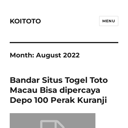
KOITOTO
MENU
Month:
August 2022
Bandar Situs Togel Toto
Macau Bisa dipercaya
Depo 100 Perak Kuranji