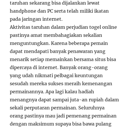
taruhan sekarang bisa dijalankan lewat
handphone dan PC serta telah miliki ikatan
pada jaringan internet.
Aktivitas taruhan dalam perjudian togel online
pastinya amat membahagiakan sekalian
menguntungkan. Karena beberapa pemain
dapat mendapati banyak penawaran yang
menarik setiap memainkan bersama situs bisa
dipercaya di internet. Banyak orang-orang
yang udah nikmati pelbagai keuntungan
sesudah mereka sukses meraih kemenangan
permainannya. Apa lagi kalau hadiah
menangnya dapat sampai juta-an rupiah dalam
sekali perputaran permainan. Seluruhnya
orang pastinya mau jadi pemenang permainan
dengan maksimum supaya bisa bawa pulang