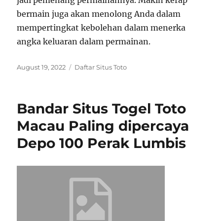
jadi pemenang permainannya. Makin kerap
bermain juga akan menolong Anda dalam
mempertingkat kebolehan dalam menerka
angka keluaran dalam permainan.
Posted
Categories
August 19, 2022
Daftar Situs Toto
on
Bandar Situs Togel Toto
Macau Paling dipercaya
Depo 100 Perak Lumbis