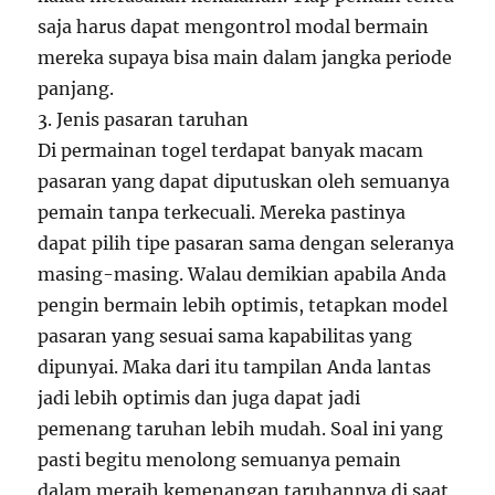
saja harus dapat mengontrol modal bermain
mereka supaya bisa main dalam jangka periode
panjang.
3. Jenis pasaran taruhan
Di permainan togel terdapat banyak macam
pasaran yang dapat diputuskan oleh semuanya
pemain tanpa terkecuali. Mereka pastinya
dapat pilih tipe pasaran sama dengan seleranya
masing-masing. Walau demikian apabila Anda
pengin bermain lebih optimis, tetapkan model
pasaran yang sesuai sama kapabilitas yang
dipunyai. Maka dari itu tampilan Anda lantas
jadi lebih optimis dan juga dapat jadi
pemenang taruhan lebih mudah. Soal ini yang
pasti begitu menolong semuanya pemain
dalam meraih kemenangan taruhannya di saat