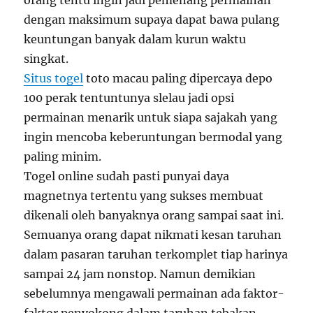
orang tentu ingin jadi pemenang permainan
dengan maksimum supaya dapat bawa pulang
keuntungan banyak dalam kurun waktu
singkat.
Situs togel
toto macau paling dipercaya depo
100 perak tentuntunya slelau jadi opsi
permainan menarik untuk siapa sajakah yang
ingin mencoba keberuntungan bermodal yang
paling minim.
Togel online sudah pasti punyai daya
magnetnya tertentu yang sukses membuat
dikenali oleh banyaknya orang sampai saat ini.
Semuanya orang dapat nikmati kesan taruhan
dalam pasaran taruhan terkomplet tiap harinya
sampai 24 jam nonstop. Namun demikian
sebelumnya mengawali permainan ada faktor-