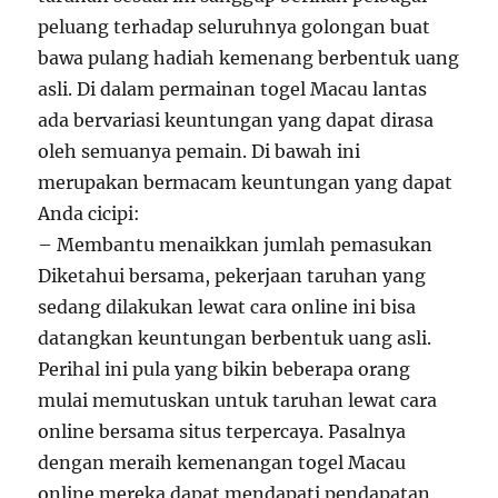
peluang terhadap seluruhnya golongan buat
bawa pulang hadiah kemenang berbentuk uang
asli. Di dalam permainan togel Macau lantas
ada bervariasi keuntungan yang dapat dirasa
oleh semuanya pemain. Di bawah ini
merupakan bermacam keuntungan yang dapat
Anda cicipi:
– Membantu menaikkan jumlah pemasukan
Diketahui bersama, pekerjaan taruhan yang
sedang dilakukan lewat cara online ini bisa
datangkan keuntungan berbentuk uang asli.
Perihal ini pula yang bikin beberapa orang
mulai memutuskan untuk taruhan lewat cara
online bersama situs terpercaya. Pasalnya
dengan meraih kemenangan togel Macau
online mereka dapat mendapati pendapatan