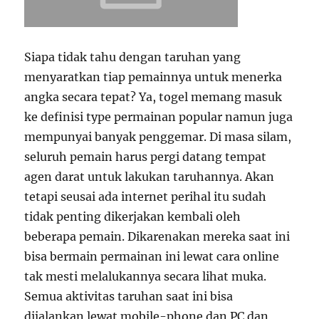
Siapa tidak tahu dengan taruhan yang
menyaratkan tiap pemainnya untuk menerka
angka secara tepat? Ya, togel memang masuk
ke definisi type permainan popular namun juga
mempunyai banyak penggemar. Di masa silam,
seluruh pemain harus pergi datang tempat
agen darat untuk lakukan taruhannya. Akan
tetapi seusai ada internet perihal itu sudah
tidak penting dikerjakan kembali oleh
beberapa pemain. Dikarenakan mereka saat ini
bisa bermain permainan ini lewat cara online
tak mesti melalukannya secara lihat muka.
Semua aktivitas taruhan saat ini bisa
dijalankan lewat mobile-phone dan PC dan