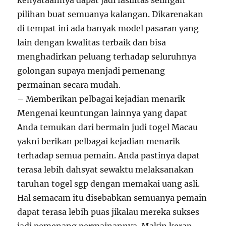
kenyataannya dapat jadi fasilitas selingan
pilihan buat semuanya kalangan. Dikarenakan
di tempat ini ada banyak model pasaran yang
lain dengan kwalitas terbaik dan bisa
menghadirkan peluang terhadap seluruhnya
golongan supaya menjadi pemenang
permainan secara mudah.
– Memberikan pelbagai kejadian menarik
Mengenai keuntungan lainnya yang dapat
Anda temukan dari bermain judi togel Macau
yakni berikan pelbagai kejadian menarik
terhadap semua pemain. Anda pastinya dapat
terasa lebih dahsyat sewaktu melaksanakan
taruhan togel sgp dengan memakai uang asli.
Hal semacam itu disebabkan semuanya pemain
dapat terasa lebih puas jikalau mereka sukses