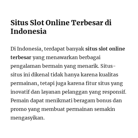
Situs Slot Online Terbesar di
Indonesia
Di Indonesia, terdapat banyak
situs slot online
terbesar
yang menawarkan berbagai
pengalaman bermain yang menarik. Situs-
situs ini dikenal tidak hanya karena kualitas
permainan, tetapi juga karena fitur situs yang
inovatif dan layanan pelanggan yang responsif.
Pemain dapat menikmati beragam bonus dan
promo yang membuat permainan semakin
mengasyikan.