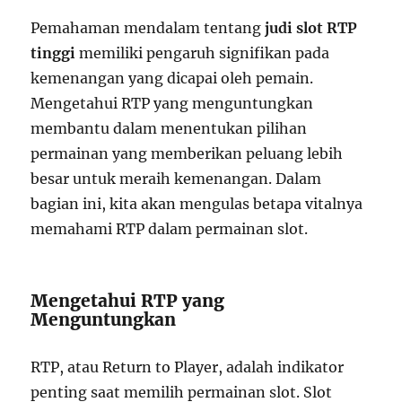
Pemahaman mendalam tentang
judi slot RTP
tinggi
memiliki pengaruh signifikan pada
kemenangan yang dicapai oleh pemain.
Mengetahui RTP yang menguntungkan
membantu dalam menentukan pilihan
permainan yang memberikan peluang lebih
besar untuk meraih kemenangan. Dalam
bagian ini, kita akan mengulas betapa vitalnya
memahami RTP dalam permainan slot.
Mengetahui RTP yang
Menguntungkan
RTP, atau Return to Player, adalah indikator
penting saat memilih permainan slot. Slot