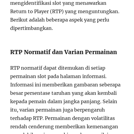
mengidentifikasi slot yang menawarkan
Return to Player (RTP) yang menguntungkan.
Berikut adalah beberapa aspek yang perlu
dipertimbangkan.
RTP Normatif dan Varian Permainan
RTP normatif dapat ditemukan di setiap
permainan slot pada halaman informasi.
Informasi ini memberikan gambaran seberapa
besar persentase taruhan yang akan kembali
kepada pemain dalam jangka panjang. Selain
itu, varian permainan juga berpengaruh
terhadap RTP. Permainan dengan volatilitas
rendah cenderung memberikan kemenangan