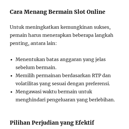
Cara Menang Bermain Slot Online
Untuk meningkatkan kemungkinan sukses,
pemain harus menerapkan beberapa langkah
penting, antara lain:
Menentukan batas anggaran yang jelas
sebelum bermain.
Memilih permainan berdasarkan RTP dan
volatilitas yang sesuai dengan preferensi.
Mengawasi waktu bermain untuk
menghindari pengeluaran yang berlebihan.
Pilihan Perjudian yang Efektif