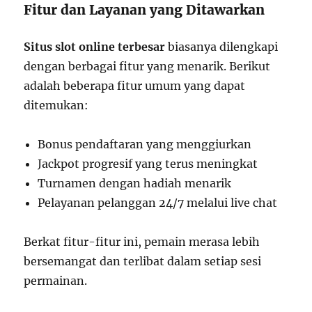
Fitur dan Layanan yang Ditawarkan
Situs slot online terbesar
biasanya dilengkapi
dengan berbagai fitur yang menarik. Berikut
adalah beberapa fitur umum yang dapat
ditemukan:
Bonus pendaftaran yang menggiurkan
Jackpot progresif yang terus meningkat
Turnamen dengan hadiah menarik
Pelayanan pelanggan 24/7 melalui live chat
Berkat fitur-fitur ini, pemain merasa lebih
bersemangat dan terlibat dalam setiap sesi
permainan.