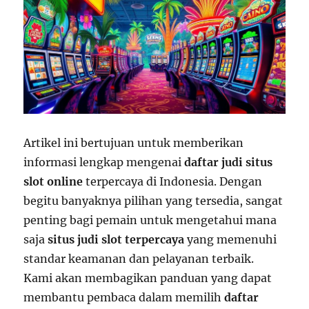
Artikel ini bertujuan untuk memberikan
informasi lengkap mengenai
daftar judi situs
slot online
terpercaya di Indonesia. Dengan
begitu banyaknya pilihan yang tersedia, sangat
penting bagi pemain untuk mengetahui mana
saja
situs judi slot terpercaya
yang memenuhi
standar keamanan dan pelayanan terbaik.
Kami akan membagikan panduan yang dapat
membantu pembaca dalam memilih
daftar