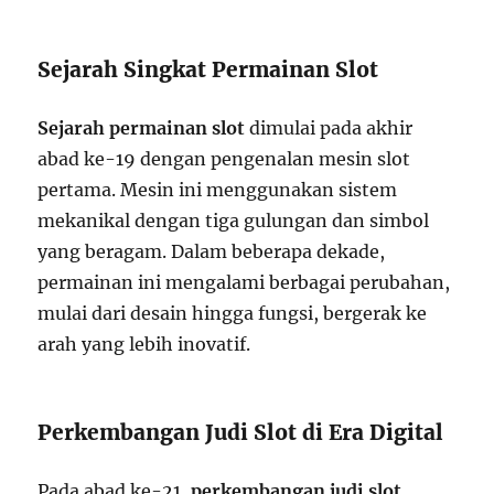
Sejarah Singkat Permainan Slot
Sejarah permainan slot
dimulai pada akhir
abad ke-19 dengan pengenalan mesin slot
pertama. Mesin ini menggunakan sistem
mekanikal dengan tiga gulungan dan simbol
yang beragam. Dalam beberapa dekade,
permainan ini mengalami berbagai perubahan,
mulai dari desain hingga fungsi, bergerak ke
arah yang lebih inovatif.
Perkembangan Judi Slot di Era Digital
Pada abad ke-21,
perkembangan judi slot