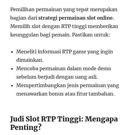
Pemilihan permainan yang tepat merupakan
bagian dari
strategi permainan slot online
.
Memilih slot dengan RTP tinggi memberikan
keunggulan bagi pemain. Pastikan untuk:
Meneliti informasi RTP game yang ingin
dimainkan.
Mencoba permainan dalam mode demo
sebelum berjudi dengan uang asli.
Mempertimbangkan jenis permainan yang
menawarkan bonus atau fitur tambahan.
Judi Slot RTP Tinggi: Mengapa
Penting?