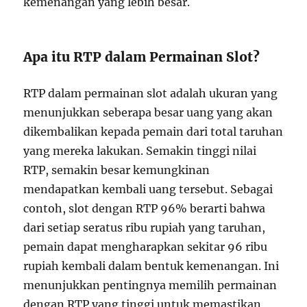
kemenangan yang lebih besar.
Apa itu RTP dalam Permainan Slot?
RTP dalam permainan slot adalah ukuran yang
menunjukkan seberapa besar uang yang akan
dikembalikan kepada pemain dari total taruhan
yang mereka lakukan. Semakin tinggi nilai
RTP, semakin besar kemungkinan
mendapatkan kembali uang tersebut. Sebagai
contoh, slot dengan RTP 96% berarti bahwa
dari setiap seratus ribu rupiah yang taruhan,
pemain dapat mengharapkan sekitar 96 ribu
rupiah kembali dalam bentuk kemenangan. Ini
menunjukkan pentingnya memilih permainan
dengan RTP yang tinggi untuk memastikan