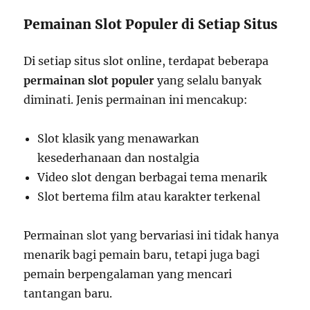
Pemainan Slot Populer di Setiap Situs
Di setiap situs slot online, terdapat beberapa
permainan slot populer
yang selalu banyak
diminati. Jenis permainan ini mencakup:
Slot klasik yang menawarkan
kesederhanaan dan nostalgia
Video slot dengan berbagai tema menarik
Slot bertema film atau karakter terkenal
Permainan slot yang bervariasi ini tidak hanya
menarik bagi pemain baru, tetapi juga bagi
pemain berpengalaman yang mencari
tantangan baru.