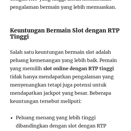
pengalaman bermain yang lebih memuaskan.
Keuntungan Bermain Slot dengan RTP
Tinggi
Salah satu keuntungan bermain slot adalah
peluang kemenangan yang lebih baik. Pemain
yang memilih
slot online dengan RTP tinggi
tidak hanya mendapatkan pengalaman yang
menyenangkan tetapi juga potensi untuk
mendapatkan jackpot yang besar. Beberapa
keuntungan tersebut meliputi:
Peluang menang yang lebih tinggi
dibandingkan dengan slot dengan RTP