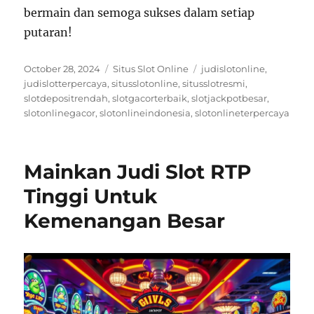
bermain dan semoga sukses dalam setiap
putaran!
Posted
Categories
Tags
October 28, 2024
Situs Slot Online
judislotonline
,
on
judislotterpercaya
,
situsslotonline
,
situsslotresmi
,
slotdepositrendah
,
slotgacorterbaik
,
slotjackpotbesar
,
slotonlinegacor
,
slotonlineindonesia
,
slotonlineterpercaya
Mainkan Judi Slot RTP
Tinggi Untuk
Kemenangan Besar