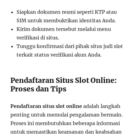
Siapkan dokumen resmi seperti KTP atau
SIM untuk membuktikan identitas Anda.
Kirim dokumen tersebut melalui menu
verifikasi di situs.
Tunggu konfirmasi dari pihak situs judi slot
terkait status verifikasi akun Anda.
Pendaftaran Situs Slot Online:
Proses dan Tips
Pendaftaran situs slot online
adalah langkah
penting untuk memulai pengalaman bermain.
Proses ini membutuhkan beberapa informasi
untuk memastikan keamanan dan keabsahan