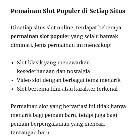
Pemainan Slot Populer di Setiap Situs
Di setiap situs slot online, terdapat beberapa
permainan slot populer
yang selalu banyak
diminati. Jenis permainan ini mencakup:
Slot klasik yang menawarkan
kesederhanaan dan nostalgia
Video slot dengan berbagai tema menarik
Slot bertema film atau karakter terkenal
Permainan slot yang bervariasi ini tidak hanya
menarik bagi pemain baru, tetapi juga bagi
pemain berpengalaman yang mencari
tantangan baru.