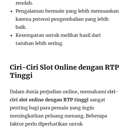
rendah.
Pengalaman bermain yang lebih memuaskan
karena potensi pengembalian yang lebih
baik.
Kesempatan untuk melihat hasil dari
taruhan lebih sering.
Ciri-Ciri Slot Online dengan RTP
Tinggi
Dalam dunia perjudian online, memahami
ciri-
ciri slot online dengan RTP tinggi
sangat
penting bagi para pemain yang ingin
meningkatkan peluang menang. Beberapa
faktor perlu diperhatikan untuk