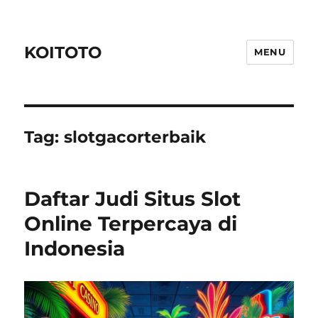
KOITOTO
MENU
Tag:
slotgacorterbaik
Daftar Judi Situs Slot
Online Terpercaya di
Indonesia