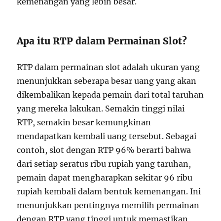
kemenangan yang lebih besar.
Apa itu RTP dalam Permainan Slot?
RTP dalam permainan slot adalah ukuran yang
menunjukkan seberapa besar uang yang akan
dikembalikan kepada pemain dari total taruhan
yang mereka lakukan. Semakin tinggi nilai
RTP, semakin besar kemungkinan
mendapatkan kembali uang tersebut. Sebagai
contoh, slot dengan RTP 96% berarti bahwa
dari setiap seratus ribu rupiah yang taruhan,
pemain dapat mengharapkan sekitar 96 ribu
rupiah kembali dalam bentuk kemenangan. Ini
menunjukkan pentingnya memilih permainan
dengan RTP yang tinggi untuk memastikan