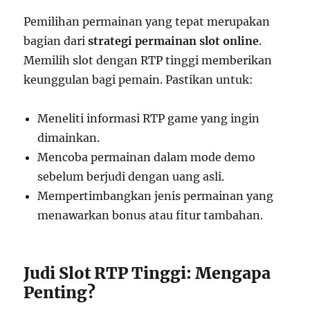
Pemilihan permainan yang tepat merupakan
bagian dari
strategi permainan slot online
.
Memilih slot dengan RTP tinggi memberikan
keunggulan bagi pemain. Pastikan untuk:
Meneliti informasi RTP game yang ingin
dimainkan.
Mencoba permainan dalam mode demo
sebelum berjudi dengan uang asli.
Mempertimbangkan jenis permainan yang
menawarkan bonus atau fitur tambahan.
Judi Slot RTP Tinggi: Mengapa
Penting?