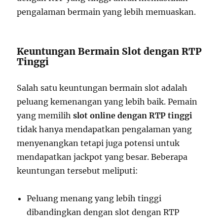
pengalaman bermain yang lebih memuaskan.
Keuntungan Bermain Slot dengan RTP
Tinggi
Salah satu keuntungan bermain slot adalah
peluang kemenangan yang lebih baik. Pemain
yang memilih
slot online dengan RTP tinggi
tidak hanya mendapatkan pengalaman yang
menyenangkan tetapi juga potensi untuk
mendapatkan jackpot yang besar. Beberapa
keuntungan tersebut meliputi:
Peluang menang yang lebih tinggi
dibandingkan dengan slot dengan RTP