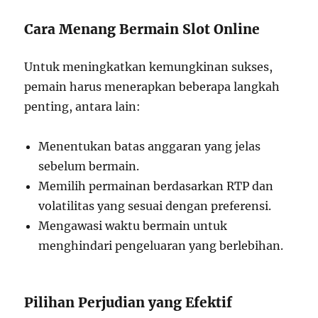
Cara Menang Bermain Slot Online
Untuk meningkatkan kemungkinan sukses,
pemain harus menerapkan beberapa langkah
penting, antara lain:
Menentukan batas anggaran yang jelas
sebelum bermain.
Memilih permainan berdasarkan RTP dan
volatilitas yang sesuai dengan preferensi.
Mengawasi waktu bermain untuk
menghindari pengeluaran yang berlebihan.
Pilihan Perjudian yang Efektif