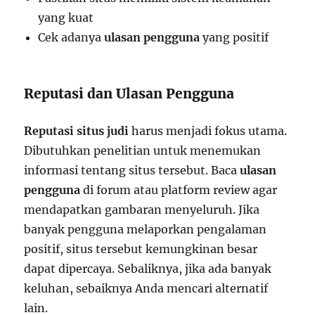
yang kuat
Cek adanya
ulasan pengguna
yang positif
Reputasi dan Ulasan Pengguna
Reputasi situs judi
harus menjadi fokus utama.
Dibutuhkan penelitian untuk menemukan
informasi tentang situs tersebut. Baca
ulasan
pengguna
di forum atau platform review agar
mendapatkan gambaran menyeluruh. Jika
banyak pengguna melaporkan pengalaman
positif, situs tersebut kemungkinan besar
dapat dipercaya. Sebaliknya, jika ada banyak
keluhan, sebaiknya Anda mencari alternatif
lain.