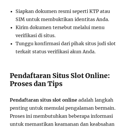
Siapkan dokumen resmi seperti KTP atau
SIM untuk membuktikan identitas Anda.
Kirim dokumen tersebut melalui menu
verifikasi di situs.
Tunggu konfirmasi dari pihak situs judi slot
terkait status verifikasi akun Anda.
Pendaftaran Situs Slot Online:
Proses dan Tips
Pendaftaran situs slot online
adalah langkah
penting untuk memulai pengalaman bermain.
Proses ini membutuhkan beberapa informasi
untuk memastikan keamanan dan keabsahan