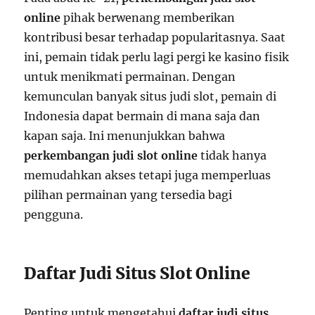
online
pihak berwenang memberikan
kontribusi besar terhadap popularitasnya. Saat
ini, pemain tidak perlu lagi pergi ke kasino fisik
untuk menikmati permainan. Dengan
kemunculan banyak situs judi slot, pemain di
Indonesia dapat bermain di mana saja dan
kapan saja. Ini menunjukkan bahwa
perkembangan judi slot online
tidak hanya
memudahkan akses tetapi juga memperluas
pilihan permainan yang tersedia bagi
pengguna.
Daftar Judi Situs Slot Online
Penting untuk mengetahui
daftar judi situs