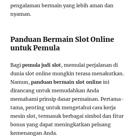
pengalaman bermain yang lebih aman dan
nyaman.
Panduan Bermain Slot Online
untuk Pemula
Bagi
pemula judi slot
, memulai perjalanan di
dunia slot online mungkin terasa menakutkan.
Namun,
panduan bermain slot online
ini
dirancang untuk memudahkan Anda
memahami prinsip dasar permainan. Pertama-
tama, penting untuk mengetahui cara kerja
mesin slot, termasuk berbagai simbol dan fitur
bonus yang dapat meningkatkan peluang
kemenangan Anda.