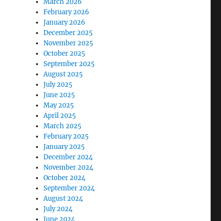
March 2026
February 2026
January 2026
December 2025
November 2025
October 2025
September 2025
August 2025
July 2025
June 2025
May 2025
April 2025
March 2025
February 2025
January 2025
December 2024
November 2024
October 2024
September 2024
August 2024
July 2024
June 2024