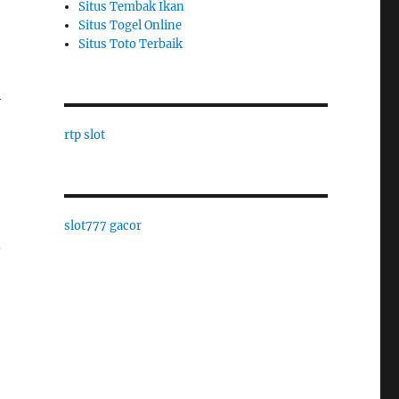
Situs Tembak Ikan
Situs Togel Online
Situs Toto Terbaik
i
rtp slot
slot777 gacor
.