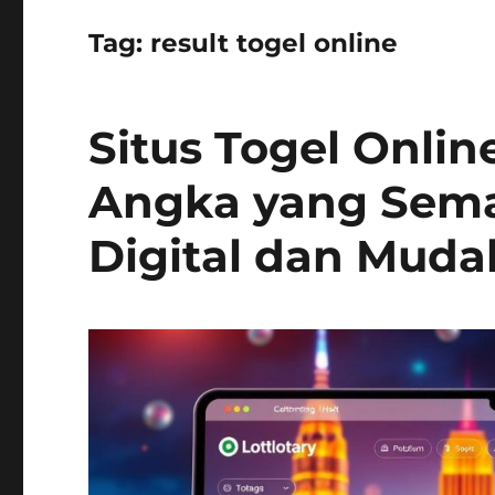
Tag:
result togel online
Situs Togel Onlin
Angka yang Semak
Digital dan Muda