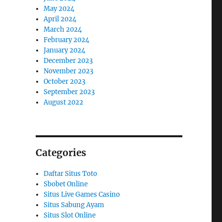
May 2024
April 2024
March 2024
February 2024
January 2024
December 2023
November 2023
October 2023
September 2023
August 2022
Categories
Daftar Situs Toto
Sbobet Online
Situs Live Games Casino
Situs Sabung Ayam
Situs Slot Online