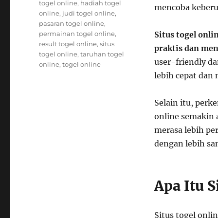
togel online
,
hadiah togel
mencoba keberun
online
,
judi togel online
,
pasaran togel online
,
permainan togel online
,
Situs togel onl
result togel online
,
situs
praktis dan mena
togel online
,
taruhan togel
user-friendly 
online
,
togel online
lebih cepat dan
Selain itu, per
online semakin 
merasa lebih pe
dengan lebih san
Apa Itu S
Situs togel onl