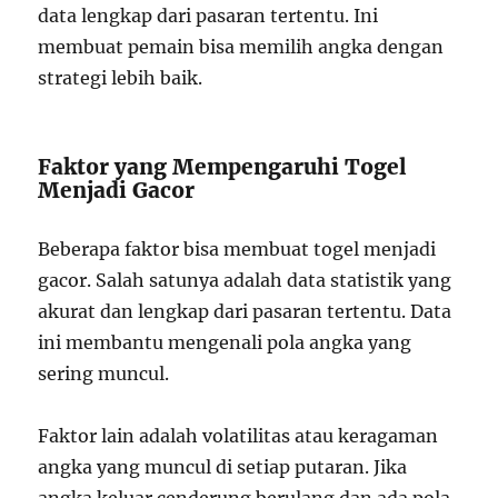
data lengkap dari pasaran tertentu. Ini
membuat pemain bisa memilih angka dengan
strategi lebih baik.
Faktor yang Mempengaruhi Togel
Menjadi Gacor
Beberapa faktor bisa membuat togel menjadi
gacor. Salah satunya adalah data statistik yang
akurat dan lengkap dari pasaran tertentu. Data
ini membantu mengenali pola angka yang
sering muncul.
Faktor lain adalah volatilitas atau keragaman
angka yang muncul di setiap putaran. Jika
angka keluar cenderung berulang dan ada pola