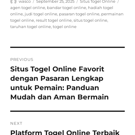
Author
Posted
Categories
Tags
wasco
September 25, 2025
Situs Togel Online
on
agen togel online
,
bandar togel online
,
hadiah togel
online
,
judi togel online
,
pasaran togel online
,
permainan
togel online
,
result togel online
,
situs togel online
,
taruhan togel online
,
togel online
Post
PREVIOUS
navigation
Situs Togel Online Favorit
Previous
post:
dengan Pasaran Lengkap
untuk Pemain: Panduan
Mudah dan Aman Bermain
NEXT
Platform Togel Online Terbaik
Next