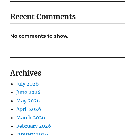
Recent Comments
No comments to show.
Archives
July 2026
June 2026
May 2026
April 2026
March 2026
February 2026
January 2026