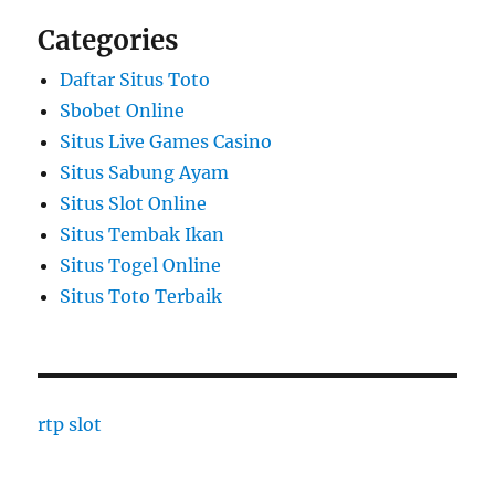
Categories
Daftar Situs Toto
Sbobet Online
Situs Live Games Casino
Situs Sabung Ayam
Situs Slot Online
Situs Tembak Ikan
Situs Togel Online
Situs Toto Terbaik
rtp slot