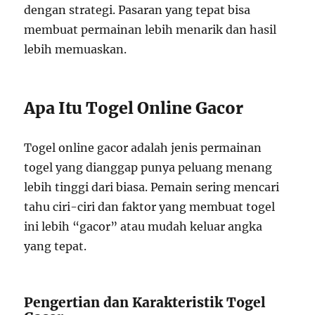
dengan strategi. Pasaran yang tepat bisa
membuat permainan lebih menarik dan hasil
lebih memuaskan.
Apa Itu Togel Online Gacor
Togel online gacor adalah jenis permainan
togel yang dianggap punya peluang menang
lebih tinggi dari biasa. Pemain sering mencari
tahu ciri-ciri dan faktor yang membuat togel
ini lebih “gacor” atau mudah keluar angka
yang tepat.
Pengertian dan Karakteristik Togel