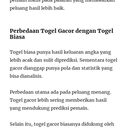
peluang hasil lebih baik.
Perbedaan Togel Gacor dengan Togel
Biasa
Togel biasa punya hasil keluaran angka yang
lebih acak dan sulit diprediksi. Sementara togel
gacor dianggap punya pola dan statistik yang
bisa dianalisis.
Perbedaan utama ada pada peluang menang.
Togel gacor lebih sering memberikan hasil
yang mendukung prediksi pemain.
Selain itu, togel gacor biasanya didukung oleh