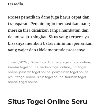
tersedia.
Proses penarikan dana juga harus cepat dan
transparan. Pemain ingin memastikan uang
mereka bisa dicairkan tanpa hambatan dan
dalam waktu singkat. Situs yang terpercaya
biasanya memberi batas minimum penarikan
yang wajar dan tidak menunda prosesnya.
Posted
Categories
Tags
June 5, 2026
Situs Togel Online
agen togel online
,
on
bandar togel online
,
hadiah togel online
,
judi togel
online
,
pasaran togel online
,
permainan togel online
,
result togel online
,
situs togel online
,
taruhan togel
online
,
togel online
Situs Togel Online Seru