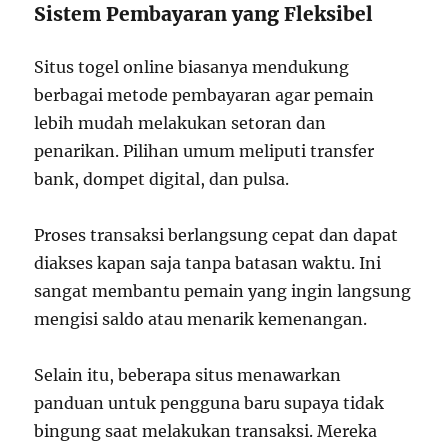
Sistem Pembayaran yang Fleksibel
Situs togel online biasanya mendukung
berbagai metode pembayaran agar pemain
lebih mudah melakukan setoran dan
penarikan. Pilihan umum meliputi transfer
bank, dompet digital, dan pulsa.
Proses transaksi berlangsung cepat dan dapat
diakses kapan saja tanpa batasan waktu. Ini
sangat membantu pemain yang ingin langsung
mengisi saldo atau menarik kemenangan.
Selain itu, beberapa situs menawarkan
panduan untuk pengguna baru supaya tidak
bingung saat melakukan transaksi. Mereka