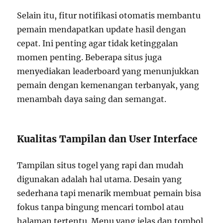
Selain itu, fitur notifikasi otomatis membantu
pemain mendapatkan update hasil dengan
cepat. Ini penting agar tidak ketinggalan
momen penting. Beberapa situs juga
menyediakan leaderboard yang menunjukkan
pemain dengan kemenangan terbanyak, yang
menambah daya saing dan semangat.
Kualitas Tampilan dan User Interface
Tampilan situs togel yang rapi dan mudah
digunakan adalah hal utama. Desain yang
sederhana tapi menarik membuat pemain bisa
fokus tanpa bingung mencari tombol atau
halaman tertentu. Menu yang jelas dan tombol