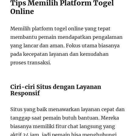
Tips Memilih Platform Togel
Online
Memilih platform togel online yang tepat
membantu pemain mendapatkan pengalaman
yang lancar dan aman. Fokus utama biasanya
pada kecepatan layanan dan kemudahan
proses transaksi.
Ciri-ciri Situs dengan Layanan
Responsif
Situs yang baik menawarkan layanan cepat dan
tanggap saat pemain butuh bantuan. Mereka
biasanya memiliki fitur chat langsung yang
aktif 24 jam, jadi pemain bisa menghubungi