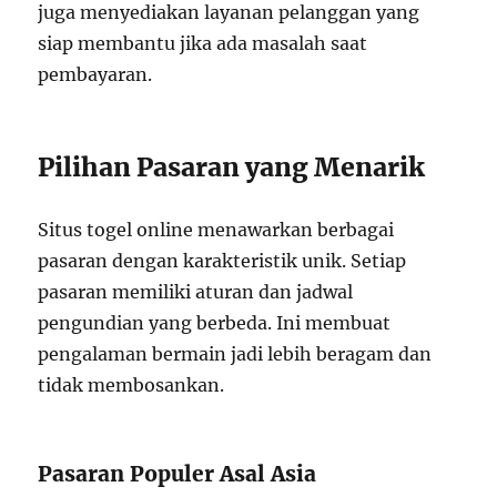
juga menyediakan layanan pelanggan yang
siap membantu jika ada masalah saat
pembayaran.
Pilihan Pasaran yang Menarik
Situs togel online menawarkan berbagai
pasaran dengan karakteristik unik. Setiap
pasaran memiliki aturan dan jadwal
pengundian yang berbeda. Ini membuat
pengalaman bermain jadi lebih beragam dan
tidak membosankan.
Pasaran Populer Asal Asia