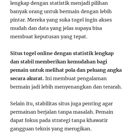
lengkap dengan statistik menjadi pilihan
banyak orang untuk bermain dengan lebih
pintar. Mereka yang suka togel ingin akses
mudah dan data yang jelas supaya bisa
membuat keputusan yang tepat.
Situs togel online dengan statistik lengkap
dan stabil memberikan kemudahan bagi
pemain untuk melihat pola dan peluang angka
secara akurat.
Ini membuat pengalaman
bermain jadi lebih menyenangkan dan terarah.
Selain itu, stabilitas situs juga penting agar
permainan berjalan tanpa masalah. Pemain
dapat fokus pada strategi tanpa khawatir
gangguan teknis yang merugikan.