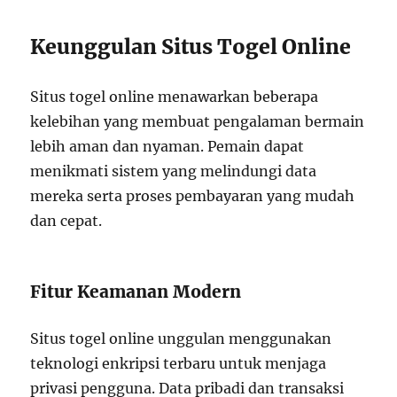
Keunggulan Situs Togel Online
Situs togel online menawarkan beberapa
kelebihan yang membuat pengalaman bermain
lebih aman dan nyaman. Pemain dapat
menikmati sistem yang melindungi data
mereka serta proses pembayaran yang mudah
dan cepat.
Fitur Keamanan Modern
Situs togel online unggulan menggunakan
teknologi enkripsi terbaru untuk menjaga
privasi pengguna. Data pribadi dan transaksi