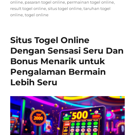
online
,
pasaran togel online
,
permainan togel online
,
result togel online
,
situs togel online
,
taruhan togel
online
,
togel online
Situs Togel Online
Dengan Sensasi Seru Dan
Bonus Menarik untuk
Pengalaman Bermain
Lebih Seru