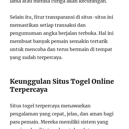
lama atau merasa curiga akan kecurangan.
Selain itu, fitur transparansi di situs-situs ini
memastikan setiap transaksi dan
pengumuman angka berjalan terbuka. Hal ini
membuat banyak pemain semakin tertarik
untuk mencoba dan terus bermain di tempat
yang sudah terpercaya.
Keunggulan Situs Togel Online
Terpercaya
Situs togel terpercaya menawarkan
pengalaman yang cepat, jelas, dan aman bagi
para pemain. Mereka memiliki sistem yang