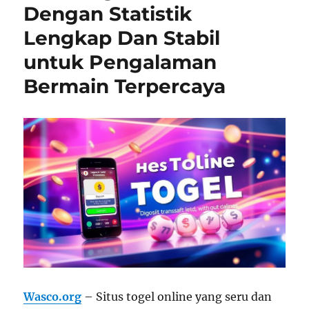
Dengan Statistik
Lengkap Dan Stabil
untuk Pengalaman
Bermain Terpercaya
Wasco.org
– Situs togel online yang seru dan