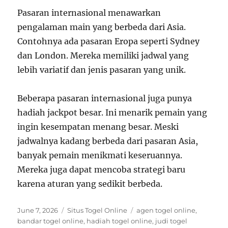
Pasaran internasional menawarkan
pengalaman main yang berbeda dari Asia.
Contohnya ada pasaran Eropa seperti Sydney
dan London. Mereka memiliki jadwal yang
lebih variatif dan jenis pasaran yang unik.
Beberapa pasaran internasional juga punya
hadiah jackpot besar. Ini menarik pemain yang
ingin kesempatan menang besar. Meski
jadwalnya kadang berbeda dari pasaran Asia,
banyak pemain menikmati keseruannya.
Mereka juga dapat mencoba strategi baru
karena aturan yang sedikit berbeda.
Posted
Categories
Tags
June 7, 2026
Situs Togel Online
agen togel online
,
on
bandar togel online
,
hadiah togel online
,
judi togel