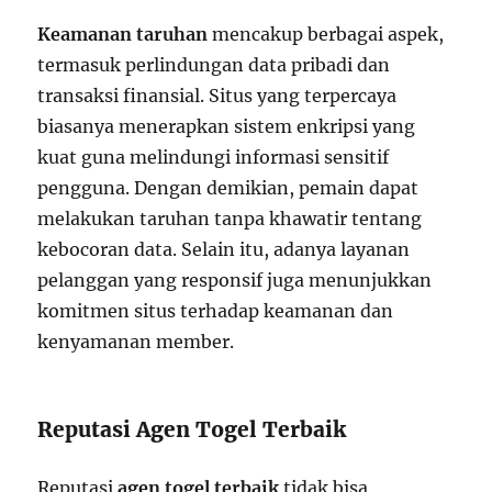
Keamanan taruhan
mencakup berbagai aspek,
termasuk perlindungan data pribadi dan
transaksi finansial. Situs yang terpercaya
biasanya menerapkan sistem enkripsi yang
kuat guna melindungi informasi sensitif
pengguna. Dengan demikian, pemain dapat
melakukan taruhan tanpa khawatir tentang
kebocoran data. Selain itu, adanya layanan
pelanggan yang responsif juga menunjukkan
komitmen situs terhadap keamanan dan
kenyamanan member.
Reputasi Agen Togel Terbaik
Reputasi
agen togel terbaik
tidak bisa