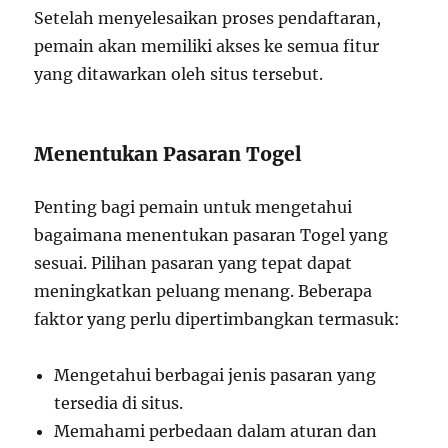
Setelah menyelesaikan proses pendaftaran,
pemain akan memiliki akses ke semua fitur
yang ditawarkan oleh situs tersebut.
Menentukan Pasaran Togel
Penting bagi pemain untuk mengetahui
bagaimana menentukan pasaran Togel yang
sesuai. Pilihan pasaran yang tepat dapat
meningkatkan peluang menang. Beberapa
faktor yang perlu dipertimbangkan termasuk:
Mengetahui berbagai jenis pasaran yang
tersedia di situs.
Memahami perbedaan dalam aturan dan