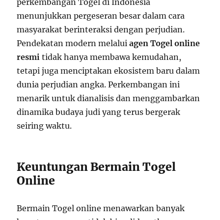
perkembangan Togel di Indonesia
menunjukkan pergeseran besar dalam cara
masyarakat berinteraksi dengan perjudian.
Pendekatan modern melalui
agen Togel online
resmi
tidak hanya membawa kemudahan,
tetapi juga menciptakan ekosistem baru dalam
dunia perjudian angka. Perkembangan ini
menarik untuk dianalisis dan menggambarkan
dinamika budaya judi yang terus bergerak
seiring waktu.
Keuntungan Bermain Togel
Online
Bermain Togel online menawarkan banyak