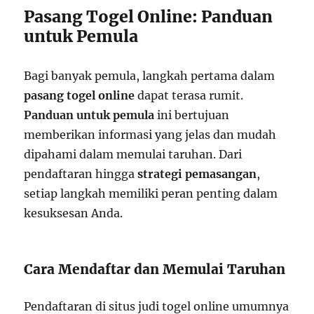
Pasang Togel Online: Panduan
untuk Pemula
Bagi banyak pemula, langkah pertama dalam
pasang togel online
dapat terasa rumit.
Panduan untuk pemula
ini bertujuan
memberikan informasi yang jelas dan mudah
dipahami dalam memulai taruhan. Dari
pendaftaran hingga
strategi pemasangan
,
setiap langkah memiliki peran penting dalam
kesuksesan Anda.
Cara Mendaftar dan Memulai Taruhan
Pendaftaran di situs judi togel online umumnya