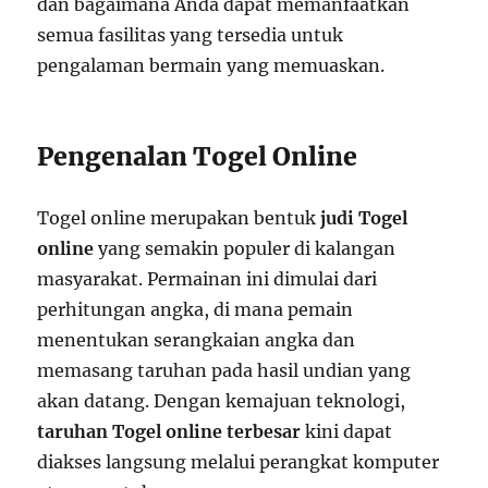
dan bagaimana Anda dapat memanfaatkan
semua fasilitas yang tersedia untuk
pengalaman bermain yang memuaskan.
Pengenalan Togel Online
Togel online merupakan bentuk
judi Togel
online
yang semakin populer di kalangan
masyarakat. Permainan ini dimulai dari
perhitungan angka, di mana pemain
menentukan serangkaian angka dan
memasang taruhan pada hasil undian yang
akan datang. Dengan kemajuan teknologi,
taruhan Togel online terbesar
kini dapat
diakses langsung melalui perangkat komputer