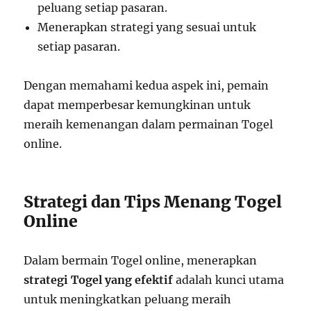
peluang setiap pasaran.
Menerapkan strategi yang sesuai untuk
setiap pasaran.
Dengan memahami kedua aspek ini, pemain
dapat memperbesar kemungkinan untuk
meraih kemenangan dalam permainan Togel
online.
Strategi dan Tips Menang Togel
Online
Dalam bermain Togel online, menerapkan
strategi Togel yang efektif
adalah kunci utama
untuk meningkatkan peluang meraih