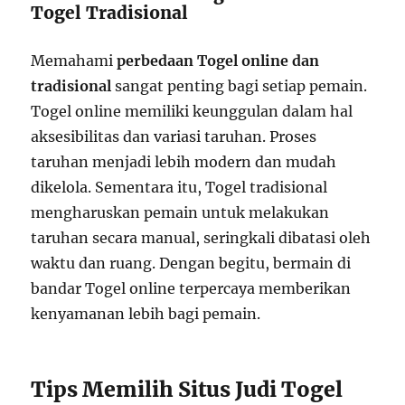
Togel Tradisional
Memahami
perbedaan Togel online dan
tradisional
sangat penting bagi setiap pemain.
Togel online memiliki keunggulan dalam hal
aksesibilitas dan variasi taruhan. Proses
taruhan menjadi lebih modern dan mudah
dikelola. Sementara itu, Togel tradisional
mengharuskan pemain untuk melakukan
taruhan secara manual, seringkali dibatasi oleh
waktu dan ruang. Dengan begitu, bermain di
bandar Togel online terpercaya memberikan
kenyamanan lebih bagi pemain.
Tips Memilih Situs Judi Togel