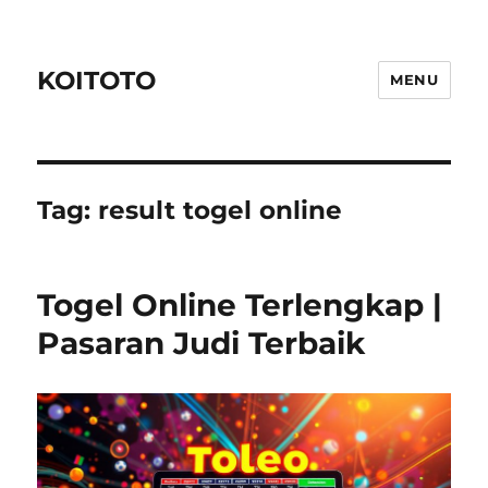
KOITOTO
MENU
Tag:
result togel online
Togel Online Terlengkap |
Pasaran Judi Terbaik