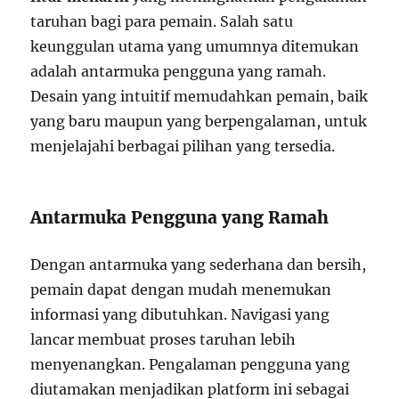
taruhan bagi para pemain. Salah satu
keunggulan utama yang umumnya ditemukan
adalah antarmuka pengguna yang ramah.
Desain yang intuitif memudahkan pemain, baik
yang baru maupun yang berpengalaman, untuk
menjelajahi berbagai pilihan yang tersedia.
Antarmuka Pengguna yang Ramah
Dengan antarmuka yang sederhana dan bersih,
pemain dapat dengan mudah menemukan
informasi yang dibutuhkan. Navigasi yang
lancar membuat proses taruhan lebih
menyenangkan. Pengalaman pengguna yang
diutamakan menjadikan platform ini sebagai