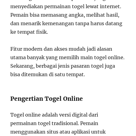
menyediakan permainan togel lewat internet.
Pemain bisa memasang angka, melihat hasil,
dan menarik kemenangan tanpa harus datang
ke tempat fisik.
Fitur modern dan akses mudah jadi alasan
utama banyak yang memilih main togel online.
Sekarang, berbagai jenis pasaran togel juga
bisa ditemukan di satu tempat.
Pengertian Togel Online
Togel online adalah versi digital dari
permainan togel tradisional. Pemain
menggunakan situs atau aplikasi untuk