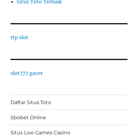
Situs Toto Terbaik
rtp slot
slot777 gacor
Daftar Situs Toto
Sbobet Online
Situs Live Games Casino