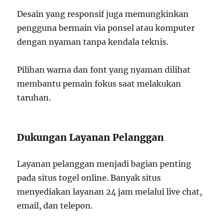
Desain yang responsif juga memungkinkan
pengguna bermain via ponsel atau komputer
dengan nyaman tanpa kendala teknis.
Pilihan warna dan font yang nyaman dilihat
membantu pemain fokus saat melakukan
taruhan.
Dukungan Layanan Pelanggan
Layanan pelanggan menjadi bagian penting
pada situs togel online. Banyak situs
menyediakan layanan 24 jam melalui live chat,
email, dan telepon.