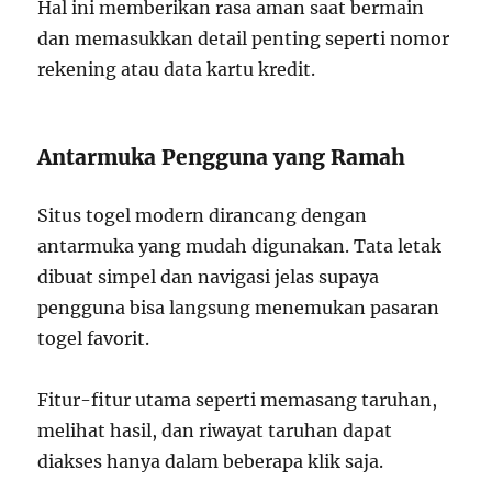
Hal ini memberikan rasa aman saat bermain
dan memasukkan detail penting seperti nomor
rekening atau data kartu kredit.
Antarmuka Pengguna yang Ramah
Situs togel modern dirancang dengan
antarmuka yang mudah digunakan. Tata letak
dibuat simpel dan navigasi jelas supaya
pengguna bisa langsung menemukan pasaran
togel favorit.
Fitur-fitur utama seperti memasang taruhan,
melihat hasil, dan riwayat taruhan dapat
diakses hanya dalam beberapa klik saja.