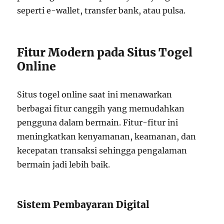
seperti e-wallet, transfer bank, atau pulsa.
Fitur Modern pada Situs Togel
Online
Situs togel online saat ini menawarkan
berbagai fitur canggih yang memudahkan
pengguna dalam bermain. Fitur-fitur ini
meningkatkan kenyamanan, keamanan, dan
kecepatan transaksi sehingga pengalaman
bermain jadi lebih baik.
Sistem Pembayaran Digital