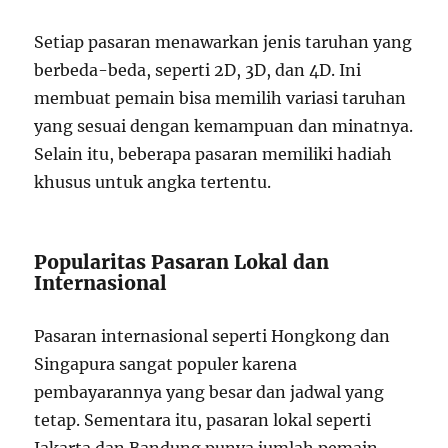
Setiap pasaran menawarkan jenis taruhan yang
berbeda-beda, seperti 2D, 3D, dan 4D. Ini
membuat pemain bisa memilih variasi taruhan
yang sesuai dengan kemampuan dan minatnya.
Selain itu, beberapa pasaran memiliki hadiah
khusus untuk angka tertentu.
Popularitas Pasaran Lokal dan
Internasional
Pasaran internasional seperti Hongkong dan
Singapura sangat populer karena
pembayarannya yang besar dan jadwal yang
tetap. Sementara itu, pasaran lokal seperti
Jakarta dan Bandung punya jumlah pemain