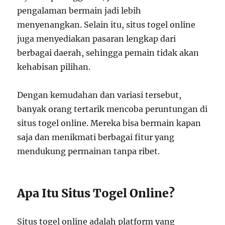
pengalaman bermain jadi lebih
menyenangkan. Selain itu, situs togel online
juga menyediakan pasaran lengkap dari
berbagai daerah, sehingga pemain tidak akan
kehabisan pilihan.
Dengan kemudahan dan variasi tersebut,
banyak orang tertarik mencoba peruntungan di
situs togel online. Mereka bisa bermain kapan
saja dan menikmati berbagai fitur yang
mendukung permainan tanpa ribet.
Apa Itu Situs Togel Online?
Situs togel online adalah platform yang