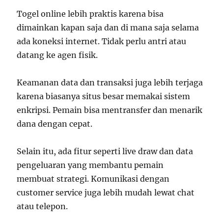
Togel online lebih praktis karena bisa
dimainkan kapan saja dan di mana saja selama
ada koneksi internet. Tidak perlu antri atau
datang ke agen fisik.
Keamanan data dan transaksi juga lebih terjaga
karena biasanya situs besar memakai sistem
enkripsi. Pemain bisa mentransfer dan menarik
dana dengan cepat.
Selain itu, ada fitur seperti live draw dan data
pengeluaran yang membantu pemain
membuat strategi. Komunikasi dengan
customer service juga lebih mudah lewat chat
atau telepon.