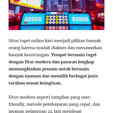
Situs togel online kini menjadi pilihan banyak
orang karena mudah diakses dan menawarkan
banyak keuntungan.
Tempat bermain togel
dengan fitur modern dan pasaran lengkap
memungkinkan pemain untuk bermain
dengan nyaman dan memilih berbagai jenis
taruhan sesuai keinginan.
Fitur modern seperti tampilan yang user-
friendly, metode pembayaran yang cepat, dan
layanan pelanggan 24 jam membuat