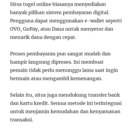
Situs togel online biasanya menyediakan
banyak pilihan sistem pembayaran digital.
Pengguna dapat menggunakan e-wallet seperti
OVO, GoPay, atau Dana untuk menyetor dan
menarik dana dengan cepat.
Proses pembayaran pun sangat mudah dan
hampir langsung diproses. Ini membuat
pemain tidak perlu menunggu lama saat ingin
bermain atau mengambil kemenangan.
Selain itu, situs juga mendukung transfer bank
dan kartu kredit. Semua metode ini terintegrasi
untuk menjamin kemudahan dan kenyamanan
transaksi.