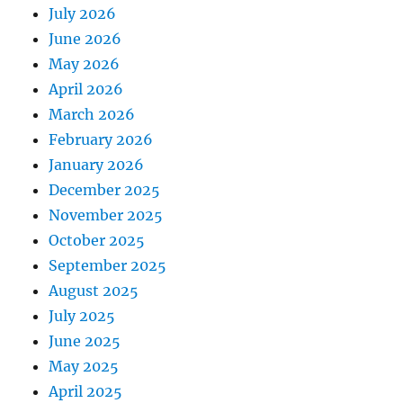
July 2026
June 2026
May 2026
April 2026
March 2026
February 2026
January 2026
December 2025
November 2025
October 2025
September 2025
August 2025
July 2025
June 2025
May 2025
April 2025