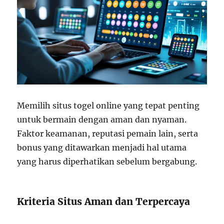
Memilih situs togel online yang tepat penting
untuk bermain dengan aman dan nyaman.
Faktor keamanan, reputasi pemain lain, serta
bonus yang ditawarkan menjadi hal utama
yang harus diperhatikan sebelum bergabung.
Kriteria Situs Aman dan Terpercaya