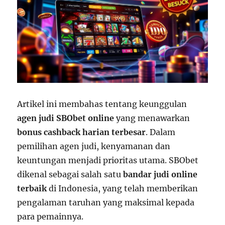
Artikel ini membahas tentang keunggulan
agen judi SBObet online
yang menawarkan
bonus cashback harian terbesar
. Dalam
pemilihan agen judi, kenyamanan dan
keuntungan menjadi prioritas utama. SBObet
dikenal sebagai salah satu
bandar judi online
terbaik
di Indonesia, yang telah memberikan
pengalaman taruhan yang maksimal kepada
para pemainnya.