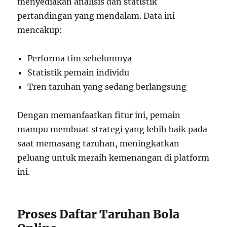
menyediakan analisis dan statistik
pertandingan yang mendalam. Data ini
mencakup:
Performa tim sebelumnya
Statistik pemain individu
Tren taruhan yang sedang berlangsung
Dengan memanfaatkan fitur ini, pemain
mampu membuat strategi yang lebih baik pada
saat memasang taruhan, meningkatkan
peluang untuk meraih kemenangan di platform
ini.
Proses Daftar Taruhan Bola