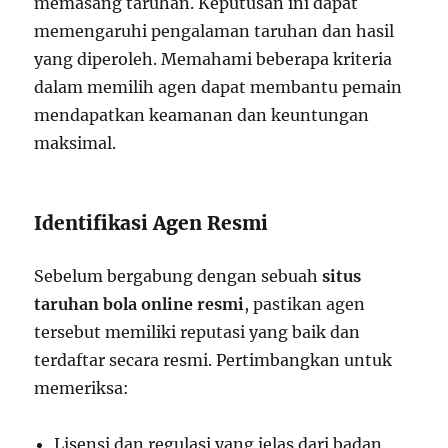
memasang taruhan. Keputusan ini dapat
memengaruhi pengalaman taruhan dan hasil
yang diperoleh. Memahami beberapa kriteria
dalam memilih agen dapat membantu pemain
mendapatkan keamanan dan keuntungan
maksimal.
Identifikasi Agen Resmi
Sebelum bergabung dengan sebuah
situs
taruhan bola online resmi
, pastikan agen
tersebut memiliki reputasi yang baik dan
terdaftar secara resmi. Pertimbangkan untuk
memeriksa:
Lisensi dan regulasi yang jelas dari badan