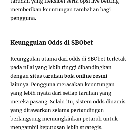
taruhan yang fleksibel serta opsi live betting
memberikan keuntungan tambahan bagi
pengguna.
Keunggulan Odds di SBObet
Keunggulan utama dari odds di SBObet terletak
pada nilai yang lebih tinggi dibandingkan
dengan
situs taruhan bola online resmi
lainnya. Pengguna merasakan keuntungan
yang lebih nyata dari setiap taruhan yang
mereka pasang. Selain itu, sistem odds dinamis
yang ditawarkan selama pertandingan
berlangsung memungkinkan petaruh untuk
mengambil keputusan lebih strategis.