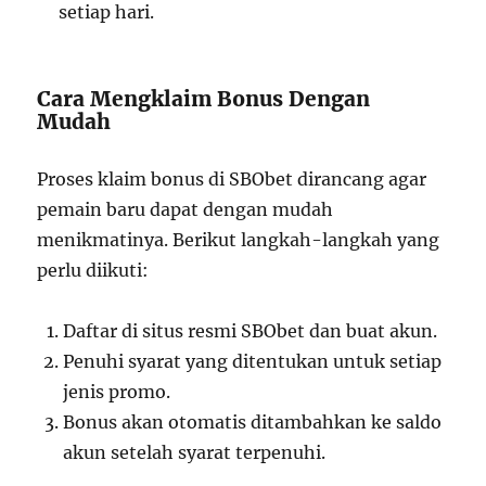
setiap hari.
Cara Mengklaim Bonus Dengan
Mudah
Proses klaim bonus di SBObet dirancang agar
pemain baru dapat dengan mudah
menikmatinya. Berikut langkah-langkah yang
perlu diikuti:
Daftar di situs resmi SBObet dan buat akun.
Penuhi syarat yang ditentukan untuk setiap
jenis promo.
Bonus akan otomatis ditambahkan ke saldo
akun setelah syarat terpenuhi.