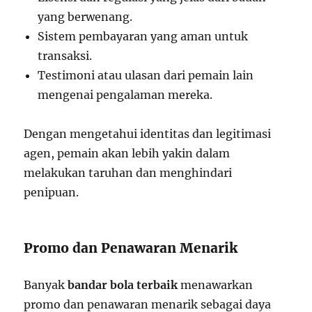
yang berwenang.
Sistem pembayaran yang aman untuk
transaksi.
Testimoni atau ulasan dari pemain lain
mengenai pengalaman mereka.
Dengan mengetahui identitas dan legitimasi
agen, pemain akan lebih yakin dalam
melakukan taruhan dan menghindari
penipuan.
Promo dan Penawaran Menarik
Banyak
bandar bola terbaik
menawarkan
promo dan penawaran menarik sebagai daya