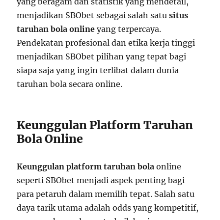
yang beragam dan statistik yang mendetail,
menjadikan SBObet sebagai salah satu
situs
taruhan bola online
yang terpercaya.
Pendekatan profesional dan etika kerja tinggi
menjadikan SBObet pilihan yang tepat bagi
siapa saja yang ingin terlibat dalam dunia
taruhan bola secara online.
Keunggulan Platform Taruhan
Bola Online
Keunggulan platform taruhan bola
online
seperti SBObet menjadi aspek penting bagi
para petaruh dalam memilih tepat. Salah satu
daya tarik utama adalah odds yang kompetitif,