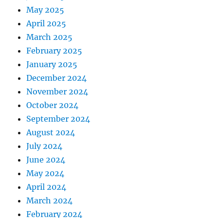
May 2025
April 2025
March 2025
February 2025
January 2025
December 2024
November 2024
October 2024
September 2024
August 2024
July 2024
June 2024
May 2024
April 2024
March 2024
February 2024