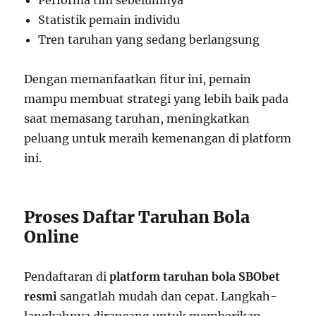
Statistik pemain individu
Tren taruhan yang sedang berlangsung
Dengan memanfaatkan fitur ini, pemain
mampu membuat strategi yang lebih baik pada
saat memasang taruhan, meningkatkan
peluang untuk meraih kemenangan di platform
ini.
Proses Daftar Taruhan Bola
Online
Pendaftaran di
platform taruhan bola SBObet
resmi
sangatlah mudah dan cepat. Langkah-
langkahnya dirancang untuk memberikan