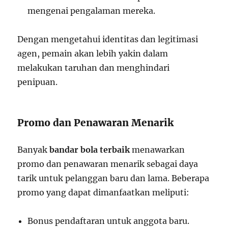
mengenai pengalaman mereka.
Dengan mengetahui identitas dan legitimasi
agen, pemain akan lebih yakin dalam
melakukan taruhan dan menghindari
penipuan.
Promo dan Penawaran Menarik
Banyak
bandar bola terbaik
menawarkan
promo dan penawaran menarik sebagai daya
tarik untuk pelanggan baru dan lama. Beberapa
promo yang dapat dimanfaatkan meliputi:
Bonus pendaftaran untuk anggota baru.