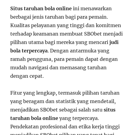
Situs taruhan bola online
ini menawarkan
berbagai jenis taruhan bagi para pemain.
Kualitas pelayanan yang tinggi dan komitmen
terhadap keamanan membuat SBObet menjadi
pilihan utama bagi mereka yang mencari
judi
bola terpercaya
. Dengan antarmuka yang
ramah pengguna, para pemain dapat dengan
mudah navigasi dan memasang taruhan
dengan cepat.
Fitur yang lengkap, termasuk pilihan taruhan
yang beragam dan statistik yang mendetail,
menjadikan SBObet sebagai salah satu
situs
taruhan bola online
yang terpercaya.
Pendekatan profesional dan etika kerja tinggi
menjadikan SBObet pilihan yang tepat bagi