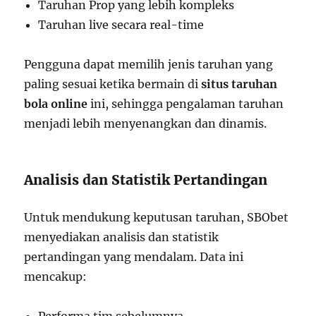
Taruhan Prop yang lebih kompleks
Taruhan live secara real-time
Pengguna dapat memilih jenis taruhan yang
paling sesuai ketika bermain di
situs taruhan
bola online
ini, sehingga pengalaman taruhan
menjadi lebih menyenangkan dan dinamis.
Analisis dan Statistik Pertandingan
Untuk mendukung keputusan taruhan, SBObet
menyediakan analisis dan statistik
pertandingan yang mendalam. Data ini
mencakup:
Performa tim sebelumnya