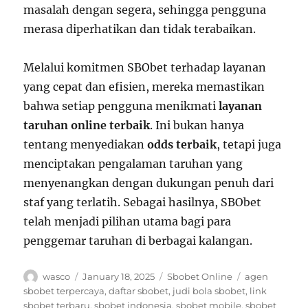
masalah dengan segera, sehingga pengguna
merasa diperhatikan dan tidak terabaikan.
Melalui komitmen SBObet terhadap layanan
yang cepat dan efisien, mereka memastikan
bahwa setiap pengguna menikmati
layanan
taruhan online terbaik
. Ini bukan hanya
tentang menyediakan
odds terbaik
, tetapi juga
menciptakan pengalaman taruhan yang
menyenangkan dengan dukungan penuh dari
staf yang terlatih. Sebagai hasilnya, SBObet
telah menjadi pilihan utama bagi para
penggemar taruhan di berbagai kalangan.
Author
Posted
Categories
Tags
wasco
January 18, 2025
Sbobet Online
agen
on
sbobet terpercaya
,
daftar sbobet
,
judi bola sbobet
,
link
sbobet terbaru
,
sbobet indonesia
,
sbobet mobile
,
sbobet