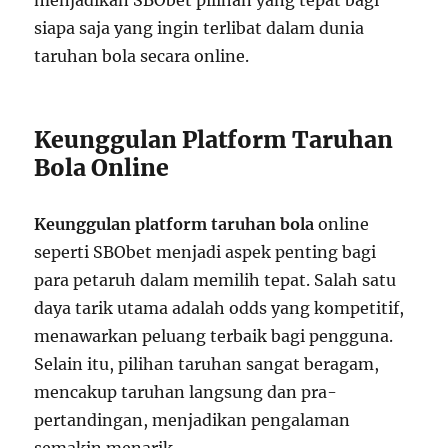
siapa saja yang ingin terlibat dalam dunia
taruhan bola secara online.
Keunggulan Platform Taruhan
Bola Online
Keunggulan platform taruhan bola
online
seperti SBObet menjadi aspek penting bagi
para petaruh dalam memilih tepat. Salah satu
daya tarik utama adalah odds yang kompetitif,
menawarkan peluang terbaik bagi pengguna.
Selain itu, pilihan taruhan sangat beragam,
mencakup taruhan langsung dan pra-
pertandingan, menjadikan pengalaman
semakin menarik.