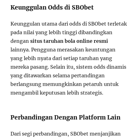
Keunggulan Odds di SBObet
Keunggulan utama dari odds di SBObet terletak
pada nilai yang lebih tinggi dibandingkan
dengan
situs taruhan bola online resmi
lainnya. Pengguna merasakan keuntungan
yang lebih nyata dari setiap taruhan yang
mereka pasang. Selain itu, sistem odds dinamis
yang ditawarkan selama pertandingan
berlangsung memungkinkan petaruh untuk
mengambil keputusan lebih strategis.
Perbandingan Dengan Platform Lain
Dari segi perbandingan, SBObet menjanjikan