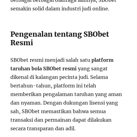
semakin solid dalam industri judi online.
Pengenalan tentang SBObet
Resmi
SBObet resmi menjadi salah satu
platform
taruhan bola SBObet resmi
yang sangat
dikenal di kalangan pecinta judi. Selama
bertahun-tahun, platform ini telah
memberikan pengalaman taruhan yang aman
dan nyaman. Dengan dukungan lisensi yang
sah, SBObet memastikan bahwa semua
transaksi dan permainan dapat dilakukan
secara transparan dan adil.