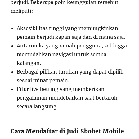
berjudi. Beberapa poin keunggulan tersebut
meliputi:
Aksesibilitas tinggi yang memungkinkan
pemain berjudi kapan saja dan di mana saja.
Antarmuka yang ramah pengguna, sehingga
memudahkan navigasi untuk semua
kalangan.
Berbagai pilihan taruhan yang dapat dipilih
sesuai minat pemain.
Fitur live betting yang memberikan
pengalaman mendebarkan saat bertaruh
secara langsung.
Cara Mendaftar di Judi Sbobet Mobile