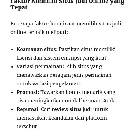
Faktor Memilih Situs Judi Online yang
Tepat
Beberapa faktor kunci saat
memilih situs judi
online terbaik meliputi:
Keamanan situs:
Pastikan situs memiliki
lisensi dan sistem enkripsi yang kuat.
Variasi permainan:
Pilih situs yang
menawarkan beragam jenis permainan
untuk variasi pengalaman.
Promosi:
Tawarkan bonus menarik yang
bisa meningkatkan modal bermain Anda.
Reputasi:
Cari
review situs judi
untuk
memastikan keandalan dari platform
tersebut.