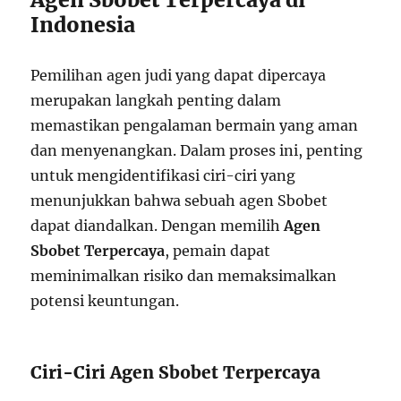
Indonesia
Pemilihan agen judi yang dapat dipercaya
merupakan langkah penting dalam
memastikan pengalaman bermain yang aman
dan menyenangkan. Dalam proses ini, penting
untuk mengidentifikasi ciri-ciri yang
menunjukkan bahwa sebuah agen Sbobet
dapat diandalkan. Dengan memilih
Agen
Sbobet Terpercaya
, pemain dapat
meminimalkan risiko dan memaksimalkan
potensi keuntungan.
Ciri-Ciri Agen Sbobet Terpercaya