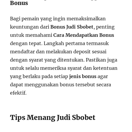
Bonus
Bagi pemain yang ingin memaksimalkan
keuntungan dari
Bonus Judi Sbobet
, penting
untuk memahami
Cara Mendapatkan Bonus
dengan tepat. Langkah pertama termasuk
mendaftar dan melakukan deposit sesuai
dengan syarat yang ditentukan. Pastikan juga
untuk selalu memeriksa syarat dan ketentuan
yang berlaku pada setiap
jenis bonus
agar
dapat menggunakan bonus tersebut secara
efektif.
Tips Menang Judi Sbobet