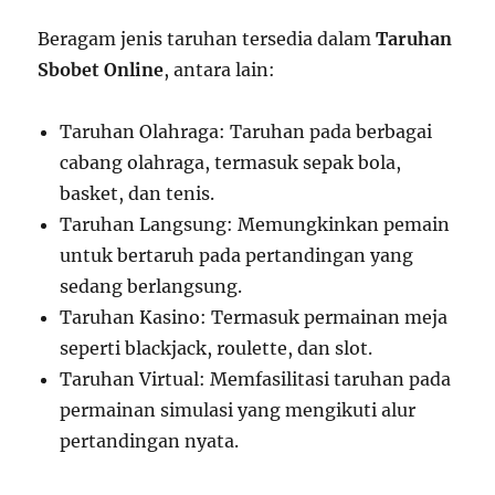
Beragam jenis taruhan tersedia dalam
Taruhan
Sbobet Online
, antara lain:
Taruhan Olahraga: Taruhan pada berbagai
cabang olahraga, termasuk sepak bola,
basket, dan tenis.
Taruhan Langsung: Memungkinkan pemain
untuk bertaruh pada pertandingan yang
sedang berlangsung.
Taruhan Kasino: Termasuk permainan meja
seperti blackjack, roulette, dan slot.
Taruhan Virtual: Memfasilitasi taruhan pada
permainan simulasi yang mengikuti alur
pertandingan nyata.