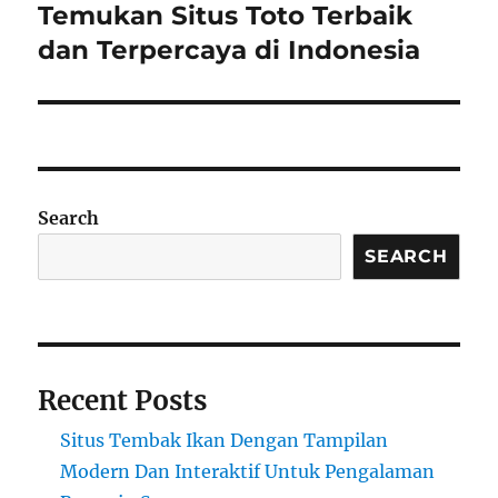
Temukan Situs Toto Terbaik
Next
post:
dan Terpercaya di Indonesia
Search
SEARCH
Recent Posts
Situs Tembak Ikan Dengan Tampilan
Modern Dan Interaktif Untuk Pengalaman