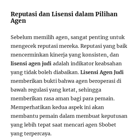
Reputasi dan Lisensi dalam Pilihan
Agen
Sebelum memilih agen, sangat penting untuk
mengecek reputasi mereka. Reputasi yang baik
mencerminkan kinerja yang konsisten, dan
lisensi agen judi
adalah indikator keabsahan
yang tidak boleh diabaikan.
Lisensi Agen Judi
memberikan bukti bahwa agen beroperasi di
bawah regulasi yang ketat, sehingga
memberikan rasa aman bagi para pemain.
Memperhatikan kedua aspek ini akan
membantu pemain dalam membuat keputusan
yang lebih tepat saat mencari agen Sbobet
yang terpercaya.