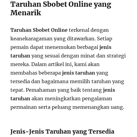
Taruhan Sbobet Online yang
Menarik
Taruhan Sbobet Online
terkenal dengan
keanekaragaman yang ditawarkan. Setiap
pemain dapat menemukan berbagai
jenis
taruhan
yang sesuai dengan minat dan strategi
mereka. Dalam artikel ini, kami akan
membahas beberapa
jenis taruhan
yang
tersedia dan bagaimana memilih taruhan yang
tepat. Pemahaman yang baik tentang
jenis
taruhan
akan meningkatkan pengalaman
permainan serta peluang memenangkan uang.
Jenis-Jenis Taruhan yang Tersedia