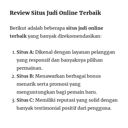
Review Situs Judi Online Terbaik
Berikut adalah beberapa
situs judi online
terbaik
yang banyak direkomendasikan:
Situs A:
Dikenal dengan layanan pelanggan
yang responsif dan banyaknya pilihan
permainan.
Situs B:
Menawarkan berbagai bonus
menarik serta promosi yang
menguntungkan bagi pemain baru.
Situs C:
Memiliki reputasi yang solid dengan
banyak testimonial positif dari pengguna.