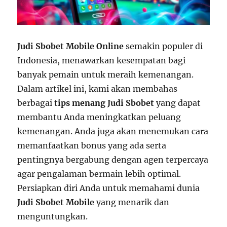
Judi Sbobet Mobile Online
semakin populer di
Indonesia, menawarkan kesempatan bagi
banyak pemain untuk meraih kemenangan.
Dalam artikel ini, kami akan membahas
berbagai
tips menang Judi Sbobet
yang dapat
membantu Anda meningkatkan peluang
kemenangan. Anda juga akan menemukan cara
memanfaatkan bonus yang ada serta
pentingnya bergabung dengan agen terpercaya
agar pengalaman bermain lebih optimal.
Persiapkan diri Anda untuk memahami dunia
Judi Sbobet Mobile
yang menarik dan
menguntungkan.