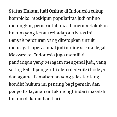
Status Hukum Judi Online
di Indonesia cukup
kompleks. Meskipun popularitas judi online
meningkat, pemerintah masih memberlakukan
hukum yang ketat terhadap aktivitas ini.
Banyak peraturan yang ditetapkan untuk
mencegah operasional judi online secara ilegal.
Masyarakat Indonesia juga memiliki
pandangan yang beragam mengenai judi, yang
sering kali dipengaruhi oleh nilai-nilai budaya
dan agama. Pemahaman yang jelas tentang
kondisi hukum ini penting bagi pemain dan
penyedia layanan untuk menghindari masalah
hukum di kemudian hari.