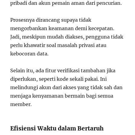
pribadi dan akun pemain aman dari pencurian.
Prosesnya dirancang supaya tidak
mengorbankan keamanan demi kecepatan.
Jadi, meskipun mudah diakses, pengguna tidak
perlu khawatir soal masalah privasi atau
kebocoran data.
Selain itu, ada fitur verifikasi tambahan jika
diperlukan, seperti kode sekali pakai. Ini
melindungi akun dari akses yang tidak sah dan
menjaga kenyamanan bermain bagi semua
member.
Efisiensi Waktu dalam Bertaruh