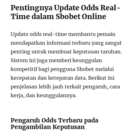
Pentingnya Update Odds Real-
Time dalam Sbobet Online
Update odds real-time membantu pemain
mendapatkan informasi terbaru yang sangat
penting untuk membuat keputusan taruhan.
Sistem ini juga memberi keunggulan
kompetitif bagi pengguna Sbobet melalui
kecepatan dan ketepatan data. Berikut ini
penjelasan lebih jauh terkait pengaruh, cara
kerja, dan keunggulannya.
Pengaruh Odds Terbaru pada
Pengambilan Keputusan