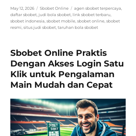
Posted
Categories
Tags
May 12, 2026
Sbobet Online
agen sbobet terpercaya
,
on
daftar sbobet
,
judi bola sbobet
,
link sbobet terbaru
,
sbobet indonesia
,
sbobet mobile
,
sbobet online
,
sbobet
resmi
,
situs judi sbobet
,
taruhan bola sbobet
Sbobet Online Praktis
Dengan Akses Login Satu
Klik untuk Pengalaman
Main Mudah dan Cepat