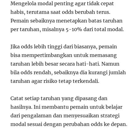
Mengelola modal penting agar tidak cepat
habis, terutama saat odds berubah terus.
Pemain sebaiknya menetapkan batas taruhan
per taruhan, misalnya 5-10% dari total modal.
Jika odds lebih tinggi dari biasanya, pemain
bisa mempertimbangkan untuk memasang
taruhan lebih besar secara hati-hati. Namun
bila odds rendah, sebaiknya dia kurangi jumlah
taruhan agar risiko tetap terkendali.
Catat setiap taruhan yang dipasang dan
hasilnya. Ini membantu pemain untuk belajar
dari pengalaman dan menyesuaikan strategi
modal sesuai dengan perubahan odds ke depan.