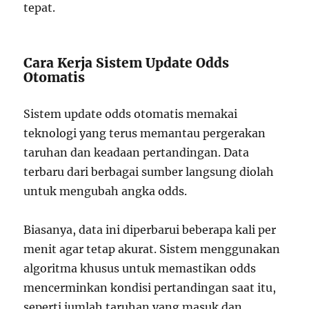
tepat.
Cara Kerja Sistem Update Odds
Otomatis
Sistem update odds otomatis memakai
teknologi yang terus memantau pergerakan
taruhan dan keadaan pertandingan. Data
terbaru dari berbagai sumber langsung diolah
untuk mengubah angka odds.
Biasanya, data ini diperbarui beberapa kali per
menit agar tetap akurat. Sistem menggunakan
algoritma khusus untuk memastikan odds
mencerminkan kondisi pertandingan saat itu,
seperti jumlah taruhan yang masuk dan