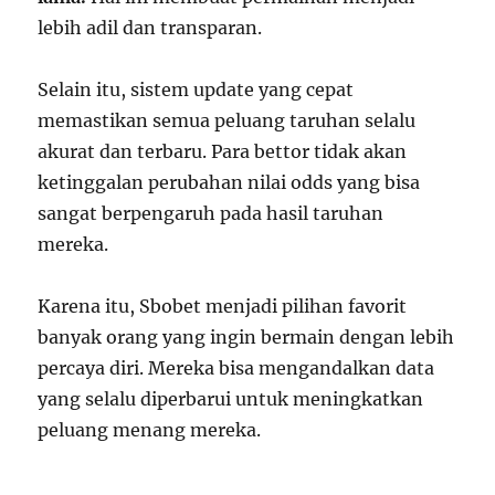
lebih adil dan transparan.
Selain itu, sistem update yang cepat
memastikan semua peluang taruhan selalu
akurat dan terbaru. Para bettor tidak akan
ketinggalan perubahan nilai odds yang bisa
sangat berpengaruh pada hasil taruhan
mereka.
Karena itu, Sbobet menjadi pilihan favorit
banyak orang yang ingin bermain dengan lebih
percaya diri. Mereka bisa mengandalkan data
yang selalu diperbarui untuk meningkatkan
peluang menang mereka.