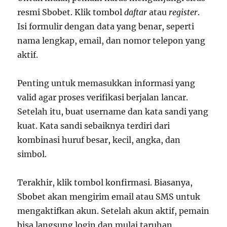
resmi Sbobet. Klik tombol
daftar
atau
register
.
Isi formulir dengan data yang benar, seperti
nama lengkap, email, dan nomor telepon yang
aktif.
Penting untuk memasukkan informasi yang
valid agar proses verifikasi berjalan lancar.
Setelah itu, buat username dan kata sandi yang
kuat. Kata sandi sebaiknya terdiri dari
kombinasi huruf besar, kecil, angka, dan
simbol.
Terakhir, klik tombol konfirmasi. Biasanya,
Sbobet akan mengirim email atau SMS untuk
mengaktifkan akun. Setelah akun aktif, pemain
bisa langsung login dan mulai taruhan.