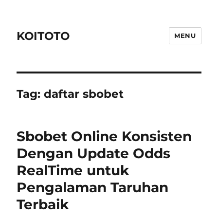
KOITOTO
MENU
Tag:
daftar sbobet
Sbobet Online Konsisten
Dengan Update Odds
RealTime untuk
Pengalaman Taruhan
Terbaik