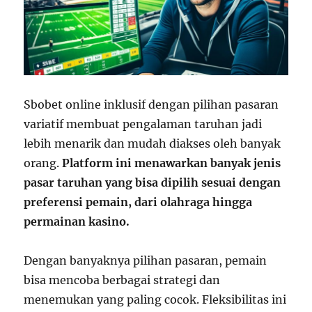
Sbobet online inklusif dengan pilihan pasaran
variatif membuat pengalaman taruhan jadi
lebih menarik dan mudah diakses oleh banyak
orang.
Platform ini menawarkan banyak jenis
pasar taruhan yang bisa dipilih sesuai dengan
preferensi pemain, dari olahraga hingga
permainan kasino.
Dengan banyaknya pilihan pasaran, pemain
bisa mencoba berbagai strategi dan
menemukan yang paling cocok. Fleksibilitas ini