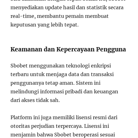
menyediakan update hasil dan statistik secara
real-time, membantu pemain membuat
keputusan yang lebih tepat.
Keamanan dan Kepercayaan Pengguna
Sbobet menggunakan teknologi enkripsi
terbaru untuk menjaga data dan transaksi
penggunanya tetap aman. Sistem ini
melindungi informasi pribadi dan keuangan
dari akses tidak sah.
Platform ini juga memiliki lisensi resmi dari
otoritas perjudian terpercaya. Lisensi ini
menjamin bahwa Sbobet beroperasi sesuai