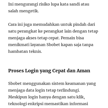
Ini mengurangi risiko lupa kata sandi atau
salah mengetik.
Cara ini juga memudahkan untuk pindah dari
satu perangkat ke perangkat lain dengan tetap
menjaga akses tetap cepat. Pemain bisa
menikmati layanan Sbobet kapan saja tanpa
hambatan teknis.
Proses Login yang Cepat dan Aman
Sbobet menggunakan sistem keamanan yang
menjaga data login tetap terlindungi.
Meskipun login hanya dengan satu klik,
teknologi enkripsi memastikan informasi