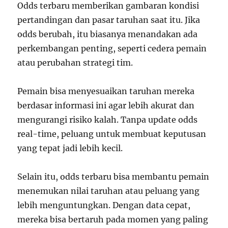
Odds terbaru memberikan gambaran kondisi
pertandingan dan pasar taruhan saat itu. Jika
odds berubah, itu biasanya menandakan ada
perkembangan penting, seperti cedera pemain
atau perubahan strategi tim.
Pemain bisa menyesuaikan taruhan mereka
berdasar informasi ini agar lebih akurat dan
mengurangi risiko kalah. Tanpa update odds
real-time, peluang untuk membuat keputusan
yang tepat jadi lebih kecil.
Selain itu, odds terbaru bisa membantu pemain
menemukan nilai taruhan atau peluang yang
lebih menguntungkan. Dengan data cepat,
mereka bisa bertaruh pada momen yang paling