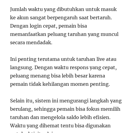
Jumlah waktu yang dibutuhkan untuk masuk
ke akun sangat berpengaruh saat bertaruh.
Dengan login cepat, pemain bisa
memanfaatkan peluang taruhan yang muncul
secara mendadak.
Ini penting terutama untuk taruhan live atau
langsung. Dengan waktu respons yang cepat,
peluang menang bisa lebih besar karena
pemain tidak kehilangan momen penting.
Selain itu, sistem ini mengurangi langkah yang
berulang, sehingga pemain bisa fokus memilih
taruhan dan mengelola saldo lebih efisien.
Waktu yang dihemat tentu bisa digunakan