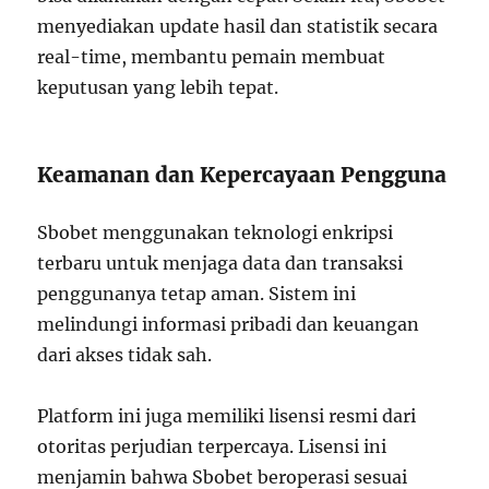
menyediakan update hasil dan statistik secara
real-time, membantu pemain membuat
keputusan yang lebih tepat.
Keamanan dan Kepercayaan Pengguna
Sbobet menggunakan teknologi enkripsi
terbaru untuk menjaga data dan transaksi
penggunanya tetap aman. Sistem ini
melindungi informasi pribadi dan keuangan
dari akses tidak sah.
Platform ini juga memiliki lisensi resmi dari
otoritas perjudian terpercaya. Lisensi ini
menjamin bahwa Sbobet beroperasi sesuai