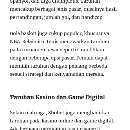
Spanyol, dan Liga Champions. Taruhan
mencakup berbagai jenis pasar, misalnya hasil
pertandingan, jumlah gol, dan handicap.
Bola basket juga cukup populer, khususnya
NBA. Selain itu, tenis menawarkan taruhan
pada turnamen besar seperti Grand Slam
dengan beberapa opsi pasar. Pemain dapat
memilih taruhan dengan peluang berbeda
sesuai strategi dan kenyamanan mereka.
Taruhan Kasino dan Game Digital
Selain olahraga, Sbobet juga menghadirkan
taruhan pada kasino online dan game digital.
Ada berbagai permainan kasino seperti