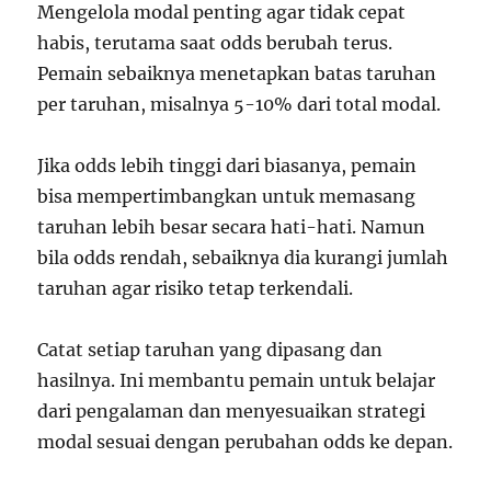
Mengelola modal penting agar tidak cepat
habis, terutama saat odds berubah terus.
Pemain sebaiknya menetapkan batas taruhan
per taruhan, misalnya 5-10% dari total modal.
Jika odds lebih tinggi dari biasanya, pemain
bisa mempertimbangkan untuk memasang
taruhan lebih besar secara hati-hati. Namun
bila odds rendah, sebaiknya dia kurangi jumlah
taruhan agar risiko tetap terkendali.
Catat setiap taruhan yang dipasang dan
hasilnya. Ini membantu pemain untuk belajar
dari pengalaman dan menyesuaikan strategi
modal sesuai dengan perubahan odds ke depan.