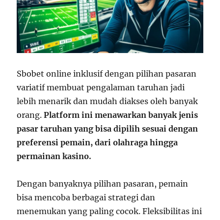
Sbobet online inklusif dengan pilihan pasaran
variatif membuat pengalaman taruhan jadi
lebih menarik dan mudah diakses oleh banyak
orang.
Platform ini menawarkan banyak jenis
pasar taruhan yang bisa dipilih sesuai dengan
preferensi pemain, dari olahraga hingga
permainan kasino.
Dengan banyaknya pilihan pasaran, pemain
bisa mencoba berbagai strategi dan
menemukan yang paling cocok. Fleksibilitas ini