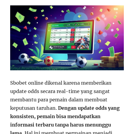
Sbobet online dikenal karena memberikan
update odds secara real-time yang sangat
membantu para pemain dalam membuat
keputusan taruhan.
Dengan update odds yang
konsisten, pemain bisa mendapatkan
informasi terbaru tanpa harus menunggu
lama.
Hal ini membuat permainan menjadi