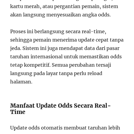
kartu merah, atau pergantian pemain, sistem
akan langsung menyesuaikan angka odds.
Proses ini berlangsung secara real-time,
sehingga pemain menerima update cepat tanpa
jeda. Sistem ini juga mendapat data dari pasar
taruhan internasional untuk memastikan odds
tetap kompetitif. Semua perubahan tersaji
langsung pada layar tanpa perlu reload
halaman.
Manfaat Update Odds Secara Real-
Time
Update odds otomatis membuat taruhan lebih