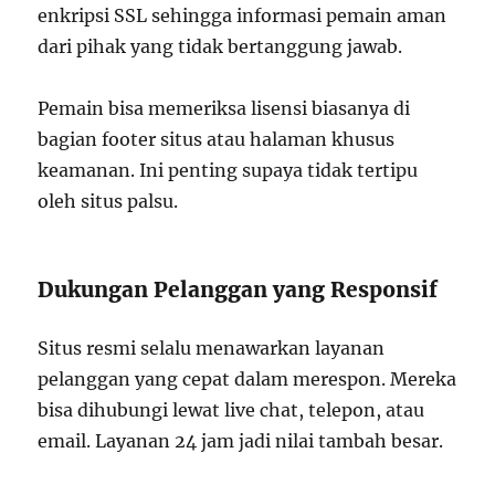
enkripsi SSL sehingga informasi pemain aman
dari pihak yang tidak bertanggung jawab.
Pemain bisa memeriksa lisensi biasanya di
bagian footer situs atau halaman khusus
keamanan. Ini penting supaya tidak tertipu
oleh situs palsu.
Dukungan Pelanggan yang Responsif
Situs resmi selalu menawarkan layanan
pelanggan yang cepat dalam merespon. Mereka
bisa dihubungi lewat live chat, telepon, atau
email. Layanan 24 jam jadi nilai tambah besar.