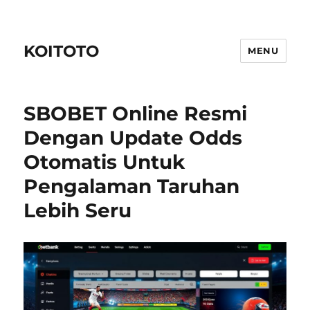
KOITOTO
MENU
SBOBET Online Resmi
Dengan Update Odds
Otomatis Untuk
Pengalaman Taruhan
Lebih Seru