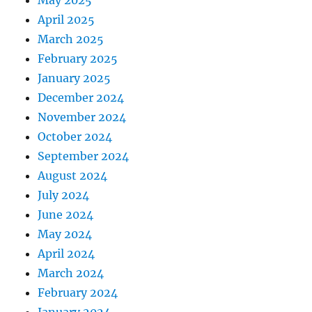
April 2025
March 2025
February 2025
January 2025
December 2024
November 2024
October 2024
September 2024
August 2024
July 2024
June 2024
May 2024
April 2024
March 2024
February 2024
January 2024