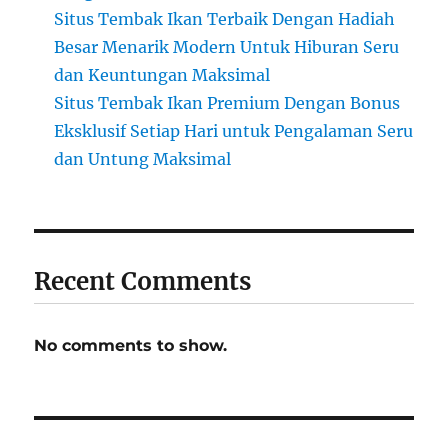
Situs Tembak Ikan Terbaik Dengan Hadiah
Besar Menarik Modern Untuk Hiburan Seru
dan Keuntungan Maksimal
Situs Tembak Ikan Premium Dengan Bonus
Eksklusif Setiap Hari untuk Pengalaman Seru
dan Untung Maksimal
Recent Comments
No comments to show.