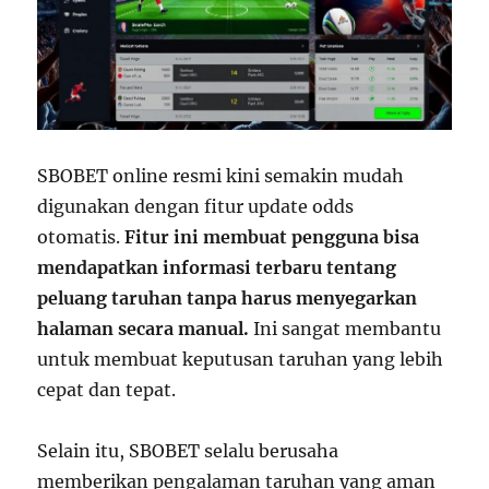
SBOBET online resmi kini semakin mudah
digunakan dengan fitur update odds
otomatis.
Fitur ini membuat pengguna bisa
mendapatkan informasi terbaru tentang
peluang taruhan tanpa harus menyegarkan
halaman secara manual.
Ini sangat membantu
untuk membuat keputusan taruhan yang lebih
cepat dan tepat.
Selain itu, SBOBET selalu berusaha
memberikan pengalaman taruhan yang aman