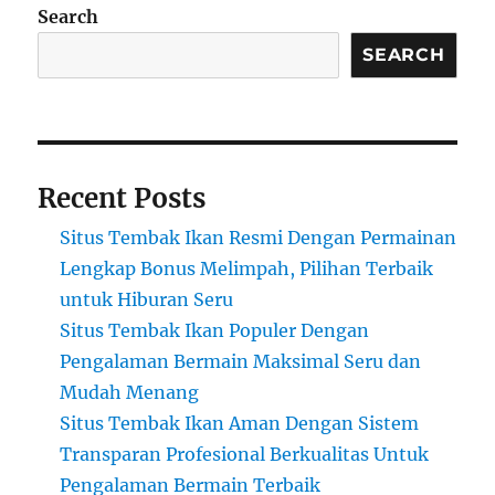
Search
SEARCH
Recent Posts
Situs Tembak Ikan Resmi Dengan Permainan
Lengkap Bonus Melimpah, Pilihan Terbaik
untuk Hiburan Seru
Situs Tembak Ikan Populer Dengan
Pengalaman Bermain Maksimal Seru dan
Mudah Menang
Situs Tembak Ikan Aman Dengan Sistem
Transparan Profesional Berkualitas Untuk
Pengalaman Bermain Terbaik