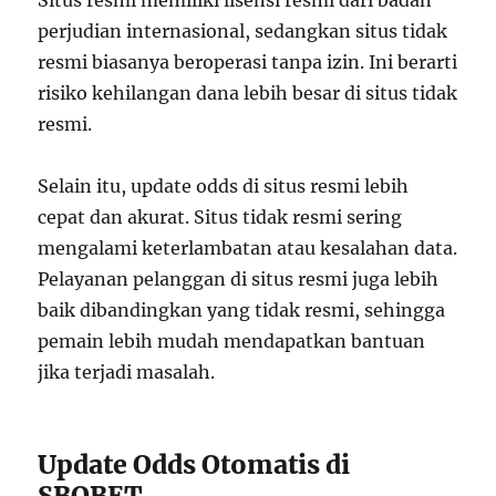
perjudian internasional, sedangkan situs tidak
resmi biasanya beroperasi tanpa izin. Ini berarti
risiko kehilangan dana lebih besar di situs tidak
resmi.
Selain itu, update odds di situs resmi lebih
cepat dan akurat. Situs tidak resmi sering
mengalami keterlambatan atau kesalahan data.
Pelayanan pelanggan di situs resmi juga lebih
baik dibandingkan yang tidak resmi, sehingga
pemain lebih mudah mendapatkan bantuan
jika terjadi masalah.
Update Odds Otomatis di
SBOBET