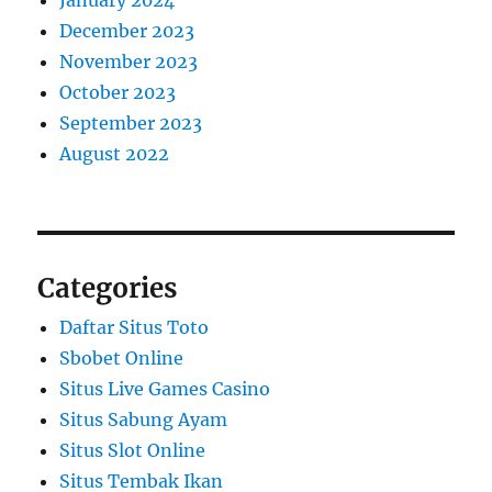
December 2023
November 2023
October 2023
September 2023
August 2022
Categories
Daftar Situs Toto
Sbobet Online
Situs Live Games Casino
Situs Sabung Ayam
Situs Slot Online
Situs Tembak Ikan