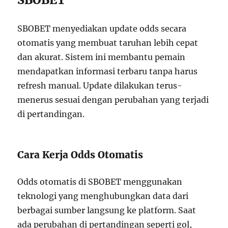
SBOBET menyediakan update odds secara
otomatis yang membuat taruhan lebih cepat
dan akurat. Sistem ini membantu pemain
mendapatkan informasi terbaru tanpa harus
refresh manual. Update dilakukan terus-
menerus sesuai dengan perubahan yang terjadi
di pertandingan.
Cara Kerja Odds Otomatis
Odds otomatis di SBOBET menggunakan
teknologi yang menghubungkan data dari
berbagai sumber langsung ke platform. Saat
ada perubahan di pertandingan seperti gol,