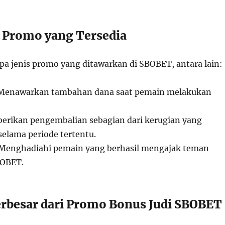
s Promo yang Tersedia
pa jenis promo yang ditawarkan di SBOBET, antara lain:
 Menawarkan tambahan dana saat pemain melakukan
rikan pengembalian sebagian dari kerugian yang
selama periode tertentu.
 Menghadiahi pemain yang berhasil mengajak teman
BOBET.
rbesar dari Promo Bonus Judi SBOBET