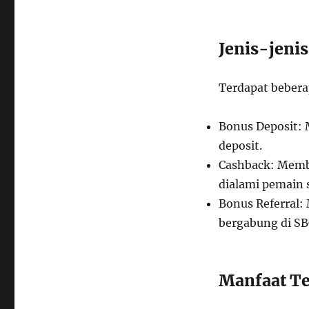
Jenis-jeni
Terdapat bebera
Bonus Deposit:
deposit.
Cashback: Membe
dialami pemain 
Bonus Referral:
bergabung di S
Manfaat Te