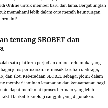
udi Online
untuk member baru dan lama. Bergabunglah
tuk memahami lebih dalam cara meraih keuntungan
form ini!
an tentang SBOBET dan
a
alah satu platform perjudian online terkemuka yang
agai jenis permainan, termasuk taruhan olahraga,
o, dan slot. Keberadaan SBOBET sebagai pionir dalam
nline memberi jaminan keamanan dan kenyamanan bagi
main dapat menikmati proses bermain yang lebih
eraktif berkat teknologi canggih yang digunakan.