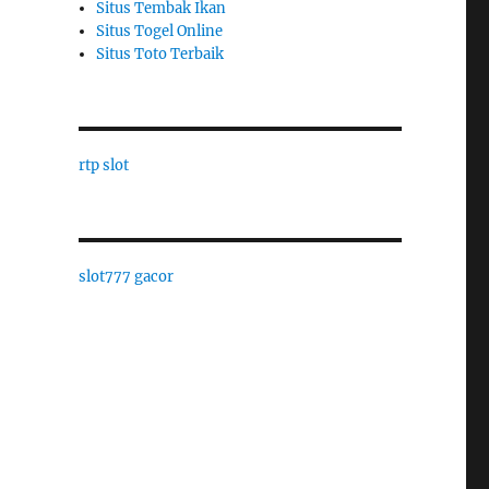
Situs Tembak Ikan
Situs Togel Online
Situs Toto Terbaik
rtp slot
slot777 gacor