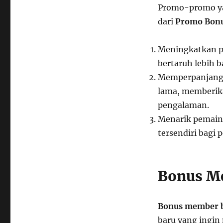
Promo-promo yan
dari
Promo Bonu
Meningkatkan p
bertaruh lebih b
Memperpanjang 
lama, memberik
pengalaman.
Menarik pemain 
tersendiri bagi
Bonus M
Bonus member 
baru yang ingin 