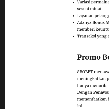
Variasi permai
sesuai minat.
Layanan pelangg
Adanya
Bonus M
memberi keuntun
Transaksi yang 
Promo Bo
SBOBET menawar
meningkatkan p
hanya menarik, 
Dengan
Penawar
memanfaatkan be
ini.