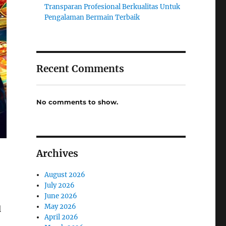
Transparan Profesional Berkualitas Untuk
Pengalaman Bermain Terbaik
Recent Comments
No comments to show.
Archives
August 2026
July 2026
June 2026
May 2026
l
April 2026