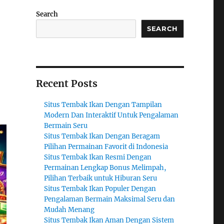
Search
SEARCH
Recent Posts
Situs Tembak Ikan Dengan Tampilan
Modern Dan Interaktif Untuk Pengalaman
Bermain Seru
Situs Tembak Ikan Dengan Beragam
Pilihan Permainan Favorit di Indonesia
Situs Tembak Ikan Resmi Dengan
Permainan Lengkap Bonus Melimpah,
Pilihan Terbaik untuk Hiburan Seru
Situs Tembak Ikan Populer Dengan
Pengalaman Bermain Maksimal Seru dan
Mudah Menang
Situs Tembak Ikan Aman Dengan Sistem