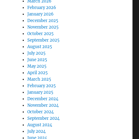
March 2026
February 2026
January 2026
December 2025
November 2025
October 2025
September 2025
August 2025
July 2025
June 2025
May 2025
April 2025
March 2025
February 2025
January 2025
December 2024
November 2024
October 2024
September 2024
August 2024
July 2024
June 2024