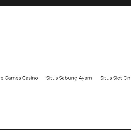
ive Games Casino
Situs Sabung Ayam
Situs Slot On