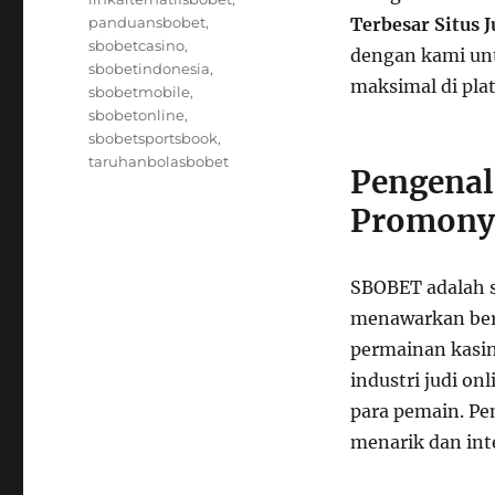
panduansbobet
,
Terbesar Situs J
sbobetcasino
,
dengan kami un
sbobetindonesia
,
maksimal di plat
sbobetmobile
,
sbobetonline
,
sbobetsportsbook
,
taruhanbolasbobet
Pengenal
Promony
SBOBET adalah s
menawarkan berb
permainan kasin
industri judi o
para pemain. Pe
menarik dan int