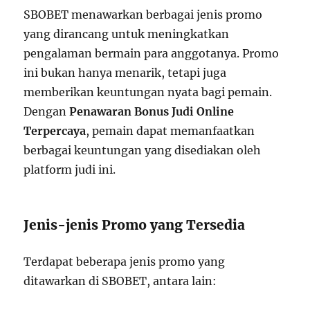
SBOBET menawarkan berbagai jenis promo
yang dirancang untuk meningkatkan
pengalaman bermain para anggotanya. Promo
ini bukan hanya menarik, tetapi juga
memberikan keuntungan nyata bagi pemain.
Dengan
Penawaran Bonus Judi Online
Terpercaya
, pemain dapat memanfaatkan
berbagai keuntungan yang disediakan oleh
platform judi ini.
Jenis-jenis Promo yang Tersedia
Terdapat beberapa jenis promo yang
ditawarkan di SBOBET, antara lain: