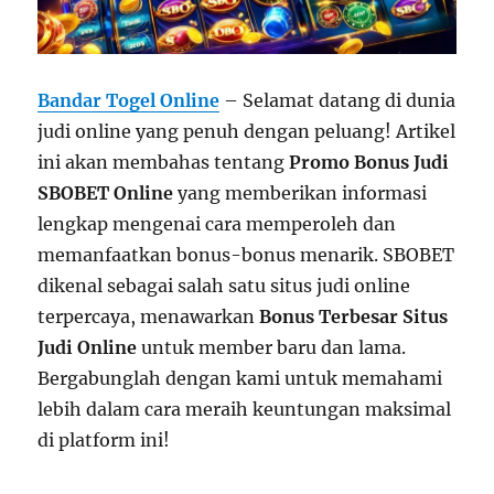
Bandar Togel Online
– Selamat datang di dunia
judi online yang penuh dengan peluang! Artikel
ini akan membahas tentang
Promo Bonus Judi
SBOBET Online
yang memberikan informasi
lengkap mengenai cara memperoleh dan
memanfaatkan bonus-bonus menarik. SBOBET
dikenal sebagai salah satu situs judi online
terpercaya, menawarkan
Bonus Terbesar Situs
Judi Online
untuk member baru dan lama.
Bergabunglah dengan kami untuk memahami
lebih dalam cara meraih keuntungan maksimal
di platform ini!