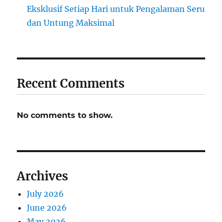
Eksklusif Setiap Hari untuk Pengalaman Seru
dan Untung Maksimal
Recent Comments
No comments to show.
Archives
July 2026
June 2026
May 2026