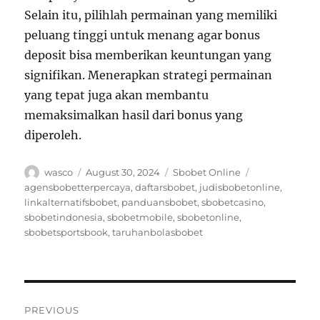
Selain itu, pilihlah permainan yang memiliki
peluang tinggi untuk menang agar bonus
deposit bisa memberikan keuntungan yang
signifikan. Menerapkan strategi permainan
yang tepat juga akan membantu
memaksimalkan hasil dari bonus yang
diperoleh.
Author
Posted
Categories
Tags
wasco
August 30, 2024
Sbobet Online
on
agensbobetterpercaya
,
daftarsbobet
,
judisbobetonline
,
linkalternatifsbobet
,
panduansbobet
,
sbobetcasino
,
sbobetindonesia
,
sbobetmobile
,
sbobetonline
,
sbobetsportsbook
,
taruhanbolasbobet
Post
PREVIOUS