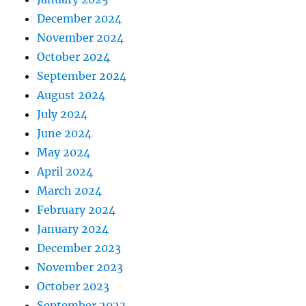
December 2024
November 2024
October 2024
September 2024
August 2024
July 2024
June 2024
May 2024
April 2024
March 2024
February 2024
January 2024
December 2023
November 2023
October 2023
September 2023