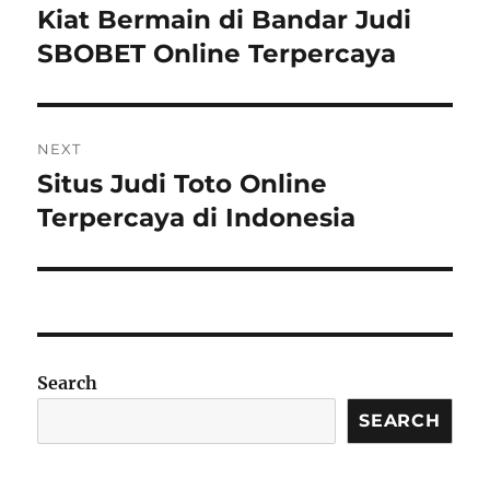
navigation
Kiat Bermain di Bandar Judi
Previous
post:
SBOBET Online Terpercaya
NEXT
Situs Judi Toto Online
Next
post:
Terpercaya di Indonesia
Search
SEARCH