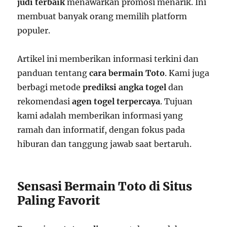
judi terbaik
menawarkan promosi menarik. Ini
membuat banyak orang memilih platform
populer.
Artikel ini memberikan informasi terkini dan
panduan tentang
cara bermain Toto
. Kami juga
berbagi metode
prediksi angka togel
dan
rekomendasi
agen togel terpercaya
. Tujuan
kami adalah memberikan informasi yang
ramah dan informatif, dengan fokus pada
hiburan dan tanggung jawab saat bertaruh.
Sensasi Bermain Toto di Situs
Paling Favorit