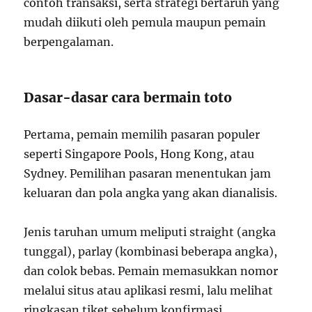
contoh transaksi, serta strategi bertaruh yang
mudah diikuti oleh pemula maupun pemain
berpengalaman.
Dasar-dasar cara bermain toto
Pertama, pemain memilih pasaran populer
seperti Singapore Pools, Hong Kong, atau
Sydney. Pemilihan pasaran menentukan jam
keluaran dan pola angka yang akan dianalisis.
Jenis taruhan umum meliputi straight (angka
tunggal), parlay (kombinasi beberapa angka),
dan colok bebas. Pemain memasukkan nomor
melalui situs atau aplikasi resmi, lalu melihat
ringkasan tiket sebelum konfirmasi.