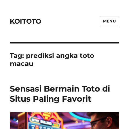
KOITOTO
MENU
Tag:
prediksi angka toto
macau
Sensasi Bermain Toto di
Situs Paling Favorit