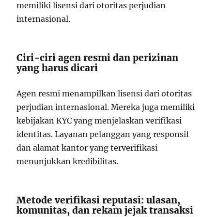
memiliki lisensi dari otoritas perjudian
internasional.
Ciri-ciri agen resmi dan perizinan
yang harus dicari
Agen resmi menampilkan lisensi dari otoritas
perjudian internasional. Mereka juga memiliki
kebijakan KYC yang menjelaskan verifikasi
identitas. Layanan pelanggan yang responsif
dan alamat kantor yang terverifikasi
menunjukkan kredibilitas.
Metode verifikasi reputasi: ulasan,
komunitas, dan rekam jejak transaksi