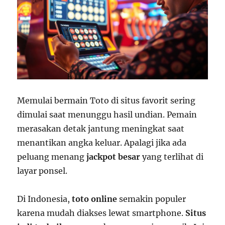
Memulai bermain Toto di situs favorit sering
dimulai saat menunggu hasil undian. Pemain
merasakan detak jantung meningkat saat
menantikan angka keluar. Apalagi jika ada
peluang menang
jackpot besar
yang terlihat di
layar ponsel.
Di Indonesia,
toto online
semakin populer
karena mudah diakses lewat smartphone.
Situs