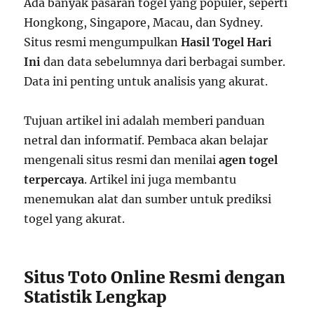
Ada banyak pasaran togel yang populer, seperti
Hongkong, Singapore, Macau, dan Sydney.
Situs resmi mengumpulkan
Hasil Togel Hari
Ini
dan data sebelumnya dari berbagai sumber.
Data ini penting untuk analisis yang akurat.
Tujuan artikel ini adalah memberi panduan
netral dan informatif. Pembaca akan belajar
mengenali situs resmi dan menilai
agen togel
terpercaya
. Artikel ini juga membantu
menemukan alat dan sumber untuk prediksi
togel yang akurat.
Situs Toto Online Resmi dengan
Statistik Lengkap