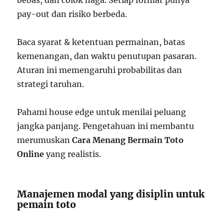
pay-out dan risiko berbeda.
Baca syarat & ketentuan permainan, batas
kemenangan, dan waktu penutupan pasaran.
Aturan ini memengaruhi probabilitas dan
strategi taruhan.
Pahami house edge untuk menilai peluang
jangka panjang. Pengetahuan ini membantu
merumuskan
Cara Menang Bermain Toto
Online
yang realistis.
Manajemen modal yang disiplin untuk
pemain toto