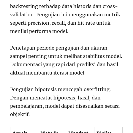
backtesting terhadap data historis dan cross-
validation. Pengujian ini menggunakan metrik
seperti precision, recall, dan hit rate untuk
menilai performa model.
Penetapan periode pengujian dan ukuran
sampel penting untuk melihat stabilitas model.
Dokumentasi yang rapi dari prediksi dan hasil
aktual membantu iterasi model.
Pengujian hipotesis mencegah overfitting.
Dengan mencatat hipotesis, hasil, dan
pembelajaran, model dapat disesuaikan secara
objektif.