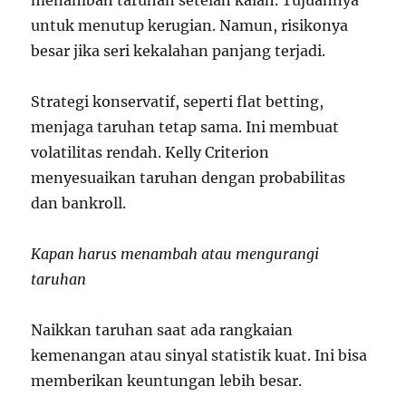
untuk menutup kerugian. Namun, risikonya
besar jika seri kekalahan panjang terjadi.
Strategi konservatif, seperti flat betting,
menjaga taruhan tetap sama. Ini membuat
volatilitas rendah. Kelly Criterion
menyesuaikan taruhan dengan probabilitas
dan bankroll.
Kapan harus menambah atau mengurangi
taruhan
Naikkan taruhan saat ada rangkaian
kemenangan atau sinyal statistik kuat. Ini bisa
memberikan keuntungan lebih besar.