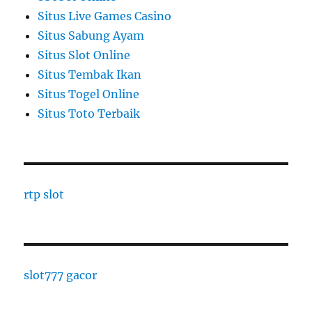
Situs Live Games Casino
Situs Sabung Ayam
Situs Slot Online
Situs Tembak Ikan
Situs Togel Online
Situs Toto Terbaik
rtp slot
slot777 gacor