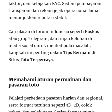
faktor, dan kebijakan KYC. Sistem pembayaran
transparan dan rekam jejak operasional lama
menunjukkan reputasi stabil.
Cari ulasan di forum Indonesia seperti Kaskus
atau grup Telegram, dan tinjau keluhan di
media sosial untuk melihat pola masalah.
Langkah ini penting dalam
Tips Bermain di
Situs Toto Terpercaya
.
Memahami aturan permainan dan
pasaran toto
Pelajari perbedaan pasaran harian dan regional,
serta format taruhan seperti 3D, 2D, colok
bebas, dan colok naga. Setiap format punya