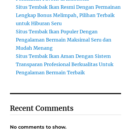
Situs Tembak Ikan Resmi Dengan Permainan
Lengkap Bonus Melimpah, Pilihan Terbaik
untuk Hiburan Seru
Situs Tembak Ikan Populer Dengan
Pengalaman Bermain Maksimal Seru dan
Mudah Menang
Situs Tembak Ikan Aman Dengan Sistem
Transparan Profesional Berkualitas Untuk
Pengalaman Bermain Terbaik
Recent Comments
No comments to show.