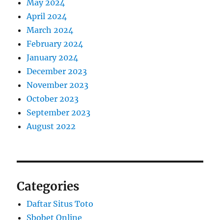
May 2024
April 2024
March 2024
February 2024
January 2024
December 2023
November 2023
October 2023
September 2023
August 2022
Categories
Daftar Situs Toto
Sbobet Online