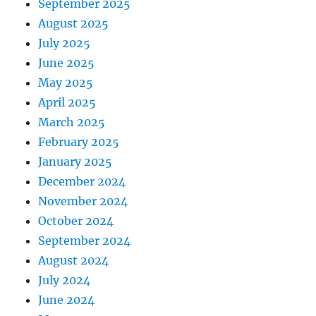
September 2025
August 2025
July 2025
June 2025
May 2025
April 2025
March 2025
February 2025
January 2025
December 2024
November 2024
October 2024
September 2024
August 2024
July 2024
June 2024