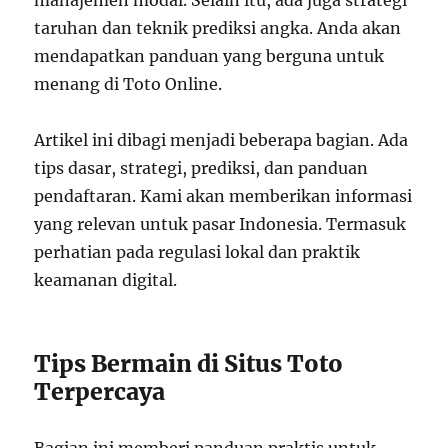
taruhan dan teknik prediksi angka. Anda akan
mendapatkan panduan yang berguna untuk
menang di Toto Online.
Artikel ini dibagi menjadi beberapa bagian. Ada
tips dasar, strategi, prediksi, dan panduan
pendaftaran. Kami akan memberikan informasi
yang relevan untuk pasar Indonesia. Termasuk
perhatian pada regulasi lokal dan praktik
keamanan digital.
Tips Bermain di Situs Toto
Terpercaya
Bagian ini memberi panduan praktis untuk