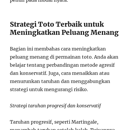
Strategi Toto Terbaik untuk
Meningkatkan Peluang Menang
Bagian ini membahas cara meningkatkan
peluang menang di permainan toto. Anda akan
belajar tentang perbandingan metode agresif
dan konservatif. Juga, cara menaikkan atau
menurunkan taruhan dan menggabungkan
strategi untuk mengurangi risiko.
Strategi taruhan progresif dan konservatif
Taruhan progresif, seperti Martingale,
menambah taruhan setelah kalah. Tujuannya