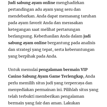
Judi sabung ayam online
menghadirkan
pertandingan adu ayam yang seru dan
mendebarkan. Anda dapat memasang taruhan
pada ayam favorit Anda dan merasakan
ketegangan saat melihat pertarungan
berlangsung. Keberhasilan Anda dalam
judi
sabung ayam online
bergantung pada analisis
dan strategi yang tepat, serta keberuntungan
yang berpihak pada Anda.
Untuk memulai
pengalaman bermain VIP
Casino Sabung Ayam Game Terlengkap
, Anda
perlu memilih situs judi yang terpercaya dan
menyediakan permainan ini. Pilihlah situs yang
telah terbukti memberikan pengalaman
bermain yang fair dan aman. Lakukan