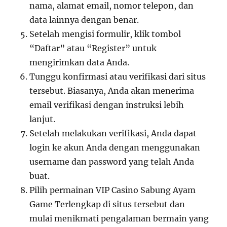
nama, alamat email, nomor telepon, dan
data lainnya dengan benar.
Setelah mengisi formulir, klik tombol
“Daftar” atau “Register” untuk
mengirimkan data Anda.
Tunggu konfirmasi atau verifikasi dari situs
tersebut. Biasanya, Anda akan menerima
email verifikasi dengan instruksi lebih
lanjut.
Setelah melakukan verifikasi, Anda dapat
login ke akun Anda dengan menggunakan
username dan password yang telah Anda
buat.
Pilih permainan VIP Casino Sabung Ayam
Game Terlengkap di situs tersebut dan
mulai menikmati pengalaman bermain yang