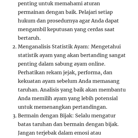
penting untuk memahami aturan
permainan dengan baik. Pelajari setiap
hukum dan prosedurnya agar Anda dapat
mengambil keputusan yang cerdas saat
bertaruh.
Menganalisis Statistik Ayam: Mengetahui
statistik ayam yang akan bertanding sangat
penting dalam sabung ayam online.
Perhatikan rekam jejak, performa, dan
kekuatan ayam sebelum Anda memasang
taruhan. Analisis yang baik akan membantu
Anda memilih ayam yang lebih potensial
untuk memenangkan pertandingan.
Bermain dengan Bijak: Selalu mengatur
batas taruhan dan bermain dengan bijak.
Jangan terjebak dalam emosi atau