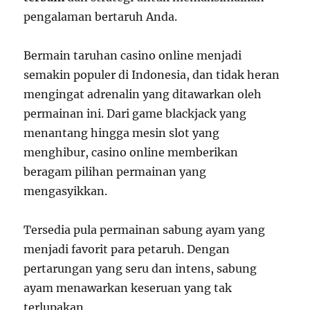
pengalaman bertaruh Anda.
Bermain taruhan casino online menjadi
semakin populer di Indonesia, dan tidak heran
mengingat adrenalin yang ditawarkan oleh
permainan ini. Dari game blackjack yang
menantang hingga mesin slot yang
menghibur, casino online memberikan
beragam pilihan permainan yang
mengasyikkan.
Tersedia pula permainan sabung ayam yang
menjadi favorit para petaruh. Dengan
pertarungan yang seru dan intens, sabung
ayam menawarkan keseruan yang tak
terlupakan.