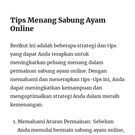
Tips Menang Sabung Ayam
Online
Berikut ini adalah beberapa strategi dan tips
yang dapat Anda terapkan untuk
meningkatkan peluang menang dalam
permainan sabung ayam online. Dengan
memahami dan menerapkan tips-tips ini, Anda
dapat meningkatkan kemampuan dan
mengoptimalkan strategi Anda dalam meraih
kemenangan.
Memahami Aturan Permainan: Sebelum
Anda memulai bermain sabung ayam online,