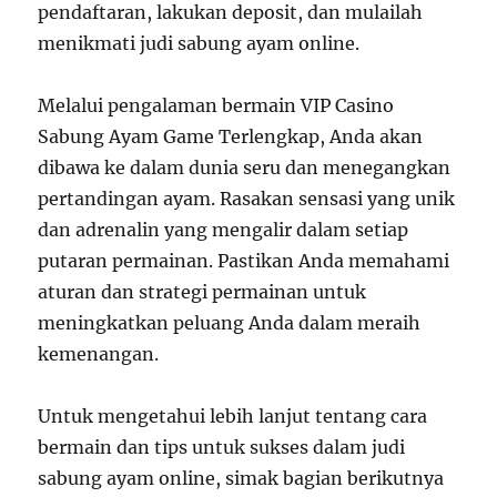
pendaftaran, lakukan deposit, dan mulailah
menikmati judi sabung ayam online.
Melalui pengalaman bermain VIP Casino
Sabung Ayam Game Terlengkap, Anda akan
dibawa ke dalam dunia seru dan menegangkan
pertandingan ayam. Rasakan sensasi yang unik
dan adrenalin yang mengalir dalam setiap
putaran permainan. Pastikan Anda memahami
aturan dan strategi permainan untuk
meningkatkan peluang Anda dalam meraih
kemenangan.
Untuk mengetahui lebih lanjut tentang cara
bermain dan tips untuk sukses dalam judi
sabung ayam online, simak bagian berikutnya