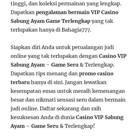
tinggi, dan koleksi permainan yang lengkap.
Dapatkan
pengalaman bermain VIP Casino
Sabung Ayam Game Terlengkap
yang tak
terlupakan hanya di Bahagia777.
Siapkan diri Anda untuk petualangan judi
online yang tak terlupakan dengan
Casino VIP
Sabung Ayam
–
Game Seru
& Terlengkap.
Dapatkan tips menang dan
promo casino
terbaru
hanya di sini. Jangan lewatkan
kesempatan emas untuk meraih kemenangan
besar dan nikmati sensasi seru dalam bermain
judi online. Daftar sekarang dan raih
kesuksesan Anda di dunia
Casino VIP Sabung
Ayam
–
Game Seru
& Terlengkap!