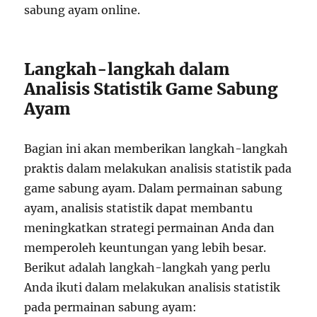
sabung ayam online.
Langkah-langkah dalam
Analisis Statistik Game Sabung
Ayam
Bagian ini akan memberikan langkah-langkah
praktis dalam melakukan analisis statistik pada
game sabung ayam. Dalam permainan sabung
ayam, analisis statistik dapat membantu
meningkatkan strategi permainan Anda dan
memperoleh keuntungan yang lebih besar.
Berikut adalah langkah-langkah yang perlu
Anda ikuti dalam melakukan analisis statistik
pada permainan sabung ayam: