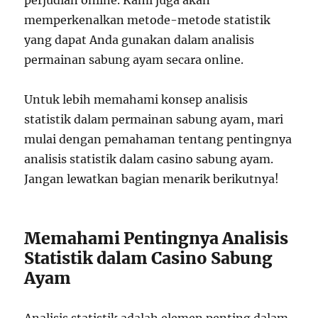
memperkenalkan metode-metode statistik
yang dapat Anda gunakan dalam analisis
permainan sabung ayam secara online.
Untuk lebih memahami konsep analisis
statistik dalam permainan sabung ayam, mari
mulai dengan pemahaman tentang pentingnya
analisis statistik dalam casino sabung ayam.
Jangan lewatkan bagian menarik berikutnya!
Memahami Pentingnya Analisis
Statistik dalam Casino Sabung
Ayam
Analisis statistik adalah elemen penting dalam