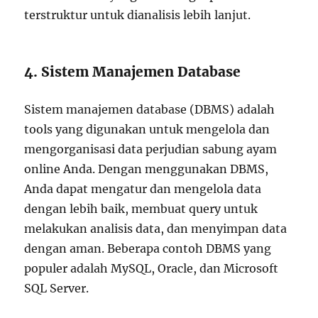
terstruktur untuk dianalisis lebih lanjut.
4. Sistem Manajemen Database
Sistem manajemen database (DBMS) adalah
tools yang digunakan untuk mengelola dan
mengorganisasi data perjudian sabung ayam
online Anda. Dengan menggunakan DBMS,
Anda dapat mengatur dan mengelola data
dengan lebih baik, membuat query untuk
melakukan analisis data, dan menyimpan data
dengan aman. Beberapa contoh DBMS yang
populer adalah MySQL, Oracle, dan Microsoft
SQL Server.