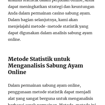
dapat meningkatkan strategi dan keuntungan
Anda dalam permainan casino sabung ayam.
Dalam bagian selanjutnya, kami akan
menjelajahi metode-metode statistik yang
dapat digunakan dalam analisis sabung ayam
online.
Metode Statistik untuk
Menganalisis Sabung Ayam
Online
Dalam permainan sabung ayam online,
penggunaan metode statistik dapat menjadi
alat yang sangat berguna untuk menganalisis
berbagai aspek permainan. Metode-metode ini