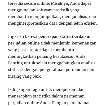
tersedia secara online. Misalnya, Anda dapat
menggunakan software statistik yang
membantu mengumpulkan, menganalisis, dan
menginterpretasikan data dengan lebih efisien.
Ingatlah bahwa
penerapan statistika dalam
perjudian online
tidak menjamin kemenangan
yang pasti, tetapi dapat membantu
meningkatkan peluang kesuksesan Anda.
Penting untuk selalu menggabungkan analisis
statistik dengan pengetahuan permainan dan
insting yang baik.
Jadi, jangan ragu untuk mempelajari dan
menerapkan statistika dalam permainan
perjudian online Anda. Dengan pemahaman