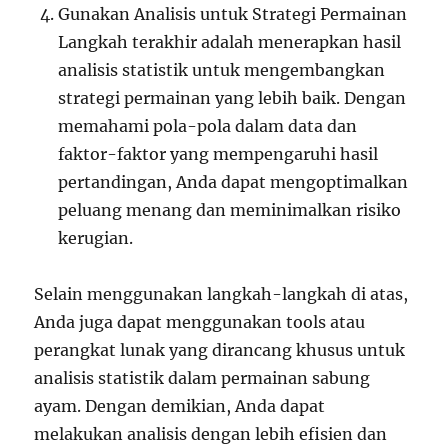
Gunakan Analisis untuk Strategi Permainan
Langkah terakhir adalah menerapkan hasil
analisis statistik untuk mengembangkan
strategi permainan yang lebih baik. Dengan
memahami pola-pola dalam data dan
faktor-faktor yang mempengaruhi hasil
pertandingan, Anda dapat mengoptimalkan
peluang menang dan meminimalkan risiko
kerugian.
Selain menggunakan langkah-langkah di atas,
Anda juga dapat menggunakan tools atau
perangkat lunak yang dirancang khusus untuk
analisis statistik dalam permainan sabung
ayam. Dengan demikian, Anda dapat
melakukan analisis dengan lebih efisien dan