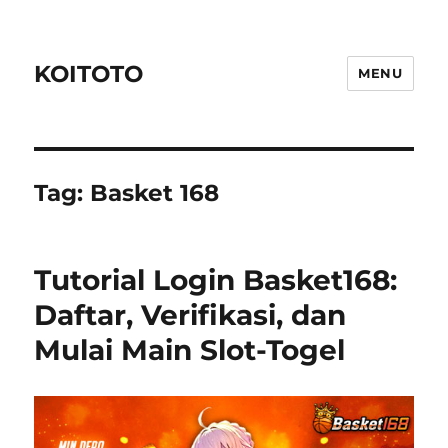
KOITOTO
MENU
Tag:
Basket 168
Tutorial Login Basket168:
Daftar, Verifikasi, dan
Mulai Main Slot-Togel