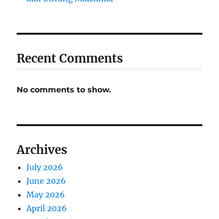
Recent Comments
No comments to show.
Archives
July 2026
June 2026
May 2026
April 2026