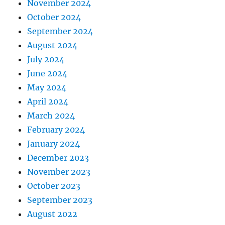
November 2024
October 2024
September 2024
August 2024
July 2024
June 2024
May 2024
April 2024
March 2024
February 2024
January 2024
December 2023
November 2023
October 2023
September 2023
August 2022