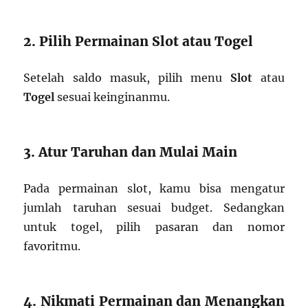
2. Pilih Permainan Slot atau Togel
Setelah saldo masuk, pilih menu
Slot
atau
Togel
sesuai keinginanmu.
3. Atur Taruhan dan Mulai Main
Pada permainan slot, kamu bisa mengatur
jumlah taruhan sesuai budget. Sedangkan
untuk togel, pilih pasaran dan nomor
favoritmu.
4. Nikmati Permainan dan Menangkan