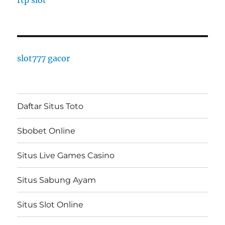
rtp slot
slot777 gacor
Daftar Situs Toto
Sbobet Online
Situs Live Games Casino
Situs Sabung Ayam
Situs Slot Online