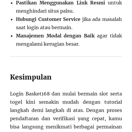
Pastikan Menggunakan Link Resmi
untuk
menghindari situs palsu.
Hubungi Customer Service
jika ada masalah
saat login atau bermain.
Manajemen Modal dengan Baik
agar tidak
mengalami kerugian besar.
Kesimpulan
Login Basket168 dan mulai bermain slot serta
togel kini semakin mudah dengan tutorial
langkah demi langkah di atas. Dengan proses
pendaftaran dan verifikasi yang cepat, kamu
bisa langsung menikmati berbagai permainan