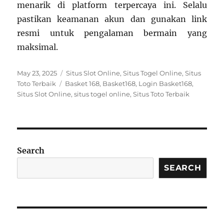
menarik di platform terpercaya ini. Selalu
pastikan keamanan akun dan gunakan link
resmi untuk pengalaman bermain yang
maksimal.
Posted
Categories
May 23, 2025
Situs Slot Online
,
Situs Togel Online
,
Situs
on
Tags
Toto Terbaik
Basket 168
,
Basket168
,
Login Basket168
,
Situs Slot Online
,
situs togel online
,
Situs Toto Terbaik
Search
SEARCH