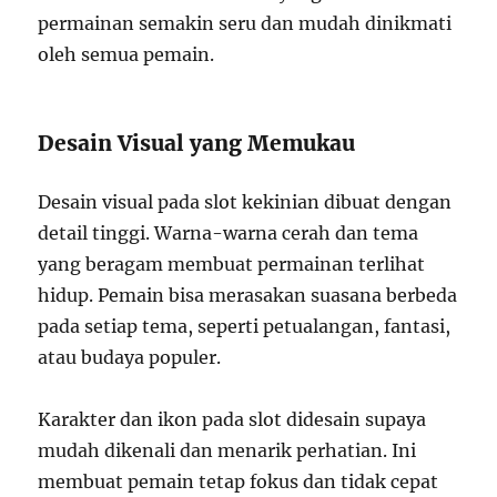
permainan semakin seru dan mudah dinikmati
oleh semua pemain.
Desain Visual yang Memukau
Desain visual pada slot kekinian dibuat dengan
detail tinggi. Warna-warna cerah dan tema
yang beragam membuat permainan terlihat
hidup. Pemain bisa merasakan suasana berbeda
pada setiap tema, seperti petualangan, fantasi,
atau budaya populer.
Karakter dan ikon pada slot didesain supaya
mudah dikenali dan menarik perhatian. Ini
membuat pemain tetap fokus dan tidak cepat