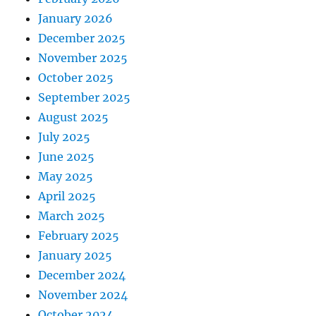
January 2026
December 2025
November 2025
October 2025
September 2025
August 2025
July 2025
June 2025
May 2025
April 2025
March 2025
February 2025
January 2025
December 2024
November 2024
October 2024