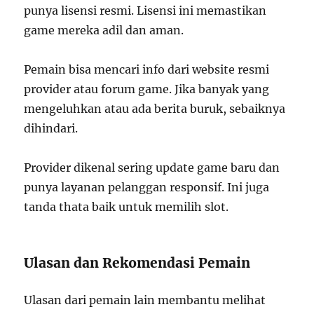
punya lisensi resmi. Lisensi ini memastikan
game mereka adil dan aman.
Pemain bisa mencari info dari website resmi
provider atau forum game. Jika banyak yang
mengeluhkan atau ada berita buruk, sebaiknya
dihindari.
Provider dikenal sering update game baru dan
punya layanan pelanggan responsif. Ini juga
tanda thata baik untuk memilih slot.
Ulasan dan Rekomendasi Pemain
Ulasan dari pemain lain membantu melihat