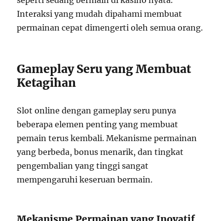
Interaksi yang mudah dipahami membuat
permainan cepat dimengerti oleh semua orang.
Gameplay Seru yang Membuat
Ketagihan
Slot online dengan gameplay seru punya
beberapa elemen penting yang membuat
pemain terus kembali. Mekanisme permainan
yang berbeda, bonus menarik, dan tingkat
pengembalian yang tinggi sangat
mempengaruhi keseruan bermain.
Mekanisme Permainan yang Inovatif