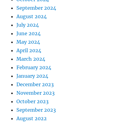
September 2024
August 2024
July 2024
June 2024
May 2024
April 2024
March 2024
February 2024
January 2024
December 2023
November 2023
October 2023
September 2023
August 2022