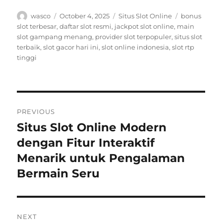
Author
Posted
Categories
Tags
wasco
October 4, 2025
Situs Slot Online
bonus
on
slot terbesar
,
daftar slot resmi
,
jackpot slot online
,
main
slot gampang menang
,
provider slot terpopuler
,
situs slot
terbaik
,
slot gacor hari ini
,
slot online indonesia
,
slot rtp
tinggi
Post
PREVIOUS
navigation
Situs Slot Online Modern
Previous
post:
dengan Fitur Interaktif
Menarik untuk Pengalaman
Bermain Seru
NEXT