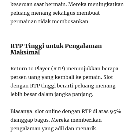
keseruan saat bermain. Mereka meningkatkan
peluang menang sekaligus membuat
permainan tidak membosankan.
RTP Tinggi untuk Pengalaman
Maksimal
Return to Player (RTP) menunjukkan berapa
persen uang yang kembali ke pemain. Slot
dengan RTP tinggi berarti peluang menang
lebih besar dalam jangka panjang.
Biasanya, slot online dengan RTP di atas 95%
dianggap bagus. Mereka memberikan
pengalaman yang adil dan menarik.