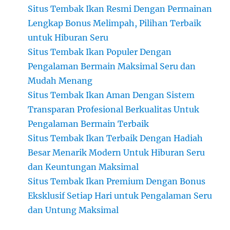
Situs Tembak Ikan Resmi Dengan Permainan
Lengkap Bonus Melimpah, Pilihan Terbaik
untuk Hiburan Seru
Situs Tembak Ikan Populer Dengan
Pengalaman Bermain Maksimal Seru dan
Mudah Menang
Situs Tembak Ikan Aman Dengan Sistem
Transparan Profesional Berkualitas Untuk
Pengalaman Bermain Terbaik
Situs Tembak Ikan Terbaik Dengan Hadiah
Besar Menarik Modern Untuk Hiburan Seru
dan Keuntungan Maksimal
Situs Tembak Ikan Premium Dengan Bonus
Eksklusif Setiap Hari untuk Pengalaman Seru
dan Untung Maksimal