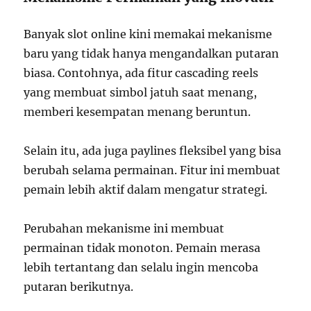
Banyak slot online kini memakai mekanisme
baru yang tidak hanya mengandalkan putaran
biasa. Contohnya, ada fitur cascading reels
yang membuat simbol jatuh saat menang,
memberi kesempatan menang beruntun.
Selain itu, ada juga paylines fleksibel yang bisa
berubah selama permainan. Fitur ini membuat
pemain lebih aktif dalam mengatur strategi.
Perubahan mekanisme ini membuat
permainan tidak monoton. Pemain merasa
lebih tertantang dan selalu ingin mencoba
putaran berikutnya.