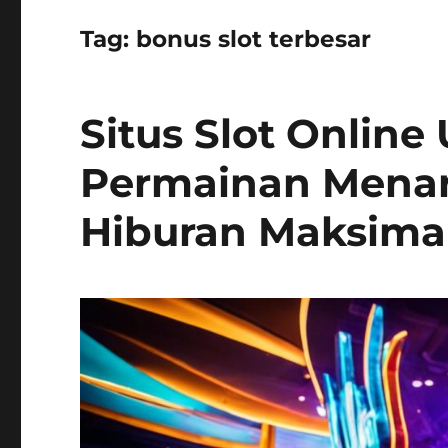
Tag:
bonus slot terbesar
Situs Slot Onlin
Permainan Menar
Hiburan Maksima