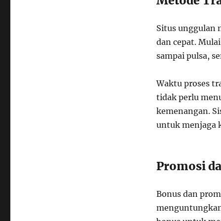
Metode Tra
Situs unggulan
dan cepat. Mulai
sampai pulsa, se
Waktu proses tr
tidak perlu men
kemenangan. Sis
untuk menjaga 
Promosi da
Bonus dan promo
menguntungkan.