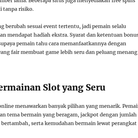
ber lama. Beberapa situs juga menyediakan free spins
i tanpa risiko.
ng berubah sesuai event tertentu, jadi pemain selalu
n mendapat hadiah ekstra. Syarat dan ketentuan bonu
s supaya pemain tahu cara memanfaatkannya dengan
yang fair membuat game lebih seru dan peluang menang
rmainan Slot yang Seru
online menawarkan banyak pilihan yang menarik. Pema
n tema bermain yang beragam, jackpot dengan jumlah
s bertambah, serta kemudahan bermain lewat perangkat