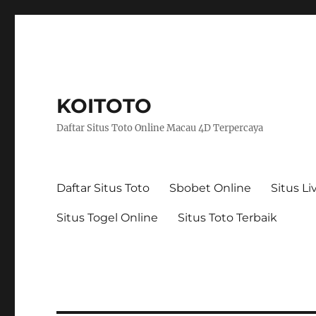
KOITOTO
Daftar Situs Toto Online Macau 4D Terpercaya
Daftar Situs Toto
Sbobet Online
Situs L
Situs Togel Online
Situs Toto Terbaik