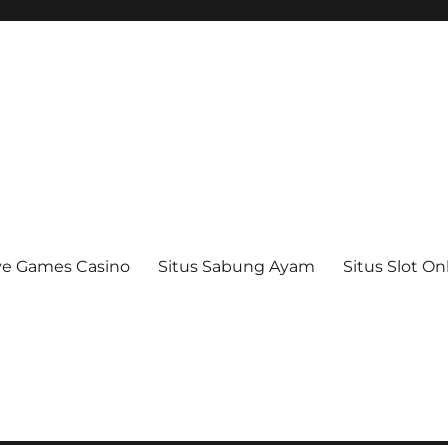
ive Games Casino
Situs Sabung Ayam
Situs Slot On