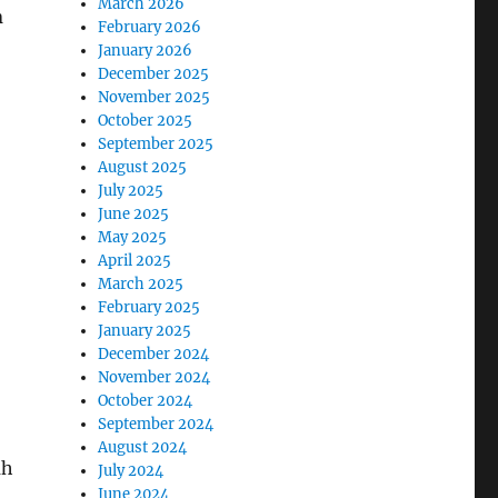
March 2026
n
February 2026
January 2026
December 2025
November 2025
October 2025
September 2025
August 2025
July 2025
June 2025
May 2025
April 2025
March 2025
February 2025
January 2025
December 2024
November 2024
October 2024
September 2024
August 2024
ah
July 2024
June 2024