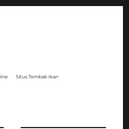
line
Situs Tembak Ikan