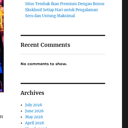
Situs Tembak Ikan Premium Dengan Bonus
Eksklusif Setiap Hari untuk Pengalaman
Seru dan Untung Maksimal
Recent Comments
No comments to show.
Archives
July 2026
June 2026
an
May 2026
April 2026