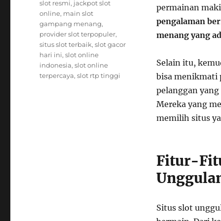
slot resmi
,
jackpot slot
permainan mak
online
,
main slot
pengalaman ber
gampang menang
,
provider slot terpopuler
,
menang yang adi
situs slot terbaik
,
slot gacor
hari ini
,
slot online
Selain itu, kem
indonesia
,
slot online
terpercaya
,
slot rtp tinggi
bisa menikmati 
pelanggan yang
Mereka yang men
memilih situs ya
Fitur-Fit
Unggula
Situs slot ung