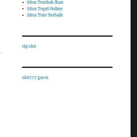
Situs Tembak Ikan
Situs Togel Online
Situs Toto Terbaik
rtp slot
n
slot777 gacor