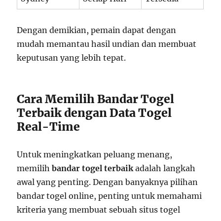
Dengan demikian, pemain dapat dengan
mudah memantau hasil undian dan membuat
keputusan yang lebih tepat.
Cara Memilih Bandar Togel
Terbaik dengan Data Togel
Real-Time
Untuk meningkatkan peluang menang,
memilih
bandar togel terbaik
adalah langkah
awal yang penting. Dengan banyaknya pilihan
bandar togel online, penting untuk memahami
kriteria yang membuat sebuah situs togel