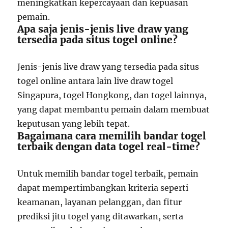
meningkatkan kepercayaan dan kepuasan
pemain.
Apa saja jenis-jenis live draw yang
tersedia pada situs togel online?
Jenis-jenis live draw yang tersedia pada situs
togel online antara lain live draw togel
Singapura, togel Hongkong, dan togel lainnya,
yang dapat membantu pemain dalam membuat
keputusan yang lebih tepat.
Bagaimana cara memilih bandar togel
terbaik dengan data togel real-time?
Untuk memilih bandar togel terbaik, pemain
dapat mempertimbangkan kriteria seperti
keamanan, layanan pelanggan, dan fitur
prediksi jitu togel yang ditawarkan, serta