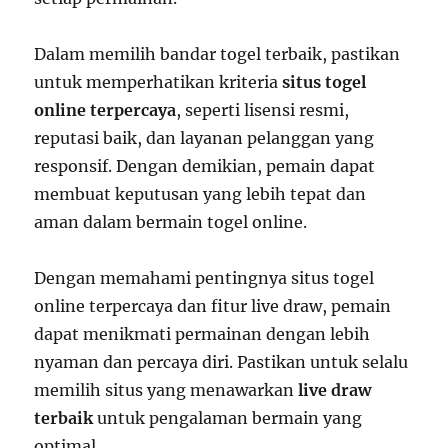
Dalam memilih bandar togel terbaik, pastikan
untuk memperhatikan kriteria
situs togel
online terpercaya
, seperti lisensi resmi,
reputasi baik, dan layanan pelanggan yang
responsif. Dengan demikian, pemain dapat
membuat keputusan yang lebih tepat dan
aman dalam bermain togel online.
Dengan memahami pentingnya situs togel
online terpercaya dan fitur live draw, pemain
dapat menikmati permainan dengan lebih
nyaman dan percaya diri. Pastikan untuk selalu
memilih situs yang menawarkan
live draw
terbaik
untuk pengalaman bermain yang
optimal.