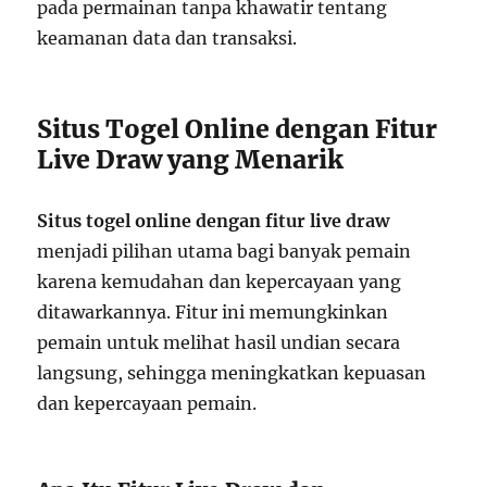
pada permainan tanpa khawatir tentang
keamanan data dan transaksi.
Situs Togel Online dengan Fitur
Live Draw yang Menarik
Situs togel online dengan fitur live draw
menjadi pilihan utama bagi banyak pemain
karena kemudahan dan kepercayaan yang
ditawarkannya. Fitur ini memungkinkan
pemain untuk melihat hasil undian secara
langsung, sehingga meningkatkan kepuasan
dan kepercayaan pemain.