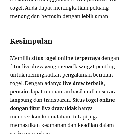
togel
, Anda dapat meningkatkan peluang
menang dan bermain dengan lebih aman.
Kesimpulan
Memilih
situs togel online terpercaya
dengan
fitur live draw yang menarik sangat penting
untuk meningkatkan pengalaman bermain
togel. Dengan adanya
live draw terbaik
,
pemain dapat memantau hasil undian secara
langsung dan transparan.
Situs togel online
dengan fitur live draw
tidak hanya
memberikan kemudahan, tetapi juga
memastikan keamanan dan keadilan dalam
setiap permainan.