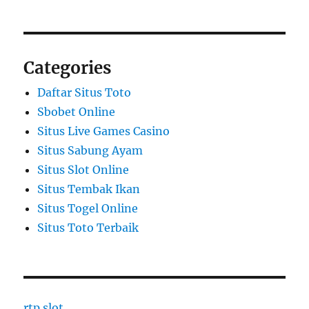
Categories
Daftar Situs Toto
Sbobet Online
Situs Live Games Casino
Situs Sabung Ayam
Situs Slot Online
Situs Tembak Ikan
Situs Togel Online
Situs Toto Terbaik
rtp slot