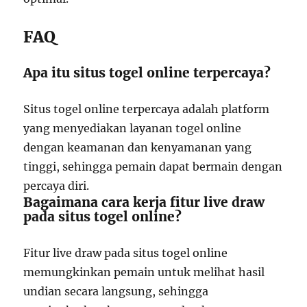
FAQ
Apa itu situs togel online terpercaya?
Situs togel online terpercaya adalah platform
yang menyediakan layanan togel online
dengan keamanan dan kenyamanan yang
tinggi, sehingga pemain dapat bermain dengan
percaya diri.
Bagaimana cara kerja fitur live draw
pada situs togel online?
Fitur live draw pada situs togel online
memungkinkan pemain untuk melihat hasil
undian secara langsung, sehingga