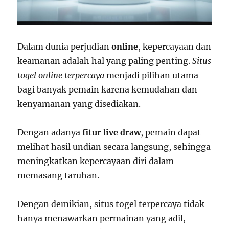
Dalam dunia perjudian
online
, kepercayaan dan
keamanan adalah hal yang paling penting.
Situs
togel online terpercaya
menjadi pilihan utama
bagi banyak pemain karena kemudahan dan
kenyamanan yang disediakan.
Dengan adanya
fitur live draw
, pemain dapat
melihat hasil undian secara langsung, sehingga
meningkatkan kepercayaan diri dalam
memasang taruhan.
Dengan demikian, situs togel terpercaya tidak
hanya menawarkan permainan yang adil,