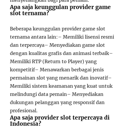
Apa saja keunggulan provider game
slot ternama?
Beberapa keunggulan provider game slot
ternama antara lain:– Memiliki lisensi resmi
dan terpercaya– Menyediakan game slot
dengan kualitas grafis dan animasi terbaik–
Memiliki RTP (Return to Player) yang
kompetitif– Menawarkan berbagai jenis
permainan slot yang menarik dan inovatif–
Memiliki sistem keamanan yang kuat untuk
melindungi data pemain– Menyediakan
dukungan pelanggan yang responsif dan
profesional.
Apa saja provider slot terpercaya di
Indonesia?