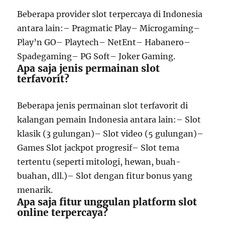
Beberapa provider slot terpercaya di Indonesia
antara lain:– Pragmatic Play– Microgaming–
Play’n GO– Playtech– NetEnt– Habanero–
Spadegaming– PG Soft– Joker Gaming.
Apa saja jenis permainan slot
terfavorit?
Beberapa jenis permainan slot terfavorit di
kalangan pemain Indonesia antara lain:– Slot
klasik (3 gulungan)– Slot video (5 gulungan)–
Games Slot jackpot progresif– Slot tema
tertentu (seperti mitologi, hewan, buah-
buahan, dll.)– Slot dengan fitur bonus yang
menarik.
Apa saja fitur unggulan platform slot
online terpercaya?