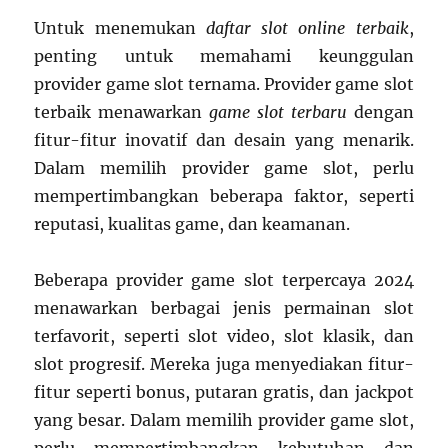
Untuk menemukan
daftar slot online terbaik
,
penting untuk memahami keunggulan
provider game slot ternama. Provider game slot
terbaik menawarkan
game slot terbaru
dengan
fitur-fitur inovatif dan desain yang menarik.
Dalam memilih provider game slot, perlu
mempertimbangkan beberapa faktor, seperti
reputasi, kualitas game, dan keamanan.
Beberapa provider game slot terpercaya 2024
menawarkan berbagai jenis permainan slot
terfavorit, seperti slot video, slot klasik, dan
slot progresif. Mereka juga menyediakan fitur-
fitur seperti bonus, putaran gratis, dan jackpot
yang besar. Dalam memilih provider game slot,
perlu mempertimbangkan kebutuhan dan