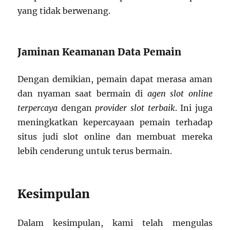
yang tidak berwenang.
Jaminan Keamanan Data Pemain
Dengan demikian, pemain dapat merasa aman
dan nyaman saat bermain di
agen slot online
terpercaya
dengan
provider slot terbaik
. Ini juga
meningkatkan kepercayaan pemain terhadap
situs judi slot online dan membuat mereka
lebih cenderung untuk terus bermain.
Kesimpulan
Dalam kesimpulan, kami telah mengulas