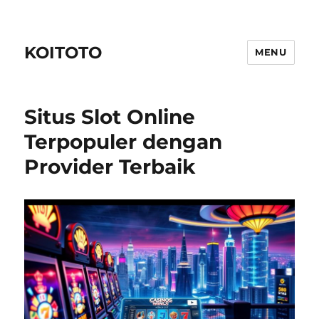
KOITOTO
MENU
Situs Slot Online
Terpopuler dengan
Provider Terbaik