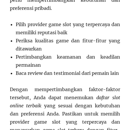
preferensi pribadi.
Pilih provider game slot yang terpercaya dan
memiliki reputasi baik
Periksa kualitas game dan fitur-fitur yang
ditawarkan
Pertimbangkan keamanan dan keadilan
permainan
Baca review dan testimonial dari pemain lain
Dengan mempertimbangkan faktor-faktor
tersebut, Anda dapat menemukan
daftar slot
online terbaik
yang sesuai dengan kebutuhan
dan preferensi Anda. Pastikan untuk memilih
provider game slot yang terpercaya dan
menawarkan
game slot terbaru
dengan fitur-