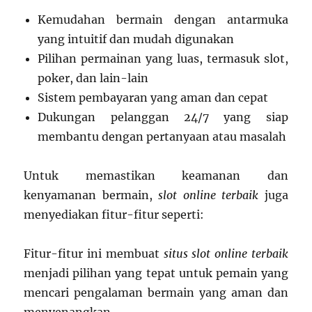
Kemudahan bermain dengan antarmuka
yang intuitif dan mudah digunakan
Pilihan permainan yang luas, termasuk slot,
poker, dan lain-lain
Sistem pembayaran yang aman dan cepat
Dukungan pelanggan 24/7 yang siap
membantu dengan pertanyaan atau masalah
Untuk memastikan keamanan dan
kenyamanan bermain,
slot online terbaik
juga
menyediakan fitur-fitur seperti:
Fitur-fitur ini membuat
situs slot online terbaik
menjadi pilihan yang tepat untuk pemain yang
mencari pengalaman bermain yang aman dan
menyenangkan.