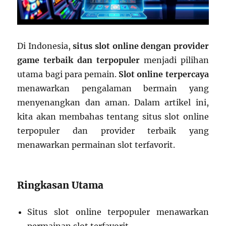
Di Indonesia,
situs slot online dengan provider
game terbaik dan terpopuler
menjadi pilihan
utama bagi para pemain.
Slot online terpercaya
menawarkan pengalaman bermain yang
menyenangkan dan aman. Dalam artikel ini,
kita akan membahas tentang situs slot online
terpopuler dan provider terbaik yang
menawarkan permainan slot terfavorit.
Ringkasan Utama
Situs slot online terpopuler menawarkan
permainan slot terfavorit