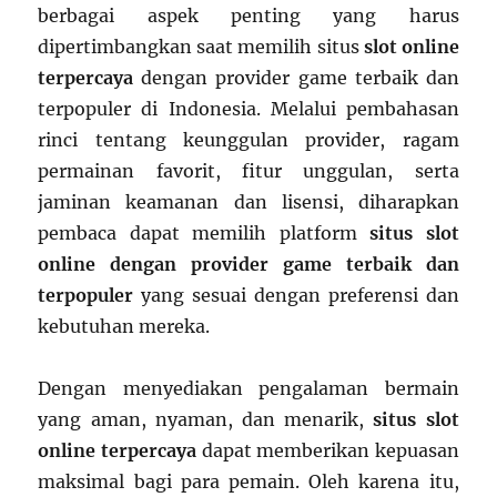
berbagai aspek penting yang harus
dipertimbangkan saat memilih situs
slot online
terpercaya
dengan provider game terbaik dan
terpopuler di Indonesia. Melalui pembahasan
rinci tentang keunggulan provider, ragam
permainan favorit, fitur unggulan, serta
jaminan keamanan dan lisensi, diharapkan
pembaca dapat memilih platform
situs slot
online dengan provider game terbaik dan
terpopuler
yang sesuai dengan preferensi dan
kebutuhan mereka.
Dengan menyediakan pengalaman bermain
yang aman, nyaman, dan menarik,
situs slot
online terpercaya
dapat memberikan kepuasan
maksimal bagi para pemain. Oleh karena itu,