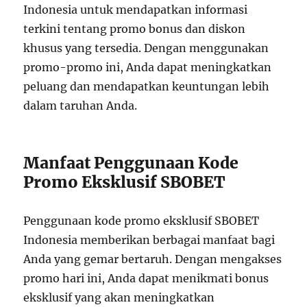
Indonesia untuk mendapatkan informasi
terkini tentang promo bonus dan diskon
khusus yang tersedia. Dengan menggunakan
promo-promo ini, Anda dapat meningkatkan
peluang dan mendapatkan keuntungan lebih
dalam taruhan Anda.
Manfaat Penggunaan Kode
Promo Eksklusif SBOBET
Penggunaan kode promo eksklusif SBOBET
Indonesia memberikan berbagai manfaat bagi
Anda yang gemar bertaruh. Dengan mengakses
promo hari ini, Anda dapat menikmati bonus
eksklusif yang akan meningkatkan