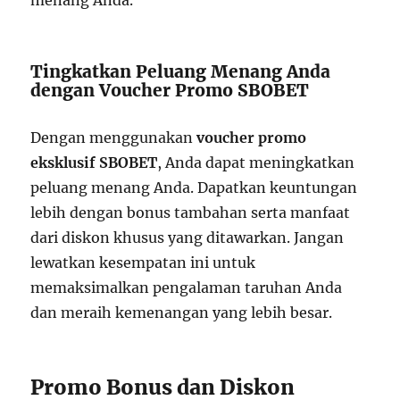
Tingkatkan Peluang Menang Anda
dengan Voucher Promo SBOBET
Dengan menggunakan
voucher promo
eksklusif SBOBET
, Anda dapat meningkatkan
peluang menang Anda. Dapatkan keuntungan
lebih dengan bonus tambahan serta manfaat
dari diskon khusus yang ditawarkan. Jangan
lewatkan kesempatan ini untuk
memaksimalkan pengalaman taruhan Anda
dan meraih kemenangan yang lebih besar.
Promo Bonus dan Diskon