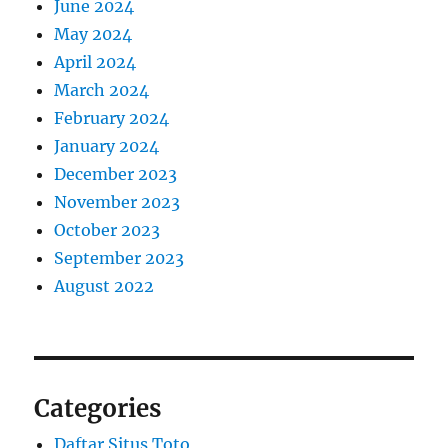
June 2024
May 2024
April 2024
March 2024
February 2024
January 2024
December 2023
November 2023
October 2023
September 2023
August 2022
Categories
Daftar Situs Toto