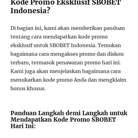
Kode Promo Eksklusif SBOBET
Indonesia?
Di bagian ini, kami akan memberikan panduan
tentang cara mendapatkan kode promo
eksklusif untuk SBOBET Indonesia. Temukan
bagaimana cara mengakses promo dan diskon
terbaru, termasuk penawaran promo hari ini.
Kami juga akan menjelaskan bagaimana cara
menukarkan kode promo Anda dan mengklaim
bonus khusus.
Panduan Langkah demi Langkah untuk
Mendapatkan Kode Promo SBOBET
Hari Ini: