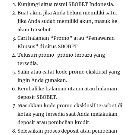
Kunjungi situs resmi SBOBET Indonesia.
Buat akun jika Anda belum memiliki satu.
Jika Anda sudah memiliki akun, masuk ke
akun tersebut.
Cari halaman “Promo” atau “Penawaran
Khusus” di situs SBOBET.
Telusuri promo-promo terbaru yang
tersedia.
Salin atau catat kode promo eksklusif yang
ingin Anda gunakan.
Kembali ke halaman utama atau halaman
deposit SBOBET.
Masukkan kode promo eksklusif tersebut di
kotak yang tersedia saat Anda melakukan
deposit atau pembelian kredit.
Selesaikan proses deposit atau pembelian