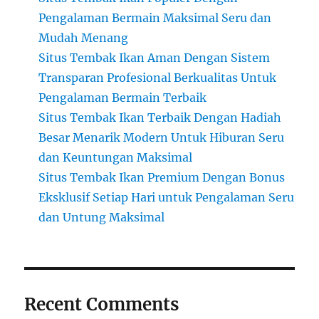
Pengalaman Bermain Maksimal Seru dan
Mudah Menang
Situs Tembak Ikan Aman Dengan Sistem
Transparan Profesional Berkualitas Untuk
Pengalaman Bermain Terbaik
Situs Tembak Ikan Terbaik Dengan Hadiah
Besar Menarik Modern Untuk Hiburan Seru
dan Keuntungan Maksimal
Situs Tembak Ikan Premium Dengan Bonus
Eksklusif Setiap Hari untuk Pengalaman Seru
dan Untung Maksimal
Recent Comments