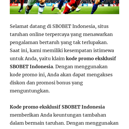
Selamat datang di SBOBET Indonesia, situs
taruhan online terpercaya yang menawarkan
pengalaman bertaruh yang tak terlupakan.
Saat ini, kami memiliki kesempatan istimewa
untuk Anda, yaitu klaim
kode promo eksklusif
SBOBET Indonesia
. Dengan menggunakan
kode promo ini, Anda akan dapat mengakses
diskon dan promosi bonus yang
menguntungkan.
Kode promo eksklusif SBOBET Indonesia
memberikan Anda keuntungan tambahan
dalam bermain taruhan. Dengan menggunakan