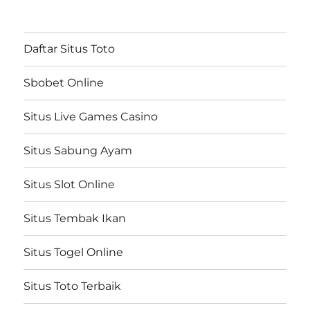
Daftar Situs Toto
Sbobet Online
Situs Live Games Casino
Situs Sabung Ayam
Situs Slot Online
Situs Tembak Ikan
Situs Togel Online
Situs Toto Terbaik