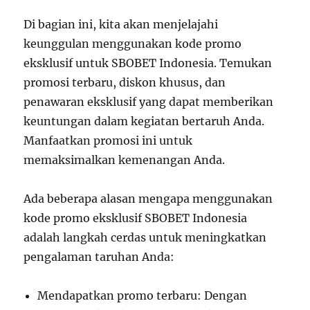
Di bagian ini, kita akan menjelajahi
keunggulan menggunakan kode promo
eksklusif untuk SBOBET Indonesia. Temukan
promosi terbaru, diskon khusus, dan
penawaran eksklusif yang dapat memberikan
keuntungan dalam kegiatan bertaruh Anda.
Manfaatkan promosi ini untuk
memaksimalkan kemenangan Anda.
Ada beberapa alasan mengapa menggunakan
kode promo eksklusif SBOBET Indonesia
adalah langkah cerdas untuk meningkatkan
pengalaman taruhan Anda:
Mendapatkan promo terbaru: Dengan