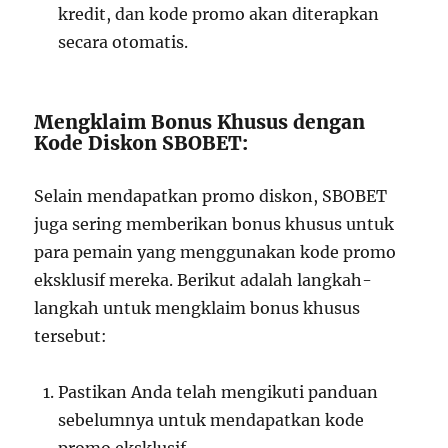
kredit, dan kode promo akan diterapkan
secara otomatis.
Mengklaim Bonus Khusus dengan
Kode Diskon SBOBET:
Selain mendapatkan promo diskon, SBOBET
juga sering memberikan bonus khusus untuk
para pemain yang menggunakan kode promo
eksklusif mereka. Berikut adalah langkah-
langkah untuk mengklaim bonus khusus
tersebut:
Pastikan Anda telah mengikuti panduan
sebelumnya untuk mendapatkan kode
promo eksklusif.