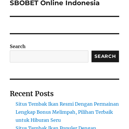
post:
SBOBET Online Indonesia
Search
SEARCH
Recent Posts
Situs Tembak Ikan Resmi Dengan Permainan
Lengkap Bonus Melimpah, Pilihan Terbaik
untuk Hiburan Seru
Situs Tembak Ikan Populer Dengan