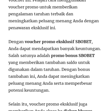
voucher promo untuk memberikan
pengalaman taruhan terbaik dan
meningkatkan peluang menang Anda dengan
penawaran eksklusif ini.
Dengan
voucher promo eksklusif SBOBET
,
Anda dapat mendapatkan banyak keuntungan.
Salah satunya adalah
promo bonus SBOBET
yang memberikan tambahan saldo untuk
digunakan dalam taruhan. Dengan bonus
tambahan ini, Anda dapat meningkatkan
peluang menang Anda serta memperbesar
potensi keuntungan.
Selain itu, voucher promo eksklusif juga
memberikan Anda akses ke
diskon khusus