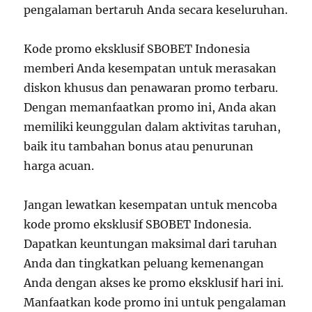
pengalaman bertaruh Anda secara keseluruhan.
Kode promo eksklusif SBOBET Indonesia
memberi Anda kesempatan untuk merasakan
diskon khusus dan penawaran promo terbaru.
Dengan memanfaatkan promo ini, Anda akan
memiliki keunggulan dalam aktivitas taruhan,
baik itu tambahan bonus atau penurunan
harga acuan.
Jangan lewatkan kesempatan untuk mencoba
kode promo eksklusif SBOBET Indonesia.
Dapatkan keuntungan maksimal dari taruhan
Anda dan tingkatkan peluang kemenangan
Anda dengan akses ke promo eksklusif hari ini.
Manfaatkan kode promo ini untuk pengalaman