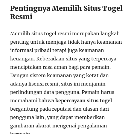
Pentingnya Memilih Situs Togel
Resmi
Memilih situs togel resmi merupakan langkah
penting untuk menjaga tidak hanya keamanan
informasi pribadi tetapi juga keamanan
keuangan. Keberadaan situs yang terpercaya
menciptakan rasa aman bagi para pemain.
Dengan sistem keamanan yang ketat dan
adanya lisensi resmi, situs ini menjamin
perlindungan data pengguna. Pemain harus
memahami bahwa
kepercayaan situs togel
bergantung pada reputasi dan ulasan dari
pengguna lain, yang dapat memberikan
gambaran akurat mengenai pengalaman
bermain.