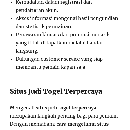
Kemudahan dalam registrasi dan
pendaftaran akun.
Akses informasi mengenai hasil pengundian
dan statistik permainan.
Penawaran khusus dan promosi menarik
yang tidak didapatkan melalui bandar
langsung.
Dukungan customer service yang siap
membantu pemain kapan saja.
Situs Judi Togel Terpercaya
Mengenali
situs judi togel terpercaya
merupakan langkah penting bagi para pemain.
Dengan memahami
cara mengetahui situs