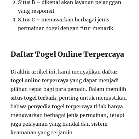
Situs B – dikenal akan layanan pelanggan
yang responsif.
Situs C – menawarkan berbagai jenis
permainan togel dengan fitur menarik.
Daftar Togel Online Terpercaya
Di akhir artikel ini, kami menyajikan
daftar
togel online terpercaya
yang dapat menjadi
pilihan tepat bagi para pemain. Dalam memilih
situs togel terbaik
, penting untuk memastikan
bahwa
penyedia togel terpercaya
tidak hanya
menawarkan berbagai jenis permainan, tetapi
juga pelayanan yang handal dan sistem
keamanan yang terjamin.