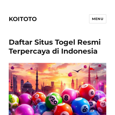
KOITOTO
MENU
Daftar Situs Togel Resmi
Terpercaya di Indonesia