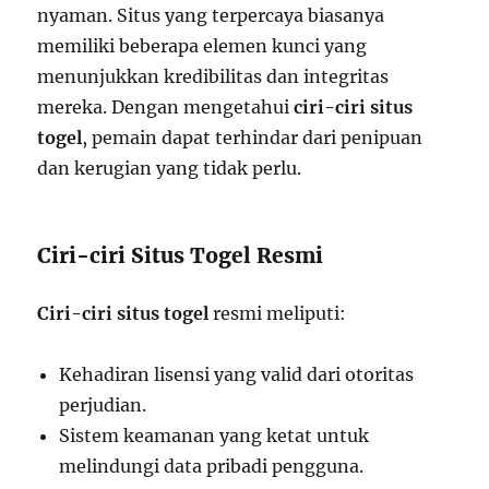
nyaman. Situs yang terpercaya biasanya
memiliki beberapa elemen kunci yang
menunjukkan kredibilitas dan integritas
mereka. Dengan mengetahui
ciri-ciri situs
togel
, pemain dapat terhindar dari penipuan
dan kerugian yang tidak perlu.
Ciri-ciri Situs Togel Resmi
Ciri-ciri situs togel
resmi meliputi:
Kehadiran lisensi yang valid dari otoritas
perjudian.
Sistem keamanan yang ketat untuk
melindungi data pribadi pengguna.