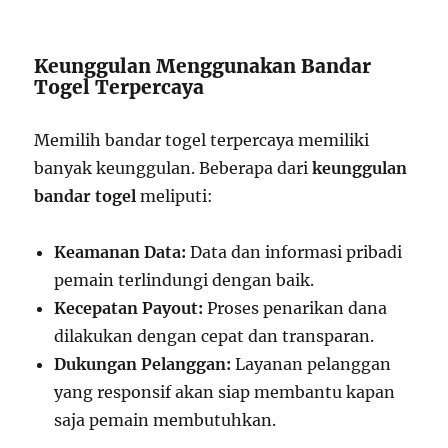
Keunggulan Menggunakan Bandar
Togel Terpercaya
Memilih bandar togel terpercaya memiliki
banyak keunggulan. Beberapa dari
keunggulan
bandar togel
meliputi:
Keamanan Data:
Data dan informasi pribadi
pemain terlindungi dengan baik.
Kecepatan Payout:
Proses penarikan dana
dilakukan dengan cepat dan transparan.
Dukungan Pelanggan:
Layanan pelanggan
yang responsif akan siap membantu kapan
saja pemain membutuhkan.