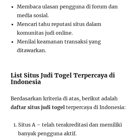
Membaca ulasan pengguna di forum dan
media sosial.
Mencari tahu reputasi situs dalam
komunitas judi online.
Menilai keamanan transaksi yang
ditawarkan.
List Situs Judi Togel Terpercaya di
Indonesia
Berdasarkan kriteria di atas, berikut adalah
daftar situs judi togel
terpercaya di Indonesia:
Situs A – telah terakreditasi dan memiliki
banyak pengguna aktif.