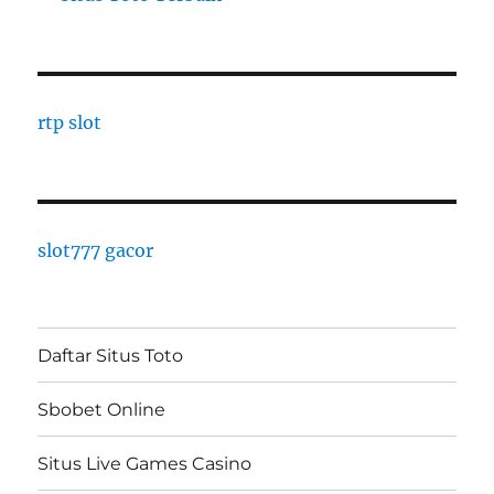
rtp slot
slot777 gacor
Daftar Situs Toto
Sbobet Online
Situs Live Games Casino