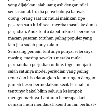
yang dijajakan ialah uang asli dengan nilai
sensasional. Itu dia penyebabnya banyak
orang-orang saat ini mulai mainkan tipe
pasaran satu ini di saat mereka masuk ke dunia
perjudian. Anda tentu dapat nikmati beraneka
macam pasaran taruhan paling populer yang
lain jika sudah punya akun.
Semasing pemain tentunya punyai seleranya
masing-masing sewaktu mereka mulai
permainkan perjudian online. togel menjadi
salah satunya model perjudian yang paling
tenar dan bisa datangkan keuntungan dengan
jumlah besar bermodalkan kecil. Perihal ini
tentunya bakal bikin seluruh kelompok
menggemarinya. Lantaran beberapa dari
pemain ingin mendapati keuntungan berlipat-