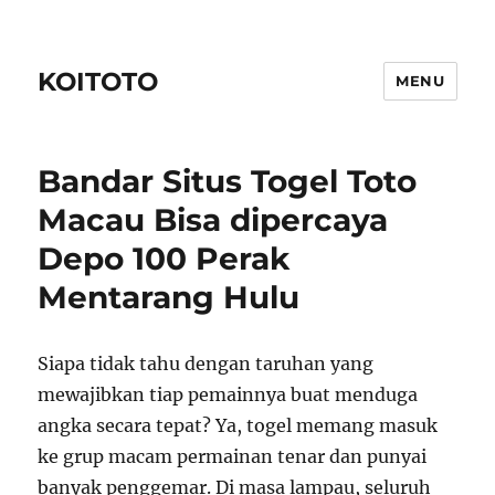
KOITOTO
MENU
Bandar Situs Togel Toto
Macau Bisa dipercaya
Depo 100 Perak
Mentarang Hulu
Siapa tidak tahu dengan taruhan yang
mewajibkan tiap pemainnya buat menduga
angka secara tepat? Ya, togel memang masuk
ke grup macam permainan tenar dan punyai
banyak penggemar. Di masa lampau, seluruh