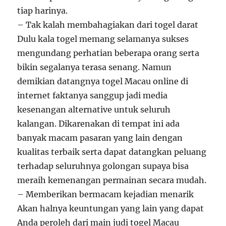
tiap harinya.
– Tak kalah membahagiakan dari togel darat
Dulu kala togel memang selamanya sukses
mengundang perhatian beberapa orang serta
bikin segalanya terasa senang. Namun
demikian datangnya togel Macau online di
internet faktanya sanggup jadi media
kesenangan alternative untuk seluruh
kalangan. Dikarenakan di tempat ini ada
banyak macam pasaran yang lain dengan
kualitas terbaik serta dapat datangkan peluang
terhadap seluruhnya golongan supaya bisa
meraih kemenangan permainan secara mudah.
– Memberikan bermacam kejadian menarik
Akan halnya keuntungan yang lain yang dapat
Anda peroleh dari main judi togel Macau