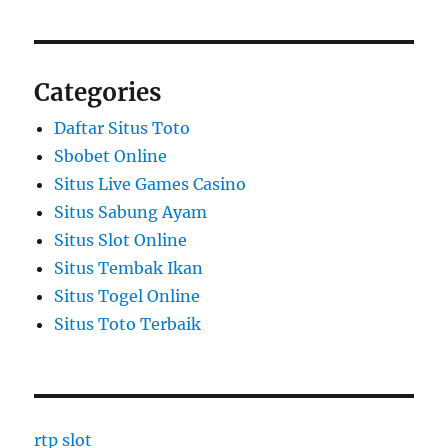
Categories
Daftar Situs Toto
Sbobet Online
Situs Live Games Casino
Situs Sabung Ayam
Situs Slot Online
Situs Tembak Ikan
Situs Togel Online
Situs Toto Terbaik
rtp slot