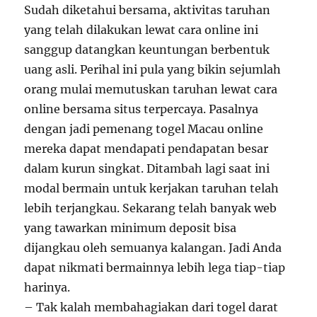
Sudah diketahui bersama, aktivitas taruhan
yang telah dilakukan lewat cara online ini
sanggup datangkan keuntungan berbentuk
uang asli. Perihal ini pula yang bikin sejumlah
orang mulai memutuskan taruhan lewat cara
online bersama situs terpercaya. Pasalnya
dengan jadi pemenang togel Macau online
mereka dapat mendapati pendapatan besar
dalam kurun singkat. Ditambah lagi saat ini
modal bermain untuk kerjakan taruhan telah
lebih terjangkau. Sekarang telah banyak web
yang tawarkan minimum deposit bisa
dijangkau oleh semuanya kalangan. Jadi Anda
dapat nikmati bermainnya lebih lega tiap-tiap
harinya.
– Tak kalah membahagiakan dari togel darat