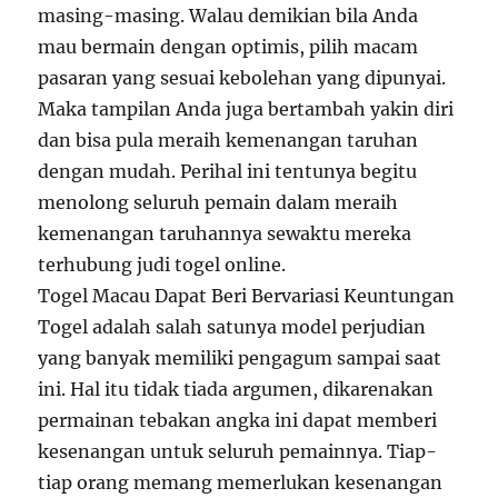
masing-masing. Walau demikian bila Anda
mau bermain dengan optimis, pilih macam
pasaran yang sesuai kebolehan yang dipunyai.
Maka tampilan Anda juga bertambah yakin diri
dan bisa pula meraih kemenangan taruhan
dengan mudah. Perihal ini tentunya begitu
menolong seluruh pemain dalam meraih
kemenangan taruhannya sewaktu mereka
terhubung judi togel online.
Togel Macau Dapat Beri Bervariasi Keuntungan
Togel adalah salah satunya model perjudian
yang banyak memiliki pengagum sampai saat
ini. Hal itu tidak tiada argumen, dikarenakan
permainan tebakan angka ini dapat memberi
kesenangan untuk seluruh pemainnya. Tiap-
tiap orang memang memerlukan kesenangan