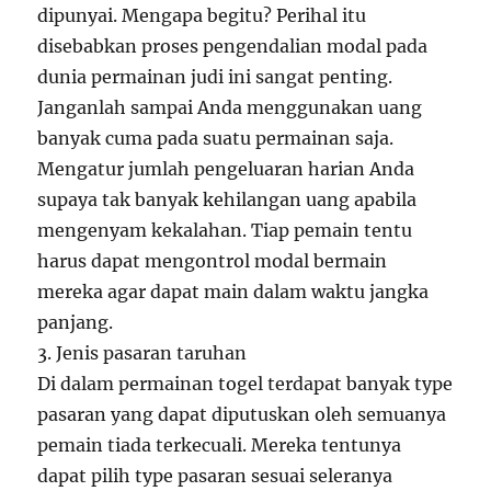
dipunyai. Mengapa begitu? Perihal itu
disebabkan proses pengendalian modal pada
dunia permainan judi ini sangat penting.
Janganlah sampai Anda menggunakan uang
banyak cuma pada suatu permainan saja.
Mengatur jumlah pengeluaran harian Anda
supaya tak banyak kehilangan uang apabila
mengenyam kekalahan. Tiap pemain tentu
harus dapat mengontrol modal bermain
mereka agar dapat main dalam waktu jangka
panjang.
3. Jenis pasaran taruhan
Di dalam permainan togel terdapat banyak type
pasaran yang dapat diputuskan oleh semuanya
pemain tiada terkecuali. Mereka tentunya
dapat pilih type pasaran sesuai seleranya