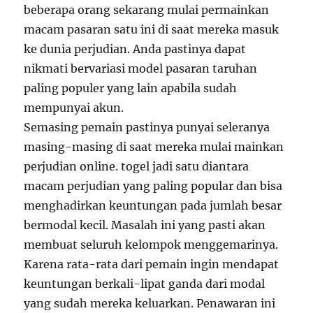
beberapa orang sekarang mulai permainkan
macam pasaran satu ini di saat mereka masuk
ke dunia perjudian. Anda pastinya dapat
nikmati bervariasi model pasaran taruhan
paling populer yang lain apabila sudah
mempunyai akun.
Semasing pemain pastinya punyai seleranya
masing-masing di saat mereka mulai mainkan
perjudian online. togel jadi satu diantara
macam perjudian yang paling popular dan bisa
menghadirkan keuntungan pada jumlah besar
bermodal kecil. Masalah ini yang pasti akan
membuat seluruh kelompok menggemarinya.
Karena rata-rata dari pemain ingin mendapat
keuntungan berkali-lipat ganda dari modal
yang sudah mereka keluarkan. Penawaran ini