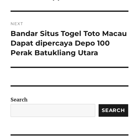
NEXT
Bandar Situs Togel Toto Macau
Next
post:
Dapat dipercaya Depo 100
Perak Batukliang Utara
Search
SEARCH