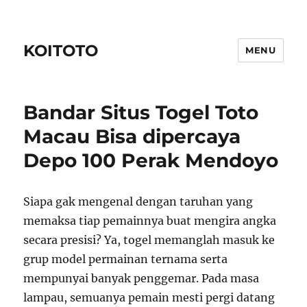
KOITOTO
MENU
Bandar Situs Togel Toto
Macau Bisa dipercaya
Depo 100 Perak Mendoyo
Siapa gak mengenal dengan taruhan yang
memaksa tiap pemainnya buat mengira angka
secara presisi? Ya, togel memanglah masuk ke
grup model permainan ternama serta
mempunyai banyak penggemar. Pada masa
lampau, semuanya pemain mesti pergi datang