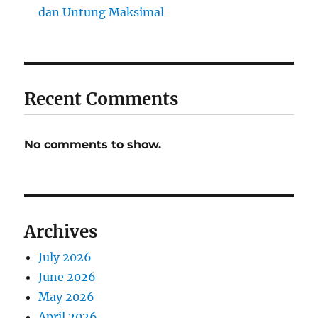
dan Untung Maksimal
Recent Comments
No comments to show.
Archives
July 2026
June 2026
May 2026
April 2026