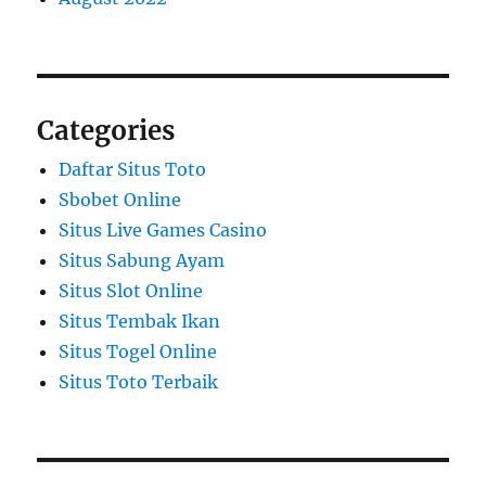
Categories
Daftar Situs Toto
Sbobet Online
Situs Live Games Casino
Situs Sabung Ayam
Situs Slot Online
Situs Tembak Ikan
Situs Togel Online
Situs Toto Terbaik