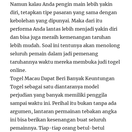
Namun kalau Anda pengin main lebih yakin
diri, tetapkan tipe pasaran yang sama dengan
kebolehan yang dipunyai. Maka dari itu
performa Anda lantas lebih menjadi yakin diri
dan bisa juga meraih kemenangan taruhan
lebih mudah. Soal ini tentunya akan menolong
seluruh pemain dalam jadi pemenang
taruhannya waktu mereka membuka judi togel
online.
Togel Macau Dapat Beri Banyak Keuntungan
Togel sebagai satu diantaranya model
perjudian yang banyak memiliki penggila
sampai waktu ini. Perihal itu bukan tanpa ada
argumen, lantaran permainan tebakan angka
ini bisa berikan kesenangan buat seluruh
pemainnya. Tiap-tiap orang betul-betul