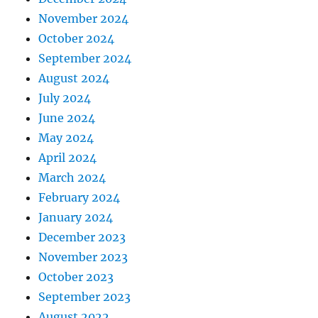
November 2024
October 2024
September 2024
August 2024
July 2024
June 2024
May 2024
April 2024
March 2024
February 2024
January 2024
December 2023
November 2023
October 2023
September 2023
August 2022