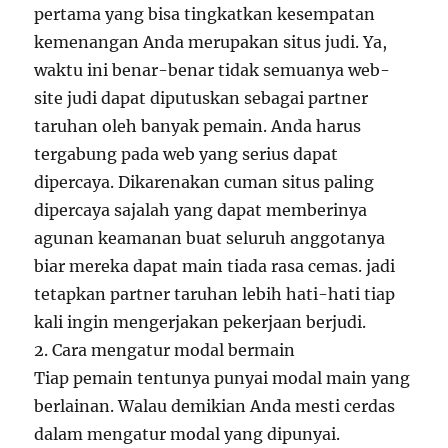
pertama yang bisa tingkatkan kesempatan
kemenangan Anda merupakan situs judi. Ya,
waktu ini benar-benar tidak semuanya web-
site judi dapat diputuskan sebagai partner
taruhan oleh banyak pemain. Anda harus
tergabung pada web yang serius dapat
dipercaya. Dikarenakan cuman situs paling
dipercaya sajalah yang dapat memberinya
agunan keamanan buat seluruh anggotanya
biar mereka dapat main tiada rasa cemas. jadi
tetapkan partner taruhan lebih hati-hati tiap
kali ingin mengerjakan pekerjaan berjudi.
2. Cara mengatur modal bermain
Tiap pemain tentunya punyai modal main yang
berlainan. Walau demikian Anda mesti cerdas
dalam mengatur modal yang dipunyai.