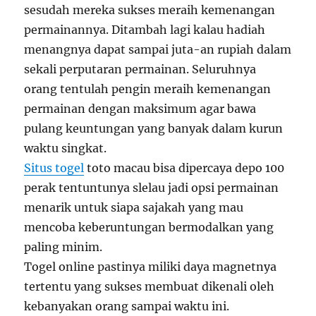
sesudah mereka sukses meraih kemenangan
permainannya. Ditambah lagi kalau hadiah
menangnya dapat sampai juta-an rupiah dalam
sekali perputaran permainan. Seluruhnya
orang tentulah pengin meraih kemenangan
permainan dengan maksimum agar bawa
pulang keuntungan yang banyak dalam kurun
waktu singkat.
Situs togel
toto macau bisa dipercaya depo 100
perak tentuntunya slelau jadi opsi permainan
menarik untuk siapa sajakah yang mau
mencoba keberuntungan bermodalkan yang
paling minim.
Togel online pastinya miliki daya magnetnya
tertentu yang sukses membuat dikenali oleh
kebanyakan orang sampai waktu ini.