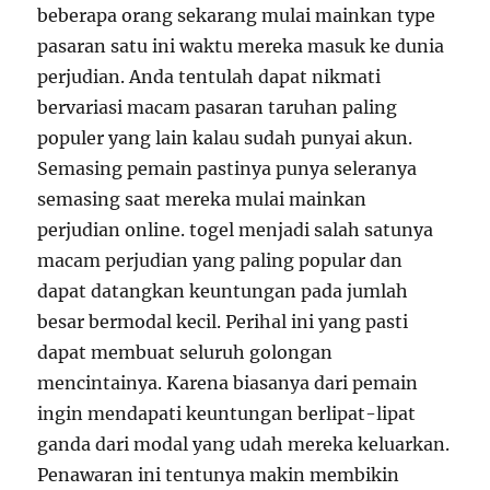
beberapa orang sekarang mulai mainkan type
pasaran satu ini waktu mereka masuk ke dunia
perjudian. Anda tentulah dapat nikmati
bervariasi macam pasaran taruhan paling
populer yang lain kalau sudah punyai akun.
Semasing pemain pastinya punya seleranya
semasing saat mereka mulai mainkan
perjudian online. togel menjadi salah satunya
macam perjudian yang paling popular dan
dapat datangkan keuntungan pada jumlah
besar bermodal kecil. Perihal ini yang pasti
dapat membuat seluruh golongan
mencintainya. Karena biasanya dari pemain
ingin mendapati keuntungan berlipat-lipat
ganda dari modal yang udah mereka keluarkan.
Penawaran ini tentunya makin membikin