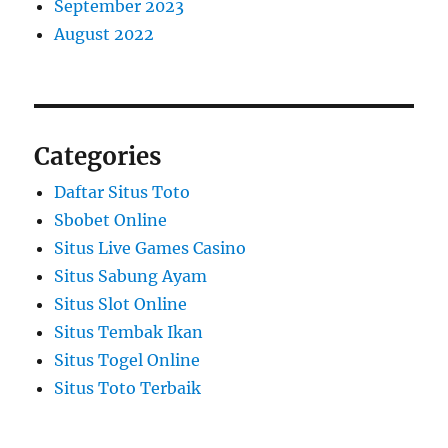
September 2023
August 2022
Categories
Daftar Situs Toto
Sbobet Online
Situs Live Games Casino
Situs Sabung Ayam
Situs Slot Online
Situs Tembak Ikan
Situs Togel Online
Situs Toto Terbaik