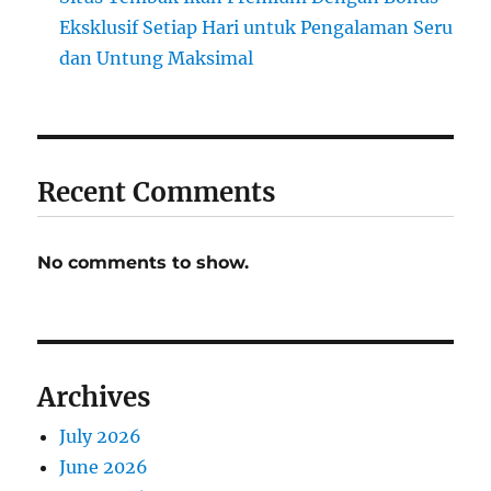
Eksklusif Setiap Hari untuk Pengalaman Seru
dan Untung Maksimal
Recent Comments
No comments to show.
Archives
July 2026
June 2026