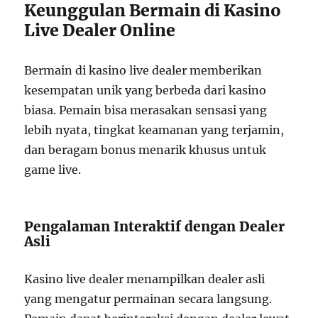
Keunggulan Bermain di Kasino
Live Dealer Online
Bermain di kasino live dealer memberikan
kesempatan unik yang berbeda dari kasino
biasa. Pemain bisa merasakan sensasi yang
lebih nyata, tingkat keamanan yang terjamin,
dan beragam bonus menarik khusus untuk
game live.
Pengalaman Interaktif dengan Dealer
Asli
Kasino live dealer menampilkan dealer asli
yang mengatur permainan secara langsung.