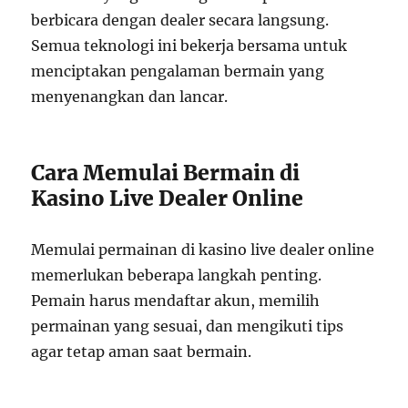
berbicara dengan dealer secara langsung.
Semua teknologi ini bekerja bersama untuk
menciptakan pengalaman bermain yang
menyenangkan dan lancar.
Cara Memulai Bermain di
Kasino Live Dealer Online
Memulai permainan di kasino live dealer online
memerlukan beberapa langkah penting.
Pemain harus mendaftar akun, memilih
permainan yang sesuai, dan mengikuti tips
agar tetap aman saat bermain.