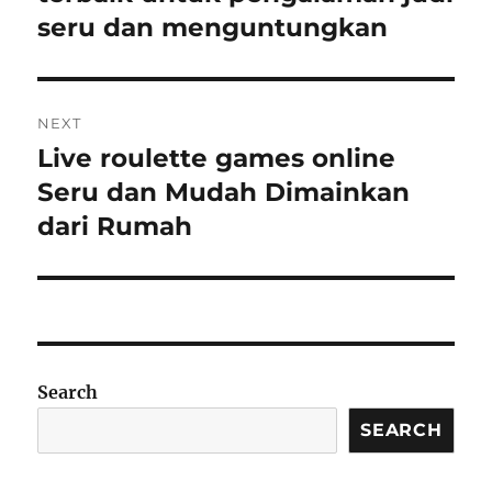
seru dan menguntungkan
NEXT
Live roulette games online
Next
post:
Seru dan Mudah Dimainkan
dari Rumah
Search
SEARCH