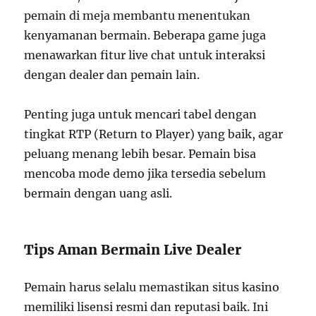
pemain di meja membantu menentukan
kenyamanan bermain. Beberapa game juga
menawarkan fitur live chat untuk interaksi
dengan dealer dan pemain lain.
Penting juga untuk mencari tabel dengan
tingkat RTP (Return to Player) yang baik, agar
peluang menang lebih besar. Pemain bisa
mencoba mode demo jika tersedia sebelum
bermain dengan uang asli.
Tips Aman Bermain Live Dealer
Pemain harus selalu memastikan situs kasino
memiliki lisensi resmi dan reputasi baik. Ini