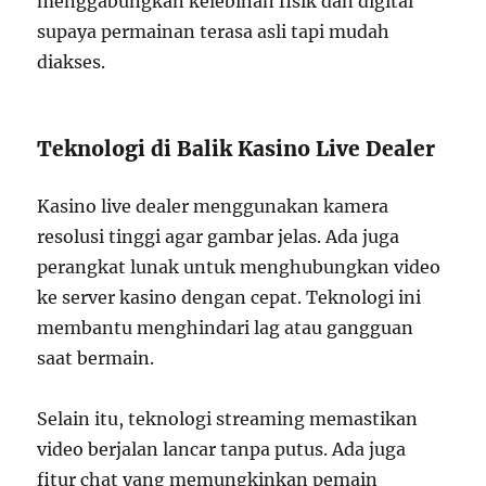
menggabungkan kelebihan fisik dan digital
supaya permainan terasa asli tapi mudah
diakses.
Teknologi di Balik Kasino Live Dealer
Kasino live dealer menggunakan kamera
resolusi tinggi agar gambar jelas. Ada juga
perangkat lunak untuk menghubungkan video
ke server kasino dengan cepat. Teknologi ini
membantu menghindari lag atau gangguan
saat bermain.
Selain itu, teknologi streaming memastikan
video berjalan lancar tanpa putus. Ada juga
fitur chat yang memungkinkan pemain