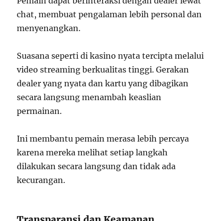
Pemain dapat berinteraksi dengan dealer lewat
chat, membuat pengalaman lebih personal dan
menyenangkan.
Suasana seperti di kasino nyata tercipta melalui
video streaming berkualitas tinggi. Gerakan
dealer yang nyata dan kartu yang dibagikan
secara langsung menambah keaslian
permainan.
Ini membantu pemain merasa lebih percaya
karena mereka melihat setiap langkah
dilakukan secara langsung dan tidak ada
kecurangan.
Transparansi dan Keamanan