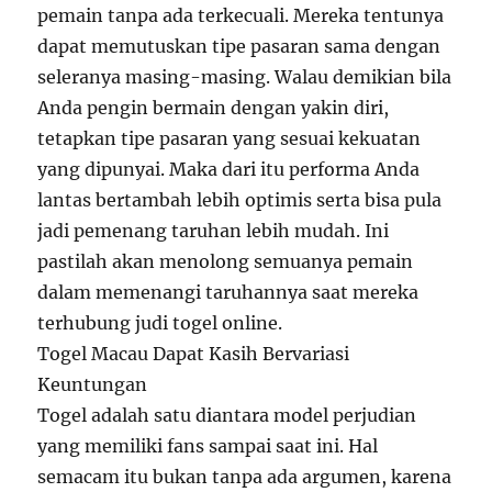
pemain tanpa ada terkecuali. Mereka tentunya
dapat memutuskan tipe pasaran sama dengan
seleranya masing-masing. Walau demikian bila
Anda pengin bermain dengan yakin diri,
tetapkan tipe pasaran yang sesuai kekuatan
yang dipunyai. Maka dari itu performa Anda
lantas bertambah lebih optimis serta bisa pula
jadi pemenang taruhan lebih mudah. Ini
pastilah akan menolong semuanya pemain
dalam memenangi taruhannya saat mereka
terhubung judi togel online.
Togel Macau Dapat Kasih Bervariasi
Keuntungan
Togel adalah satu diantara model perjudian
yang memiliki fans sampai saat ini. Hal
semacam itu bukan tanpa ada argumen, karena