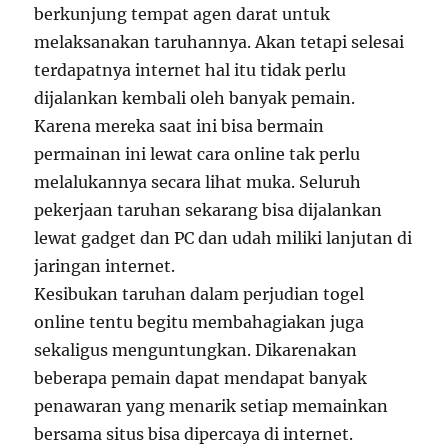
berkunjung tempat agen darat untuk
melaksanakan taruhannya. Akan tetapi selesai
terdapatnya internet hal itu tidak perlu
dijalankan kembali oleh banyak pemain.
Karena mereka saat ini bisa bermain
permainan ini lewat cara online tak perlu
melalukannya secara lihat muka. Seluruh
pekerjaan taruhan sekarang bisa dijalankan
lewat gadget dan PC dan udah miliki lanjutan di
jaringan internet.
Kesibukan taruhan dalam perjudian togel
online tentu begitu membahagiakan juga
sekaligus menguntungkan. Dikarenakan
beberapa pemain dapat mendapat banyak
penawaran yang menarik setiap memainkan
bersama situs bisa dipercaya di internet.