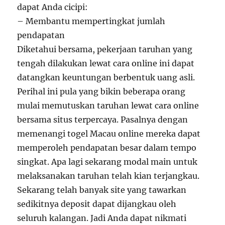
dapat Anda cicipi:
– Membantu mempertingkat jumlah
pendapatan
Diketahui bersama, pekerjaan taruhan yang
tengah dilakukan lewat cara online ini dapat
datangkan keuntungan berbentuk uang asli.
Perihal ini pula yang bikin beberapa orang
mulai memutuskan taruhan lewat cara online
bersama situs terpercaya. Pasalnya dengan
memenangi togel Macau online mereka dapat
memperoleh pendapatan besar dalam tempo
singkat. Apa lagi sekarang modal main untuk
melaksanakan taruhan telah kian terjangkau.
Sekarang telah banyak site yang tawarkan
sedikitnya deposit dapat dijangkau oleh
seluruh kalangan. Jadi Anda dapat nikmati