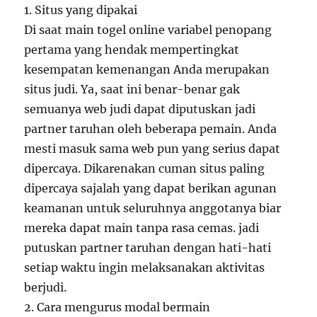
1. Situs yang dipakai
Di saat main togel online variabel penopang
pertama yang hendak mempertingkat
kesempatan kemenangan Anda merupakan
situs judi. Ya, saat ini benar-benar gak
semuanya web judi dapat diputuskan jadi
partner taruhan oleh beberapa pemain. Anda
mesti masuk sama web pun yang serius dapat
dipercaya. Dikarenakan cuman situs paling
dipercaya sajalah yang dapat berikan agunan
keamanan untuk seluruhnya anggotanya biar
mereka dapat main tanpa rasa cemas. jadi
putuskan partner taruhan dengan hati-hati
setiap waktu ingin melaksanakan aktivitas
berjudi.
2. Cara mengurus modal bermain