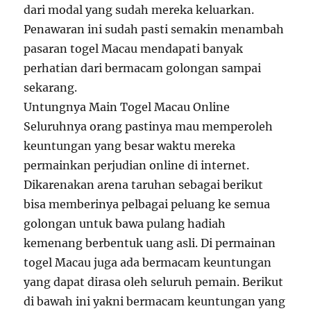
dari modal yang sudah mereka keluarkan.
Penawaran ini sudah pasti semakin menambah
pasaran togel Macau mendapati banyak
perhatian dari bermacam golongan sampai
sekarang.
Untungnya Main Togel Macau Online
Seluruhnya orang pastinya mau memperoleh
keuntungan yang besar waktu mereka
permainkan perjudian online di internet.
Dikarenakan arena taruhan sebagai berikut
bisa memberinya pelbagai peluang ke semua
golongan untuk bawa pulang hadiah
kemenang berbentuk uang asli. Di permainan
togel Macau juga ada bermacam keuntungan
yang dapat dirasa oleh seluruh pemain. Berikut
di bawah ini yakni bermacam keuntungan yang