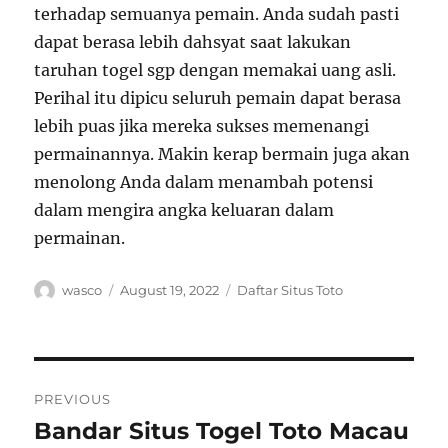
terhadap semuanya pemain. Anda sudah pasti
dapat berasa lebih dahsyat saat lakukan
taruhan togel sgp dengan memakai uang asli.
Perihal itu dipicu seluruh pemain dapat berasa
lebih puas jika mereka sukses memenangi
permainannya. Makin kerap bermain juga akan
menolong Anda dalam menambah potensi
dalam mengira angka keluaran dalam
permainan.
Author
Posted
Categories
wasco
August 19, 2022
Daftar Situs Toto
on
Post
PREVIOUS
navigation
Bandar Situs Togel Toto Macau
Previous