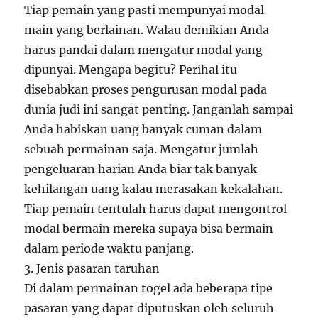
Tiap pemain yang pasti mempunyai modal
main yang berlainan. Walau demikian Anda
harus pandai dalam mengatur modal yang
dipunyai. Mengapa begitu? Perihal itu
disebabkan proses pengurusan modal pada
dunia judi ini sangat penting. Janganlah sampai
Anda habiskan uang banyak cuman dalam
sebuah permainan saja. Mengatur jumlah
pengeluaran harian Anda biar tak banyak
kehilangan uang kalau merasakan kekalahan.
Tiap pemain tentulah harus dapat mengontrol
modal bermain mereka supaya bisa bermain
dalam periode waktu panjang.
3. Jenis pasaran taruhan
Di dalam permainan togel ada beberapa tipe
pasaran yang dapat diputuskan oleh seluruh