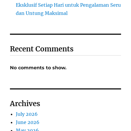
Eksklusif Setiap Hari untuk Pengalaman Seru
dan Untung Maksimal
Recent Comments
No comments to show.
Archives
July 2026
June 2026
May 2026