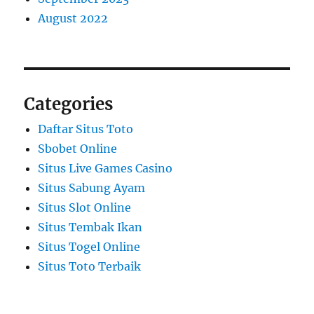
August 2022
Categories
Daftar Situs Toto
Sbobet Online
Situs Live Games Casino
Situs Sabung Ayam
Situs Slot Online
Situs Tembak Ikan
Situs Togel Online
Situs Toto Terbaik