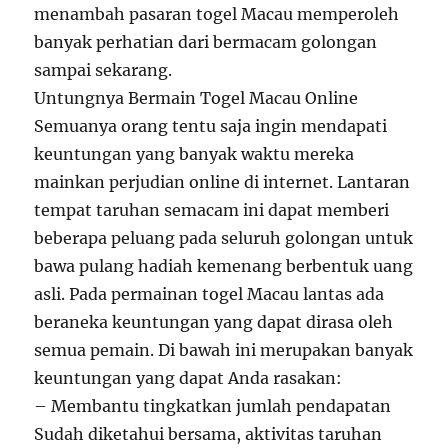
menambah pasaran togel Macau memperoleh
banyak perhatian dari bermacam golongan
sampai sekarang.
Untungnya Bermain Togel Macau Online
Semuanya orang tentu saja ingin mendapati
keuntungan yang banyak waktu mereka
mainkan perjudian online di internet. Lantaran
tempat taruhan semacam ini dapat memberi
beberapa peluang pada seluruh golongan untuk
bawa pulang hadiah kemenang berbentuk uang
asli. Pada permainan togel Macau lantas ada
beraneka keuntungan yang dapat dirasa oleh
semua pemain. Di bawah ini merupakan banyak
keuntungan yang dapat Anda rasakan:
– Membantu tingkatkan jumlah pendapatan
Sudah diketahui bersama, aktivitas taruhan