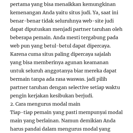
pertama yang bisa menaikkan kemungkinan
kemenangan Anda yaitu situs judi. Ya, saat ini
benar-benar tidak seluruhnya web-site judi
dapat diputuskan menjadi partner taruhan oleh
beberapa pemain. Anda mesti tergabung pada
web pun yang betul-betul dapat dipercaya.
Karena cuma situs paling dipercaya sajalah
yang bisa memberinya agunan keamanan
untuk seluruh anggotanya biar mereka dapat
bermain tanpa ada rasa waswas. jadi pilih
partner taruhan dengan selective setiap waktu
pengin kerjakan kesibukan berjudi.
2. Cara mengurus modal main
Tiap-tiap pemain yang pasti mempunyai modal
main yang berlainan. Namun demikian Anda
harus pandai dalam mengurus modal yang