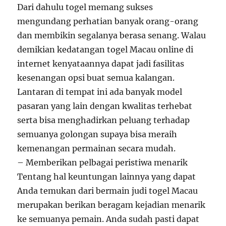
Dari dahulu togel memang sukses
mengundang perhatian banyak orang-orang
dan membikin segalanya berasa senang. Walau
demikian kedatangan togel Macau online di
internet kenyataannya dapat jadi fasilitas
kesenangan opsi buat semua kalangan.
Lantaran di tempat ini ada banyak model
pasaran yang lain dengan kwalitas terhebat
serta bisa menghadirkan peluang terhadap
semuanya golongan supaya bisa meraih
kemenangan permainan secara mudah.
– Memberikan pelbagai peristiwa menarik
Tentang hal keuntungan lainnya yang dapat
Anda temukan dari bermain judi togel Macau
merupakan berikan beragam kejadian menarik
ke semuanya pemain. Anda sudah pasti dapat