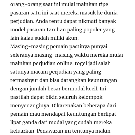
orang-orang saat ini mulai mainkan tipe
pasaran satu ini saat mereka masuk ke dunia
perjudian. Anda tentu dapat nikmati banyak
model pasaran taruhan paling populer yang
lain kalau sudah miliki akun.
Masing-masing pemain pastinya punyai
seleranya masing-masing waktu mereka mulai
mainkan perjudian online. togel jadi salah
satunya macam perjudian yang paling
termashyur dan bisa datangkan keuntungan
dengan jumlah besar bermodal kecil. Ini
pastilah dapat bikin seluruh kelompok
menyenanginya. Dikarenakan beberapa dari
pemain mau mendapat keuntungan berlipat-
lipat ganda dari modal yang sudah mereka
keluarkan. Penawaran ini tentunya makin