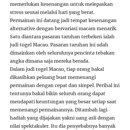
memerlukan kesenangan untuk melepaskan
stress seusai melalui hari yang berat.
Permainan ini datang jadi tempat kesenangan
alternative dengan bervariasi macam menarik.
Satu diantara pasaran taruhan terbeken ialah
judi togel Macau. Pasaran taruhan ini udah
dimainkan oleh seluruhnya pencinta tebakan
angka dimana saja mereka berada.
Dalam judi togel Macau, tiap orang bakal
dikasihkan peluang buat memenangi
permainan dengan cepat dan simpel. Perihal ini
tentunya bakal bikin seluruh orang dapat
mendapati keuntungan yang besar setiap saat
memenangi permainannya. Ditambah lagi
hadiah yang dijajakan yakni uang asli dengan
nilai spektakuler. Itu dia penyebabnya banyak