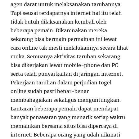
agen darat untuk melaksanakan taruhannya.
Tapi seusai terdapatnya internet hal itu telah
tidak butuh dilaksanakan kembali oleh
beberapa pemain. Dikarenakan mereka
sekarang bisa bermain permainan ini lewat
cara online tak mesti melalukannya secara lihat
muka. Semuanya aktivitas taruhan sekarang
bisa dikerjakan lewat mobile-phone dan PC
serta telah punyai kaitan di jaringan internet.
Pekerjaan taruhan dalam perjudian togel
online sudah pasti benar-benar
membahagiakan sekaligus menguntungkan.
Lantaran beberapa pemain dapat mendapat
banyak penawaran yang menarik setiap waktu
memainkan bersama situs bisa dipercaya di
internet. Beberapa orang yang udah nikmati