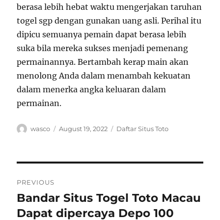
berasa lebih hebat waktu mengerjakan taruhan
togel sgp dengan gunakan uang asli. Perihal itu
dipicu semuanya pemain dapat berasa lebih
suka bila mereka sukses menjadi pemenang
permainannya. Bertambah kerap main akan
menolong Anda dalam menambah kekuatan
dalam menerka angka keluaran dalam
permainan.
Author
Posted
Categories
wasco
August 19, 2022
Daftar Situs Toto
on
Post
PREVIOUS
navigation
Bandar Situs Togel Toto Macau
Previous
post:
Dapat dipercaya Depo 100