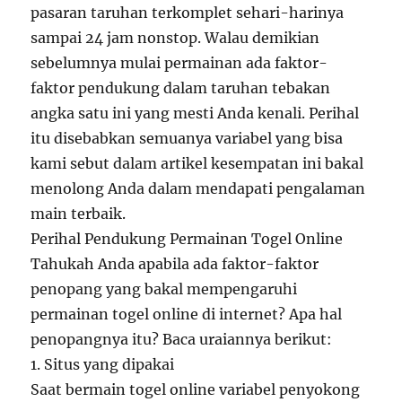
pasaran taruhan terkomplet sehari-harinya
sampai 24 jam nonstop. Walau demikian
sebelumnya mulai permainan ada faktor-
faktor pendukung dalam taruhan tebakan
angka satu ini yang mesti Anda kenali. Perihal
itu disebabkan semuanya variabel yang bisa
kami sebut dalam artikel kesempatan ini bakal
menolong Anda dalam mendapati pengalaman
main terbaik.
Perihal Pendukung Permainan Togel Online
Tahukah Anda apabila ada faktor-faktor
penopang yang bakal mempengaruhi
permainan togel online di internet? Apa hal
penopangnya itu? Baca uraiannya berikut:
1. Situs yang dipakai
Saat bermain togel online variabel penyokong