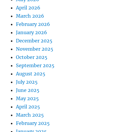
April 2026
March 2026
February 2026
January 2026
December 2025
November 2025
October 2025
September 2025
August 2025
July 2025
June 2025
May 2025
April 2025
March 2025
February 2025
January 2025