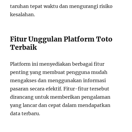
taruhan tepat waktu dan mengurangi risiko
kesalahan.
Fitur Unggulan Platform Toto
Terbaik
Platform ini menyediakan berbagai fitur
penting yang membuat pengguna mudah
mengakses dan menggunakan informasi
pasaran secara efektif. Fitur-fitur tersebut
dirancang untuk memberikan pengalaman
yang lancar dan cepat dalam mendapatkan
data terbaru.