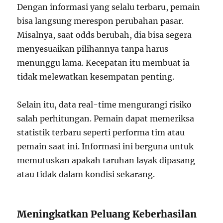
Dengan informasi yang selalu terbaru, pemain
bisa langsung merespon perubahan pasar.
Misalnya, saat odds berubah, dia bisa segera
menyesuaikan pilihannya tanpa harus
menunggu lama. Kecepatan itu membuat ia
tidak melewatkan kesempatan penting.
Selain itu, data real-time mengurangi risiko
salah perhitungan. Pemain dapat memeriksa
statistik terbaru seperti performa tim atau
pemain saat ini. Informasi ini berguna untuk
memutuskan apakah taruhan layak dipasang
atau tidak dalam kondisi sekarang.
Meningkatkan Peluang Keberhasilan