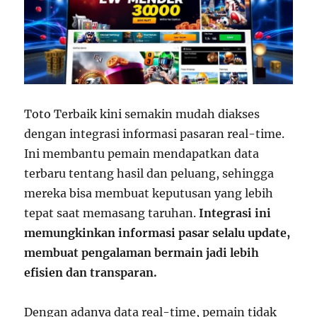
Toto Terbaik kini semakin mudah diakses
dengan integrasi informasi pasaran real-time.
Ini membantu pemain mendapatkan data
terbaru tentang hasil dan peluang, sehingga
mereka bisa membuat keputusan yang lebih
tepat saat memasang taruhan.
Integrasi ini
memungkinkan informasi pasar selalu update,
membuat pengalaman bermain jadi lebih
efisien dan transparan.
Dengan adanya data real-time, pemain tidak