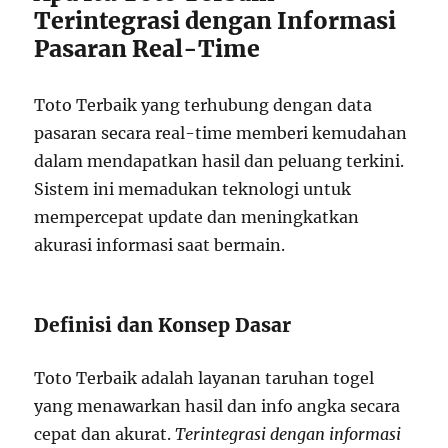
Terintegrasi dengan Informasi
Pasaran Real-Time
Toto Terbaik yang terhubung dengan data
pasaran secara real-time memberi kemudahan
dalam mendapatkan hasil dan peluang terkini.
Sistem ini memadukan teknologi untuk
mempercepat update dan meningkatkan
akurasi informasi saat bermain.
Definisi dan Konsep Dasar
Toto Terbaik adalah layanan taruhan togel
yang menawarkan hasil dan info angka secara
cepat dan akurat.
Terintegrasi dengan informasi