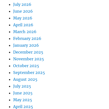
July 2026
June 2026
May 2026
April 2026
March 2026
February 2026
January 2026
December 2025
November 2025
October 2025
September 2025
August 2025
July 2025
June 2025
May 2025
April 2025