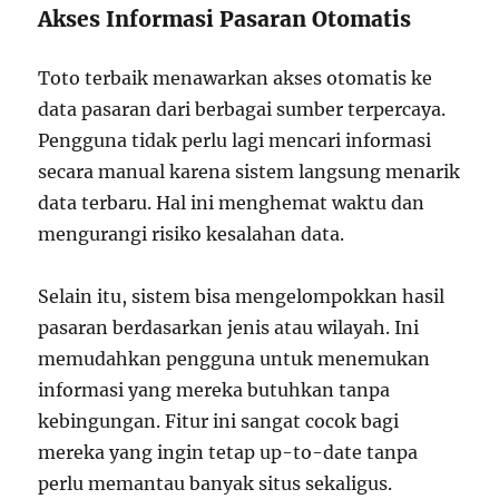
Akses Informasi Pasaran Otomatis
Toto terbaik menawarkan akses otomatis ke
data pasaran dari berbagai sumber terpercaya.
Pengguna tidak perlu lagi mencari informasi
secara manual karena sistem langsung menarik
data terbaru. Hal ini menghemat waktu dan
mengurangi risiko kesalahan data.
Selain itu, sistem bisa mengelompokkan hasil
pasaran berdasarkan jenis atau wilayah. Ini
memudahkan pengguna untuk menemukan
informasi yang mereka butuhkan tanpa
kebingungan. Fitur ini sangat cocok bagi
mereka yang ingin tetap up-to-date tanpa
perlu memantau banyak situs sekaligus.