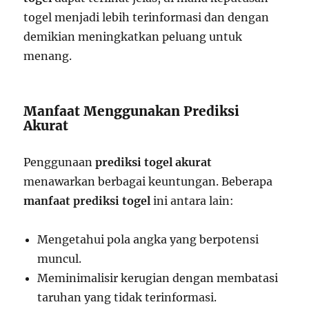
togel menjadi lebih terinformasi dan dengan
demikian meningkatkan peluang untuk
menang.
Manfaat Menggunakan Prediksi
Akurat
Penggunaan
prediksi togel akurat
menawarkan berbagai keuntungan. Beberapa
manfaat prediksi togel
ini antara lain:
Mengetahui pola angka yang berpotensi
muncul.
Meminimalisir kerugian dengan membatasi
taruhan yang tidak terinformasi.