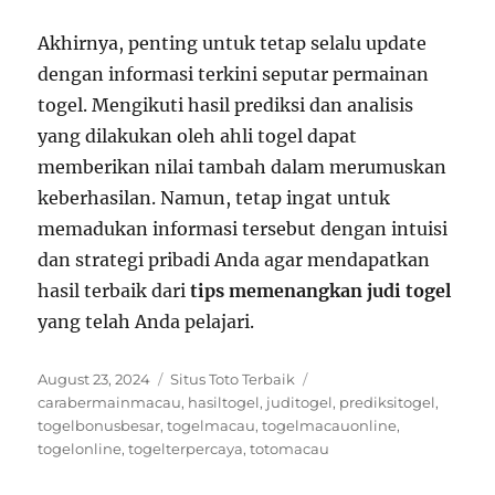
Akhirnya, penting untuk tetap selalu update
dengan informasi terkini seputar permainan
togel. Mengikuti hasil prediksi dan analisis
yang dilakukan oleh ahli togel dapat
memberikan nilai tambah dalam merumuskan
keberhasilan. Namun, tetap ingat untuk
memadukan informasi tersebut dengan intuisi
dan strategi pribadi Anda agar mendapatkan
hasil terbaik dari
tips memenangkan judi togel
yang telah Anda pelajari.
Posted
Categories
Tags
August 23, 2024
Situs Toto Terbaik
on
carabermainmacau
,
hasiltogel
,
juditogel
,
prediksitogel
,
togelbonusbesar
,
togelmacau
,
togelmacauonline
,
togelonline
,
togelterpercaya
,
totomacau