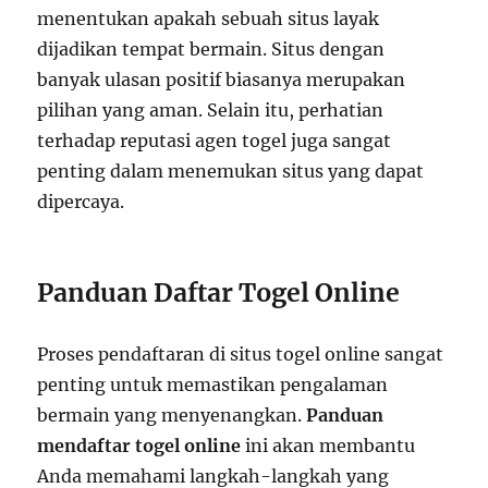
menentukan apakah sebuah situs layak
dijadikan tempat bermain. Situs dengan
banyak ulasan positif biasanya merupakan
pilihan yang aman. Selain itu, perhatian
terhadap reputasi agen togel juga sangat
penting dalam menemukan situs yang dapat
dipercaya.
Panduan Daftar Togel Online
Proses pendaftaran di situs togel online sangat
penting untuk memastikan pengalaman
bermain yang menyenangkan.
Panduan
mendaftar togel online
ini akan membantu
Anda memahami langkah-langkah yang