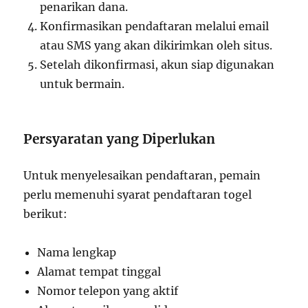
penarikan dana.
Konfirmasikan pendaftaran melalui email
atau SMS yang akan dikirimkan oleh situs.
Setelah dikonfirmasi, akun siap digunakan
untuk bermain.
Persyaratan yang Diperlukan
Untuk menyelesaikan pendaftaran, pemain
perlu memenuhi syarat pendaftaran togel
berikut:
Nama lengkap
Alamat tempat tinggal
Nomor telepon yang aktif