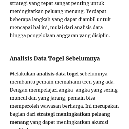
strategi yang tepat sangat penting untuk
meningkatkan peluang menang. Terdapat
beberapa langkah yang dapat diambil untuk
mencapai hal ini, mulai dari analisis data
hingga pengelolaan anggaran yang disiplin.
Analisis Data Togel Sebelumnya
Melakukan
analisis data togel
sebelumnya
membantu pemain memahami tren yang ada.
Dengan mempelajari angka-angka yang sering
muncul dan yang jarang, pemain bisa
memperoleh wawasan berharga. Ini merupakan
bagian dari
strategi meningkatkan peluang
menang
yang dapat meningkatkan akurasi