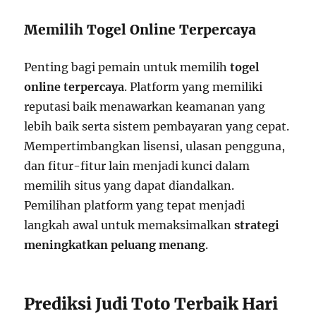
Memilih Togel Online Terpercaya
Penting bagi pemain untuk memilih
togel
online terpercaya
. Platform yang memiliki
reputasi baik menawarkan keamanan yang
lebih baik serta sistem pembayaran yang cepat.
Mempertimbangkan lisensi, ulasan pengguna,
dan fitur-fitur lain menjadi kunci dalam
memilih situs yang dapat diandalkan.
Pemilihan platform yang tepat menjadi
langkah awal untuk memaksimalkan
strategi
meningkatkan peluang menang
.
Prediksi Judi Toto Terbaik Hari