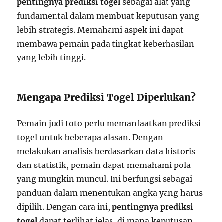
pentingnya prediksi togel
sebagai alat yang
fundamental dalam membuat keputusan yang
lebih strategis. Memahami aspek ini dapat
membawa pemain pada tingkat keberhasilan
yang lebih tinggi.
Mengapa Prediksi Togel Diperlukan?
Pemain judi toto perlu memanfaatkan prediksi
togel untuk beberapa alasan. Dengan
melakukan analisis berdasarkan data historis
dan statistik, pemain dapat memahami pola
yang mungkin muncul. Ini berfungsi sebagai
panduan dalam menentukan angka yang harus
dipilih. Dengan cara ini,
pentingnya prediksi
togel
dapat terlihat jelas, di mana keputusan