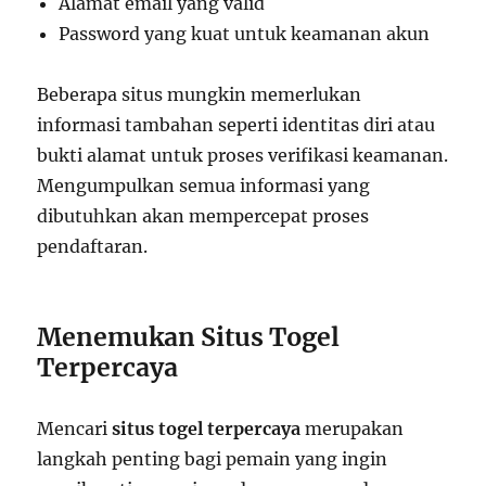
Alamat email yang valid
Password yang kuat untuk keamanan akun
Beberapa situs mungkin memerlukan
informasi tambahan seperti identitas diri atau
bukti alamat untuk proses verifikasi keamanan.
Mengumpulkan semua informasi yang
dibutuhkan akan mempercepat proses
pendaftaran.
Menemukan Situs Togel
Terpercaya
Mencari
situs togel terpercaya
merupakan
langkah penting bagi pemain yang ingin