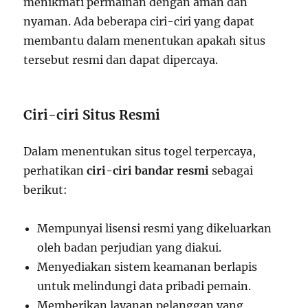
menikmati permainan dengan aman dan
nyaman. Ada beberapa ciri-ciri yang dapat
membantu dalam menentukan apakah situs
tersebut resmi dan dapat dipercaya.
Ciri-ciri Situs Resmi
Dalam menentukan situs togel terpercaya,
perhatikan
ciri-ciri bandar resmi
sebagai
berikut:
Mempunyai lisensi resmi yang dikeluarkan
oleh badan perjudian yang diakui.
Menyediakan sistem keamanan berlapis
untuk melindungi data pribadi pemain.
Memberikan layanan pelanggan yang