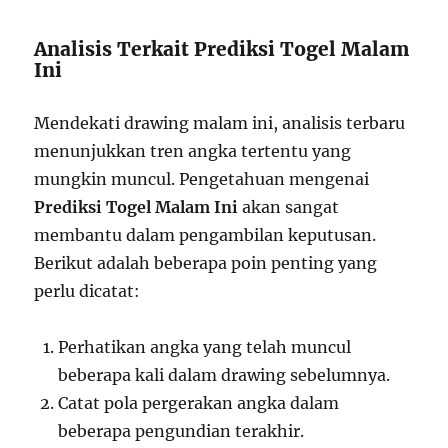
Analisis Terkait Prediksi Togel Malam
Ini
Mendekati drawing malam ini, analisis terbaru
menunjukkan tren angka tertentu yang
mungkin muncul. Pengetahuan mengenai
Prediksi Togel Malam Ini
akan sangat
membantu dalam pengambilan keputusan.
Berikut adalah beberapa poin penting yang
perlu dicatat:
Perhatikan angka yang telah muncul
beberapa kali dalam drawing sebelumnya.
Catat pola pergerakan angka dalam
beberapa pengundian terakhir.