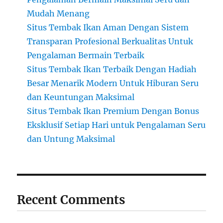
Mudah Menang
Situs Tembak Ikan Aman Dengan Sistem
Transparan Profesional Berkualitas Untuk
Pengalaman Bermain Terbaik
Situs Tembak Ikan Terbaik Dengan Hadiah
Besar Menarik Modern Untuk Hiburan Seru
dan Keuntungan Maksimal
Situs Tembak Ikan Premium Dengan Bonus
Eksklusif Setiap Hari untuk Pengalaman Seru
dan Untung Maksimal
Recent Comments