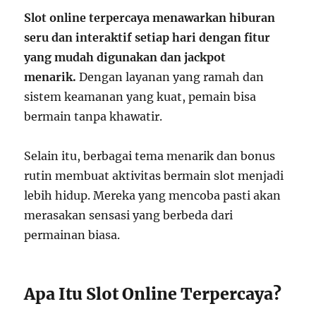
Slot online terpercaya menawarkan hiburan
seru dan interaktif setiap hari dengan fitur
yang mudah digunakan dan jackpot
menarik.
Dengan layanan yang ramah dan
sistem keamanan yang kuat, pemain bisa
bermain tanpa khawatir.
Selain itu, berbagai tema menarik dan bonus
rutin membuat aktivitas bermain slot menjadi
lebih hidup. Mereka yang mencoba pasti akan
merasakan sensasi yang berbeda dari
permainan biasa.
Apa Itu Slot Online Terpercaya?