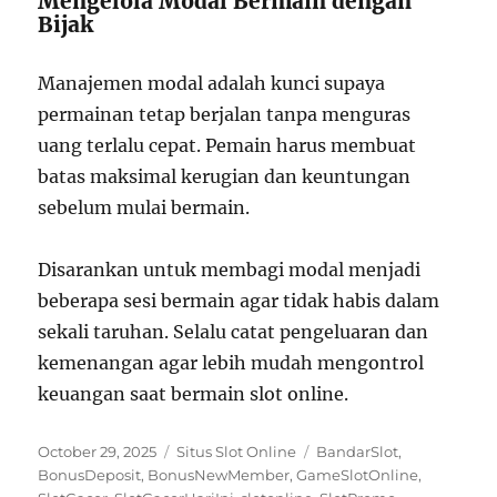
Mengelola Modal Bermain dengan
Bijak
Manajemen modal adalah kunci supaya
permainan tetap berjalan tanpa menguras
uang terlalu cepat. Pemain harus membuat
batas maksimal kerugian dan keuntungan
sebelum mulai bermain.
Disarankan untuk membagi modal menjadi
beberapa sesi bermain agar tidak habis dalam
sekali taruhan. Selalu catat pengeluaran dan
kemenangan agar lebih mudah mengontrol
keuangan saat bermain slot online.
Posted
Categories
Tags
October 29, 2025
Situs Slot Online
BandarSlot
,
on
BonusDeposit
,
BonusNewMember
,
GameSlotOnline
,