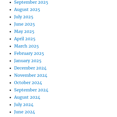
September 2025
August 2025
July 2025
June 2025
May 2025
April 2025
March 2025
February 2025
January 2025
December 2024
November 2024
October 2024
September 2024
August 2024
July 2024
June 2024