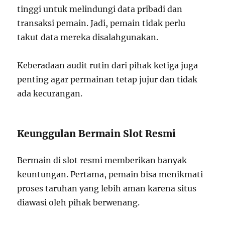
tinggi untuk melindungi data pribadi dan
transaksi pemain. Jadi, pemain tidak perlu
takut data mereka disalahgunakan.
Keberadaan audit rutin dari pihak ketiga juga
penting agar permainan tetap jujur dan tidak
ada kecurangan.
Keunggulan Bermain Slot Resmi
Bermain di slot resmi memberikan banyak
keuntungan. Pertama, pemain bisa menikmati
proses taruhan yang lebih aman karena situs
diawasi oleh pihak berwenang.