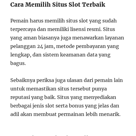
Cara Memilih Situs Slot Terbaik
Pemain harus memilih situs slot yang sudah
terpercaya dan memiliki lisensi resmi. Situs
yang aman biasanya juga menawarkan layanan
pelanggan 24 jam, metode pembayaran yang
lengkap, dan sistem keamanan data yang
bagus.
Sebaiknya periksa juga ulasan dari pemain lain
untuk memastikan situs tersebut punya
reputasi yang baik. Situs yang menyediakan
berbagai jenis slot serta bonus yang jelas dan
adil akan membuat permainan lebih menarik.