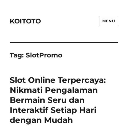
KOITOTO
MENU
Tag:
SlotPromo
Slot Online Terpercaya:
Nikmati Pengalaman
Bermain Seru dan
Interaktif Setiap Hari
dengan Mudah