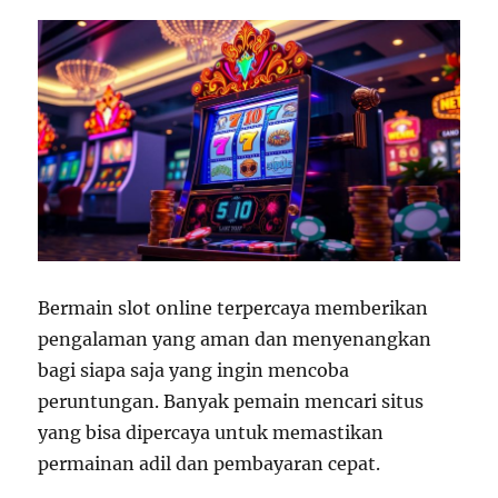
Bermain slot online terpercaya memberikan
pengalaman yang aman dan menyenangkan
bagi siapa saja yang ingin mencoba
peruntungan. Banyak pemain mencari situs
yang bisa dipercaya untuk memastikan
permainan adil dan pembayaran cepat.