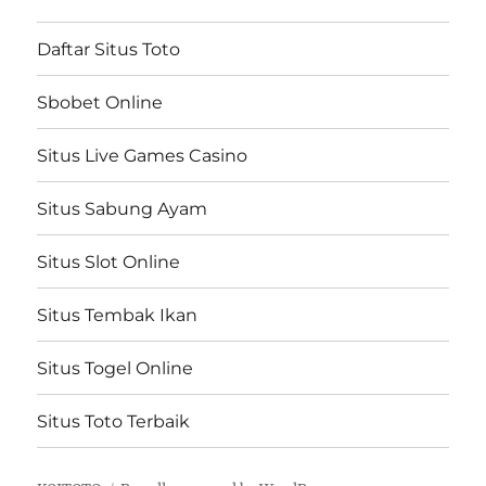
Daftar Situs Toto
Sbobet Online
Situs Live Games Casino
Situs Sabung Ayam
Situs Slot Online
Situs Tembak Ikan
Situs Togel Online
Situs Toto Terbaik