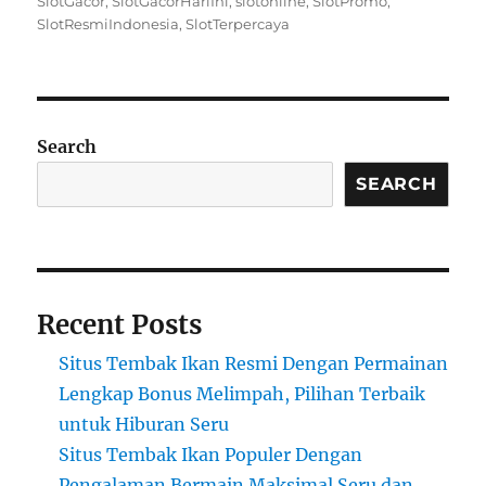
SlotGacor
,
SlotGacorHariIni
,
slotonline
,
SlotPromo
,
SlotResmiIndonesia
,
SlotTerpercaya
Search
SEARCH
Recent Posts
Situs Tembak Ikan Resmi Dengan Permainan
Lengkap Bonus Melimpah, Pilihan Terbaik
untuk Hiburan Seru
Situs Tembak Ikan Populer Dengan
Pengalaman Bermain Maksimal Seru dan