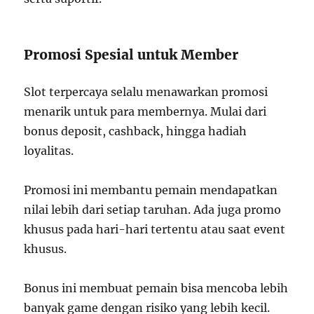
Promosi Spesial untuk Member
Slot terpercaya selalu menawarkan promosi
menarik untuk para membernya. Mulai dari
bonus deposit, cashback, hingga hadiah
loyalitas.
Promosi ini membantu pemain mendapatkan
nilai lebih dari setiap taruhan. Ada juga promo
khusus pada hari-hari tertentu atau saat event
khusus.
Bonus ini membuat pemain bisa mencoba lebih
banyak game dengan risiko yang lebih kecil.