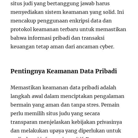
situs judi yang bertanggung jawab harus
menyediakan sistem keamanan yang solid. Ini
mencakup penggunaan enkripsi data dan
protokol keamanan terbaru untuk memastikan
bahwa informasi pribadi dan transaksi
keuangan tetap aman dari ancaman cyber.
Pentingnya Keamanan Data Pribadi
Memastikan keamanan data pribadi adalah
langkah awal dalam menciptakan pengalaman
bermain yang aman dan tanpa stres. Pemain
perlu memilih situs judu yang secara
transparan menjelaskan kebijakan privasinya
dan melakukan upaya yang diperlukan untuk