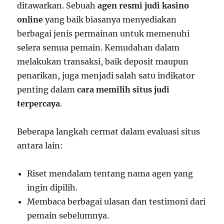
ditawarkan. Sebuah
agen resmi judi kasino
online
yang baik biasanya menyediakan
berbagai jenis permainan untuk memenuhi
selera semua pemain. Kemudahan dalam
melakukan transaksi, baik deposit maupun
penarikan, juga menjadi salah satu indikator
penting dalam
cara memilih situs judi
terpercaya
.
Beberapa langkah cermat dalam evaluasi situs
antara lain:
Riset mendalam tentang nama agen yang
ingin dipilih.
Membaca berbagai ulasan dan testimoni dari
pemain sebelumnya.