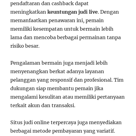
pendaftaran dan cashback dapat
meningkatkan
keuntungan judi live
. Dengan
memanfaatkan penawaran ini, pemain
memiliki kesempatan untuk bermain lebih
lama dan mencoba berbagai permainan tanpa
risiko besar.
Pengalaman bermain juga menjadi lebih
menyenangkan berkat adanya layanan
pelanggan yang responsif dan profesional. Tim
dukungan siap membantu pemain jika
mengalami kesulitan atau memiliki pertanyaan
terkait akun dan transaksi.
Situs judi online terpercaya juga menyediakan
berbagai metode pembayaran yang variatif.