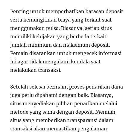
Penting untuk memperhatikan batasan deposit
serta kemungkinan biaya yang terkait saat
menggunakan pulsa. Biasanya, setiap situs
memiliki kebijakan yang berbeda terkait
jumlah minimum dan maksimum deposit.
Pemain disarankan untuk mengecek informasi
ini agar tidak mengalami kendala saat
melakukan transaksi.
Setelah selesai bermain, proses penarikan dana
juga perlu dipahami dengan baik. Biasanya,
situs menyediakan pilihan penarikan melalui
metode yang sama dengan deposit. Memilih
situs yang memberikan transparansi dalam
transaksi akan memastikan pengalaman