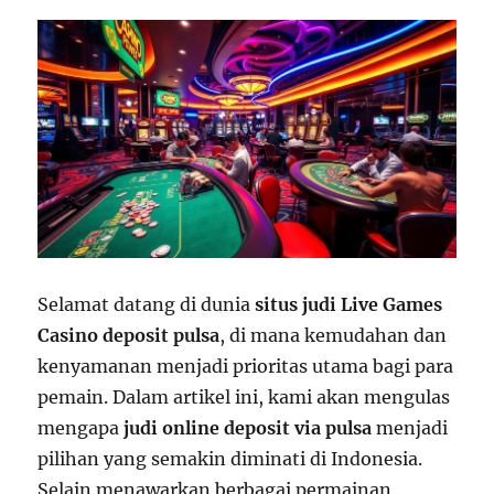
Selamat datang di dunia
situs judi Live Games
Casino deposit pulsa
, di mana kemudahan dan
kenyamanan menjadi prioritas utama bagi para
pemain. Dalam artikel ini, kami akan mengulas
mengapa
judi online deposit via pulsa
menjadi
pilihan yang semakin diminati di Indonesia.
Selain menawarkan berbagai permainan