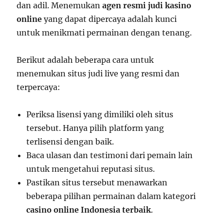
dan adil. Menemukan
agen resmi judi kasino
online
yang dapat dipercaya adalah kunci
untuk menikmati permainan dengan tenang.
Berikut adalah beberapa cara untuk
menemukan situs judi live yang resmi dan
terpercaya:
Periksa lisensi yang dimiliki oleh situs
tersebut. Hanya pilih platform yang
terlisensi dengan baik.
Baca ulasan dan testimoni dari pemain lain
untuk mengetahui reputasi situs.
Pastikan situs tersebut menawarkan
beberapa pilihan permainan dalam kategori
casino online Indonesia terbaik
.