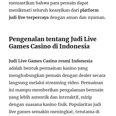
memastikan bahwa para pemain dapat
menikmati seluruh keasyikan dari
platform
judi live terpercaya
dengan aman dan nyaman.
Pengenalan tentang Judi Live
Games Casino di Indonesia
Judi Live Games Casino resmi Indonesia
adalah bentuk permainan kasino yang
menghubungkan pemain dengan dealer secara
langsung melalui streaming video. Permainan
ini mampu memberikan pengalaman bermain
yang lebih autentik dan interaktif, mirip
dengan suasana kasino fisik. Popularitas judi
live games semakin meningkat, terutama di