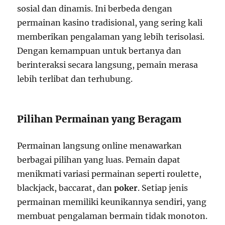
sosial dan dinamis. Ini berbeda dengan
permainan kasino tradisional, yang sering kali
memberikan pengalaman yang lebih terisolasi.
Dengan kemampuan untuk bertanya dan
berinteraksi secara langsung, pemain merasa
lebih terlibat dan terhubung.
Pilihan Permainan yang Beragam
Permainan langsung online menawarkan
berbagai pilihan yang luas. Pemain dapat
menikmati variasi permainan seperti roulette,
blackjack, baccarat, dan
poker
. Setiap jenis
permainan memiliki keunikannya sendiri, yang
membuat pengalaman bermain tidak monoton.