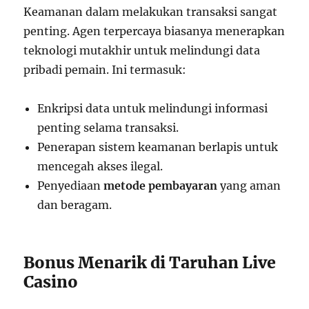
Keamanan dalam melakukan transaksi sangat
penting. Agen terpercaya biasanya menerapkan
teknologi mutakhir untuk melindungi data
pribadi pemain. Ini termasuk:
Enkripsi data untuk melindungi informasi
penting selama transaksi.
Penerapan sistem keamanan berlapis untuk
mencegah akses ilegal.
Penyediaan
metode pembayaran
yang aman
dan beragam.
Bonus Menarik di Taruhan Live
Casino