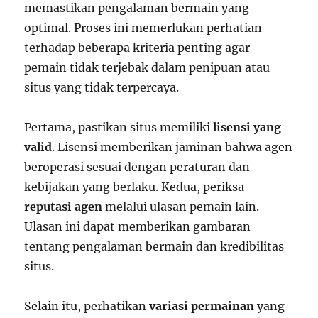
memastikan pengalaman bermain yang
optimal. Proses ini memerlukan perhatian
terhadap beberapa kriteria penting agar
pemain tidak terjebak dalam penipuan atau
situs yang tidak terpercaya.
Pertama, pastikan situs memiliki
lisensi yang
valid
. Lisensi memberikan jaminan bahwa agen
beroperasi sesuai dengan peraturan dan
kebijakan yang berlaku. Kedua, periksa
reputasi agen
melalui ulasan pemain lain.
Ulasan ini dapat memberikan gambaran
tentang pengalaman bermain dan kredibilitas
situs.
Selain itu, perhatikan
variasi permainan
yang