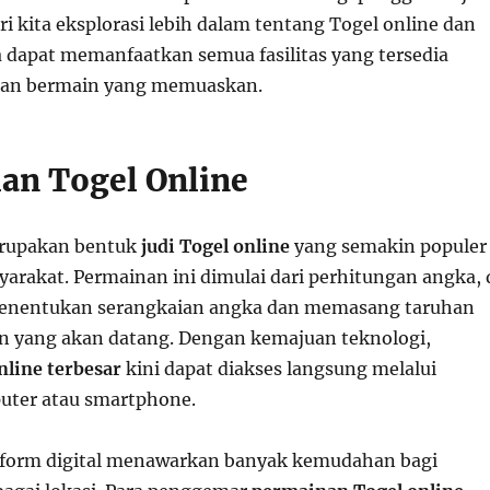
ri kita eksplorasi lebih dalam tentang Togel online dan
dapat memanfaatkan semua fasilitas yang tersedia
an bermain yang memuaskan.
an Togel Online
erupakan bentuk
judi Togel online
yang semakin populer
yarakat. Permainan ini dimulai dari perhitungan angka, 
nentukan serangkaian angka dan memasang taruhan
an yang akan datang. Dengan kemajuan teknologi,
nline terbesar
kini dapat diakses langsung melalui
uter atau smartphone.
tform digital menawarkan banyak kemudahan bagi