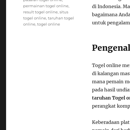
permainan togel online
,
di Indonesia. Ma
result togel online
,
situs
bagaimana Anda 
togel online
,
taruhan togel
untuk pengalam
online
,
togel online
Pengenal
Togel online m
di kalangan mas
mana pemain me
pada hasil undi
taruhan Togel o
perangkat komp
Keberadaan pla