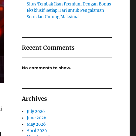
Situs Tembak Ikan Premium Dengan Bonus
Eksklusif Setiap Hari untuk Pengalaman
Seru dan Untung Maksimal
Recent Comments
No comments to show.
Archives
i
July 2026
June 2026
May 2026
April 2026
i