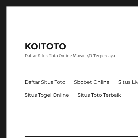
KOITOTO
Daftar Situs Toto Online Macau 4D Terpercaya
Daftar Situs Toto
Sbobet Online
Situs L
Situs Togel Online
Situs Toto Terbaik