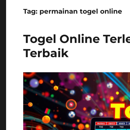
Tag:
permainan togel online
Togel Online Terl
Terbaik