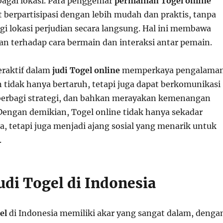
bagai lokasi. Para penggemar
permainan Togel online
 berpartisipasi dengan lebih mudah dan praktis, tanpa
i lokasi perjudian secara langsung. Hal ini membawa
an terhadap cara bermain dan interaksi antar pemain.
eraktif dalam
judi Togel online
memperkaya pengalama
 tidak hanya bertaruh, tetapi juga dapat berkomunikasi
 berbagi strategi, dan bahkan merayakan kemenangan
 Dengan demikian, Togel online tidak hanya sekadar
, tetapi juga menjadi ajang sosial yang menarik untuk
.
udi Togel di Indonesia
el
di Indonesia memiliki akar yang sangat dalam, denga