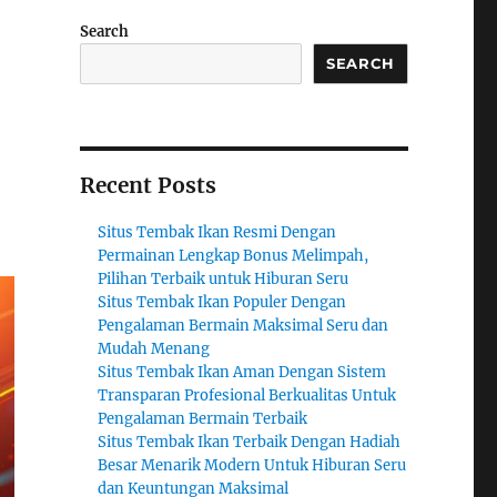
Search
SEARCH
Recent Posts
Situs Tembak Ikan Resmi Dengan
Permainan Lengkap Bonus Melimpah,
Pilihan Terbaik untuk Hiburan Seru
Situs Tembak Ikan Populer Dengan
Pengalaman Bermain Maksimal Seru dan
Mudah Menang
Situs Tembak Ikan Aman Dengan Sistem
Transparan Profesional Berkualitas Untuk
Pengalaman Bermain Terbaik
Situs Tembak Ikan Terbaik Dengan Hadiah
Besar Menarik Modern Untuk Hiburan Seru
dan Keuntungan Maksimal