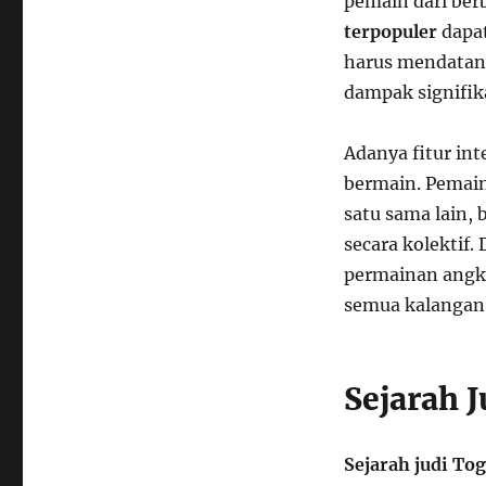
pemain dari ber
terpopuler
dapat
harus mendatang
dampak signifik
Adanya fitur int
bermain. Pemain
satu sama lain,
secara kolektif.
permainan angka
semua kalangan
Sejarah J
Sejarah judi Tog