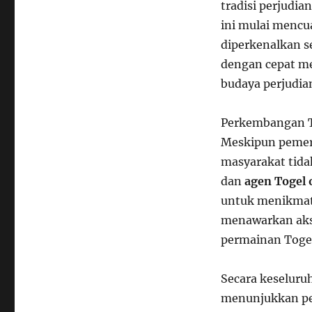
tradisi perjudia
ini mulai mencu
diperkenalkan s
dengan cepat me
budaya perjudian
Perkembangan To
Meskipun pemeri
masyarakat tida
dan
agen Togel 
untuk menikmati 
menawarkan aks
permainan Togel
Secara keseluru
menunjukkan per