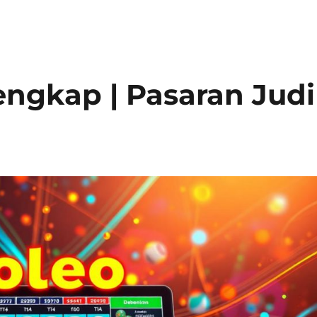
engkap | Pasaran Judi