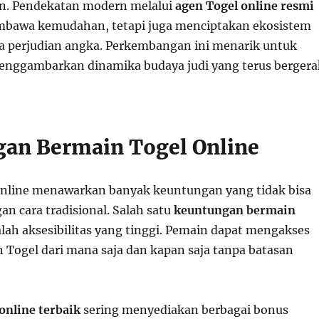
an. Pendekatan modern melalui
agen Togel online resmi
mbawa kemudahan, tetapi juga menciptakan ekosistem
a perjudian angka. Perkembangan ini menarik untuk
menggambarkan dinamika budaya judi yang terus bergera
an Bermain Togel Online
nline menawarkan banyak keuntungan yang tidak bisa
n cara tradisional. Salah satu
keuntungan bermain
lah aksesibilitas yang tinggi. Pemain dapat mengakses
n Togel dari mana saja dan kapan saja tanpa batasan
 online terbaik
sering menyediakan berbagai bonus