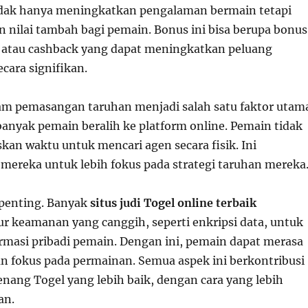
idak hanya meningkatkan pengalaman bermain tetapi
 nilai tambah bagi pemain. Bonus ini bisa berupa bonus
, atau cashback yang dapat meningkatkan peluang
cara signifikan.
alam pemasangan taruhan menjadi salah satu faktor utam
nyak pemain beralih ke platform online. Pemain tidak
kan waktu untuk mencari agen secara fisik. Ini
reka untuk lebih fokus pada strategi taruhan mereka
penting. Banyak
situs judi Togel online terbaik
r keamanan yang canggih, seperti enkripsi data, untuk
rmasi pribadi pemain. Dengan ini, pemain dapat merasa
n fokus pada permainan. Semua aspek ini berkontribusi
nang Togel yang lebih baik, dengan cara yang lebih
an.