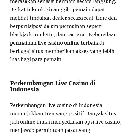
merasakan sensasi bermain secara langsung.
Berkat teknologi canggih, pemain dapat
melihat tindakan dealer secara real-time dan
berpartisipasi dalam permainan seperti
blackjack, roulette, dan baccarat. Keberadaan
permainan live casino online terbaik
di
berbagai situs memberikan akses yang lebih
luas bagi para pemain.
Perkembangan Live Casino di
Indonesia
Perkembangan live casino di Indonesia
menunjukkan tren yang positif. Banyak situs
judi online mulai menyediakan opsi live casino,
menjawab permintaan pasar yang