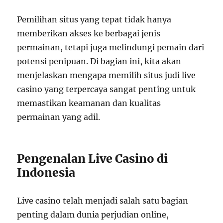
Pemilihan situs yang tepat tidak hanya
memberikan akses ke berbagai jenis
permainan, tetapi juga melindungi pemain dari
potensi penipuan. Di bagian ini, kita akan
menjelaskan mengapa memilih situs judi live
casino yang terpercaya sangat penting untuk
memastikan keamanan dan kualitas
permainan yang adil.
Pengenalan Live Casino di
Indonesia
Live casino telah menjadi salah satu bagian
penting dalam dunia perjudian online,