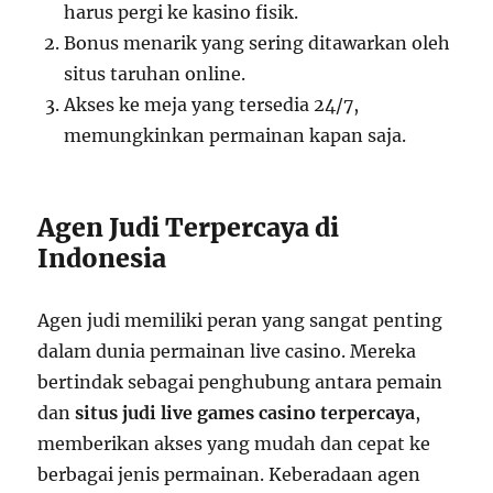
harus pergi ke kasino fisik.
Bonus menarik yang sering ditawarkan oleh
situs taruhan online.
Akses ke meja yang tersedia 24/7,
memungkinkan permainan kapan saja.
Agen Judi Terpercaya di
Indonesia
Agen judi memiliki peran yang sangat penting
dalam dunia permainan live casino. Mereka
bertindak sebagai penghubung antara pemain
dan
situs judi live games casino terpercaya
,
memberikan akses yang mudah dan cepat ke
berbagai jenis permainan. Keberadaan agen