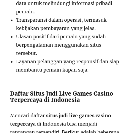
data untuk melindungi informasi pribadi
pemain.
Transparansi dalam operasi, termasuk
kebijakan pembayaran yang jelas.
Ulasan positif dari pemain yang sudah
berpengalaman menggunakan situs
tersebut.
Layanan pelanggan yang responsif dan siap
membantu pemain kapan saja.
Daftar Situs Judi Live Games Casino
Terpercaya di Indonesia
Mencari daftar
situs judi live games casino
terpercaya
di Indonesia bisa menjadi
tantangan tersendiri. Berikut adalah beberapa