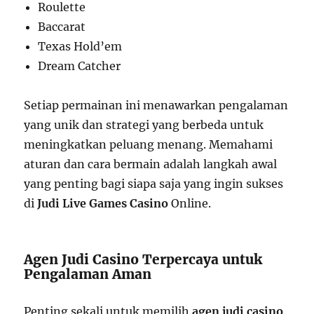
Roulette
Baccarat
Texas Hold’em
Dream Catcher
Setiap permainan ini menawarkan pengalaman
yang unik dan strategi yang berbeda untuk
meningkatkan peluang menang. Memahami
aturan dan cara bermain adalah langkah awal
yang penting bagi siapa saja yang ingin sukses
di
Judi Live Games Casino
Online.
Agen Judi Casino Terpercaya untuk
Pengalaman Aman
Penting sekali untuk memilih
agen judi casino