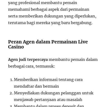
yang profesional membantu pemain
memahami berbagai aspek dari permainan
serta memberikan dukungan yang diperlukan,
terutama bagi mereka yang baru bergabung.
Peran Agen dalam Permainan Live
Casino
Agen judi terpercaya
membantu pemain dalam
berbagai cara, termasuk:
Memberikan informasi tentang cara
mendaftar dan bermain
Menyediakan dukungan pelanggan untuk
menjawab pertanyaan atau masalah
Membantu dalam proses deposit dan