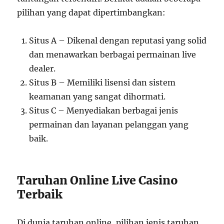
pilihan yang dapat dipertimbangkan:
Situs A – Dikenal dengan reputasi yang solid
dan menawarkan berbagai permainan live
dealer.
Situs B – Memiliki lisensi dan sistem
keamanan yang sangat dihormati.
Situs C – Menyediakan berbagai jenis
permainan dan layanan pelanggan yang
baik.
Taruhan Online Live Casino
Terbaik
Di dunia taruhan online, pilihan jenis taruhan