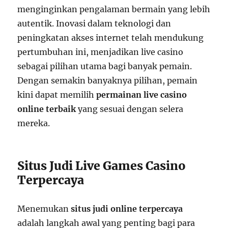
menginginkan pengalaman bermain yang lebih
autentik. Inovasi dalam teknologi dan
peningkatan akses internet telah mendukung
pertumbuhan ini, menjadikan live casino
sebagai pilihan utama bagi banyak pemain.
Dengan semakin banyaknya pilihan, pemain
kini dapat memilih
permainan live casino
online terbaik
yang sesuai dengan selera
mereka.
Situs Judi Live Games Casino
Terpercaya
Menemukan
situs judi online terpercaya
adalah langkah awal yang penting bagi para