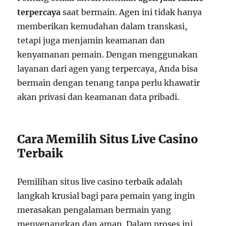
terpercaya
saat bermain. Agen ini tidak hanya
memberikan kemudahan dalam transkasi,
tetapi juga menjamin keamanan dan
kenyamanan pemain. Dengan menggunakan
layanan dari agen yang terpercaya, Anda bisa
bermain dengan tenang tanpa perlu khawatir
akan privasi dan keamanan data pribadi.
Cara Memilih Situs Live Casino
Terbaik
Pemilihan situs live casino terbaik adalah
langkah krusial bagi para pemain yang ingin
merasakan pengalaman bermain yang
menyenangkan dan aman. Dalam proses ini,