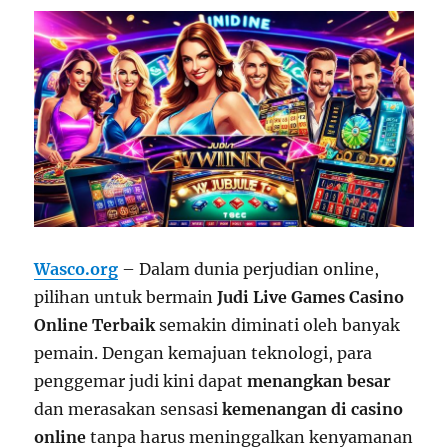
Wasco.org
– Dalam dunia perjudian online,
pilihan untuk bermain
Judi Live Games Casino
Online Terbaik
semakin diminati oleh banyak
pemain. Dengan kemajuan teknologi, para
penggemar judi kini dapat
menangkan besar
dan merasakan sensasi
kemenangan di casino
online
tanpa harus meninggalkan kenyamanan