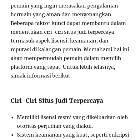
pemain yang ingin merasakan pengalaman
bermain yang aman dan menyenangkan.
Beberapa faktor kunci dapat membantu dalam
menentukan ciri-ciri situs judi terpercaya,
termasuk aspek lisensi, keamanan, dan
reputasi di kalangan pemain. Memahami hal ini
akan mempermudah pemain dalam memilih
platform yang tepat. Untuk lebih jelasnya,
simak informasi berikut.
Ciri-Ciri Situs Judi Terpercaya
Memiliki lisensi resmi yang dikeluarkan oleh
otoritas perjudian yang diakui.
Sistem keamanan yang kuat, seperti enkripsi