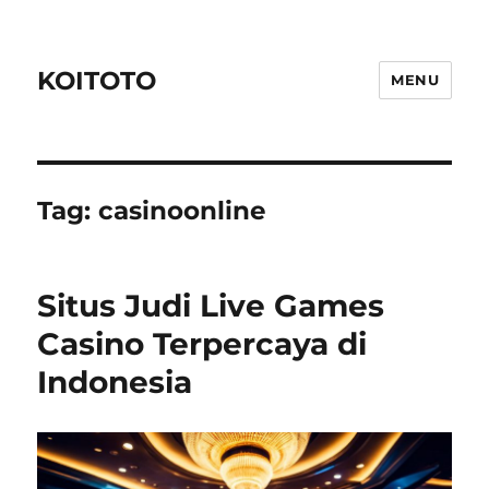
KOITOTO
MENU
Tag:
casinoonline
Situs Judi Live Games
Casino Terpercaya di
Indonesia