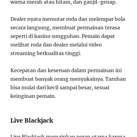
warna merah atau hitam, dan ganjil-genap.
Dealer nyata memutar roda dan melempar bola
secara langsung, membuat permainan terasa
seperti di kasino sungguhan. Pemain dapat
melihat roda dan dealer melalui video
streaming berkualitas tinggi.
Kecepatan dan keseruan dalam permainan ini
membuat banyak orang menyukainya. Taruhan
bisa mulai dari kecil sampai besar, sesuai
keinginan pemain.
Live Blackjack
Live Blackjack memainkan peran utama karena