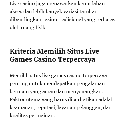
Live casino juga menawarkan kemudahan
akses dan lebih banyak variasi taruhan
dibandingkan casino tradisional yang terbatas
oleh ruang fisik.
Kriteria Memilih Situs Live
Games Casino Terpercaya
Memilih situs live games casino terpercaya
penting untuk mendapatkan pengalaman
bermain yang aman dan menyenangkan.
Faktor utama yang harus diperhatikan adalah
keamanan, reputasi, layanan pelanggan, dan
kualitas permainan.