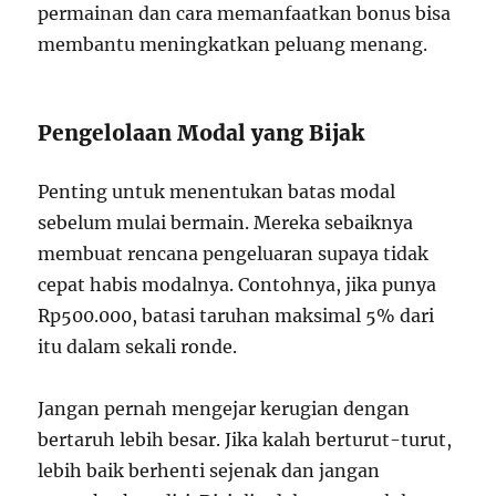
permainan dan cara memanfaatkan bonus bisa
membantu meningkatkan peluang menang.
Pengelolaan Modal yang Bijak
Penting untuk menentukan batas modal
sebelum mulai bermain. Mereka sebaiknya
membuat rencana pengeluaran supaya tidak
cepat habis modalnya. Contohnya, jika punya
Rp500.000, batasi taruhan maksimal 5% dari
itu dalam sekali ronde.
Jangan pernah mengejar kerugian dengan
bertaruh lebih besar. Jika kalah berturut-turut,
lebih baik berhenti sejenak dan jangan