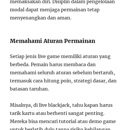
memaksakan diri. Disiplin dalam pengelolaan
modal dapat menjaga permainan tetap
menyenangkan dan aman.
Memahami Aturan Permainan
Setiap jenis live game memiliki aturan yang
berbeda. Pemain harus membaca dan
memahami seluruh aturan sebelum bertaruh,
termasuk cara hitung poin, strategi dasar, dan
batasan taruhan.
Misalnya, di live blackjack, tahu kapan harus
tarik kartu atau berhenti sangat penting.
Mereka bisa mencari tutorial atau demo game
untuk berlatih dulu tanpa risiko kehilangan