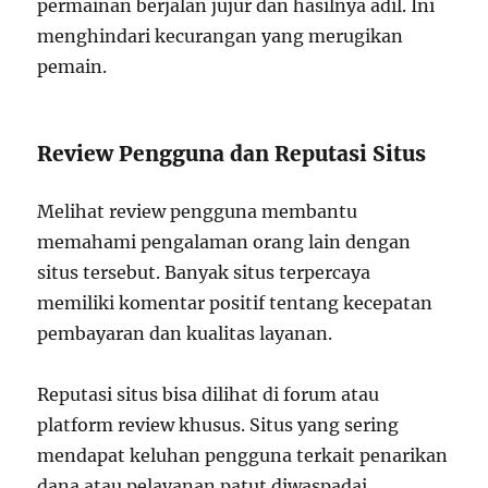
permainan berjalan jujur dan hasilnya adil. Ini
menghindari kecurangan yang merugikan
pemain.
Review Pengguna dan Reputasi Situs
Melihat review pengguna membantu
memahami pengalaman orang lain dengan
situs tersebut. Banyak situs terpercaya
memiliki komentar positif tentang kecepatan
pembayaran dan kualitas layanan.
Reputasi situs bisa dilihat di forum atau
platform review khusus. Situs yang sering
mendapat keluhan pengguna terkait penarikan
dana atau pelayanan patut diwaspadai.