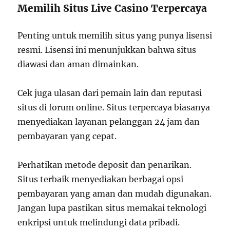
Memilih Situs Live Casino Terpercaya
Penting untuk memilih situs yang punya lisensi
resmi. Lisensi ini menunjukkan bahwa situs
diawasi dan aman dimainkan.
Cek juga ulasan dari pemain lain dan reputasi
situs di forum online. Situs terpercaya biasanya
menyediakan layanan pelanggan 24 jam dan
pembayaran yang cepat.
Perhatikan metode deposit dan penarikan.
Situs terbaik menyediakan berbagai opsi
pembayaran yang aman dan mudah digunakan.
Jangan lupa pastikan situs memakai teknologi
enkripsi untuk melindungi data pribadi.