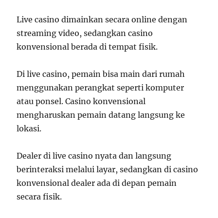
Live casino dimainkan secara online dengan
streaming video, sedangkan casino
konvensional berada di tempat fisik.
Di live casino, pemain bisa main dari rumah
menggunakan perangkat seperti komputer
atau ponsel. Casino konvensional
mengharuskan pemain datang langsung ke
lokasi.
Dealer di live casino nyata dan langsung
berinteraksi melalui layar, sedangkan di casino
konvensional dealer ada di depan pemain
secara fisik.