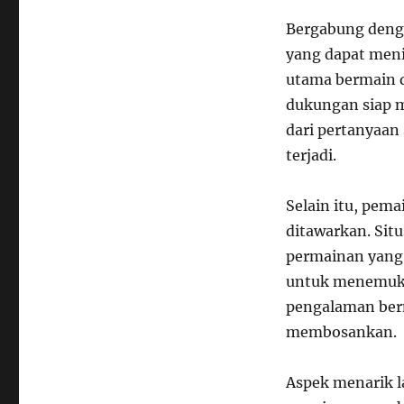
Bergabung deng
yang dapat men
utama bermain di
dukungan siap 
dari pertanyaan
terjadi.
Selain itu, pem
ditawarkan. Sit
permainan yang
untuk menemukan
pengalaman ber
membosankan.
Aspek menarik l