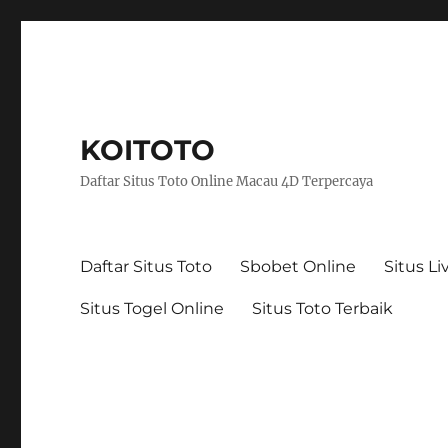
KOITOTO
Daftar Situs Toto Online Macau 4D Terpercaya
Daftar Situs Toto
Sbobet Online
Situs L
Situs Togel Online
Situs Toto Terbaik