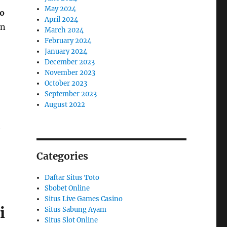
May 2024
to
April 2024
in
March 2024
February 2024
January 2024
December 2023
November 2023
October 2023
September 2023
August 2022
a
Categories
Daftar Situs Toto
Sbobet Online
Situs Live Games Casino
i
Situs Sabung Ayam
Situs Slot Online