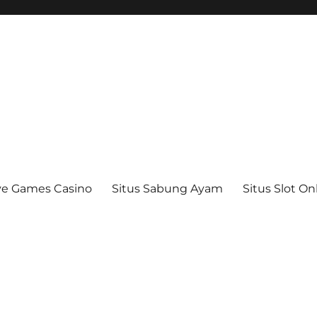
ive Games Casino
Situs Sabung Ayam
Situs Slot On