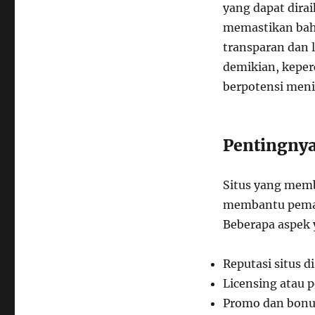
yang dapat dirai
memastikan bah
transparan dan 
demikian, keper
berpotensi men
Pentingnya
Situs yang memb
membantu pemai
Beberapa aspek y
Reputasi situs d
Licensing atau p
Promo dan bonus