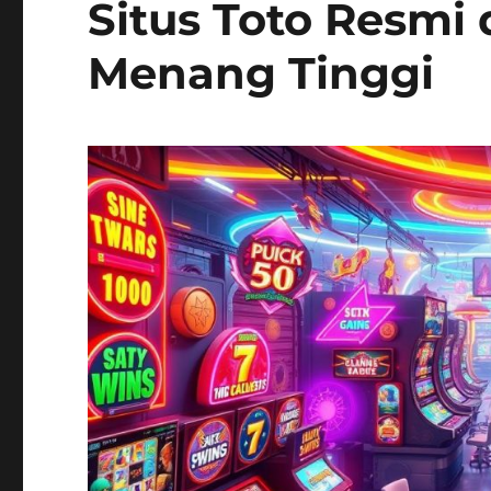
Situs Toto Resmi
Menang Tinggi