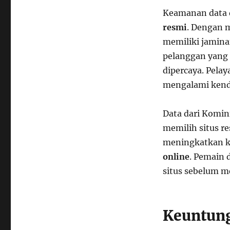
Keamanan data d
resmi
. Dengan 
memiliki jaminan
pelanggan yang 
dipercaya. Pela
mengalami kenda
Data dari Komi
memilih situs re
meningkatkan k
online
. Pemain 
situs sebelum m
Keuntung