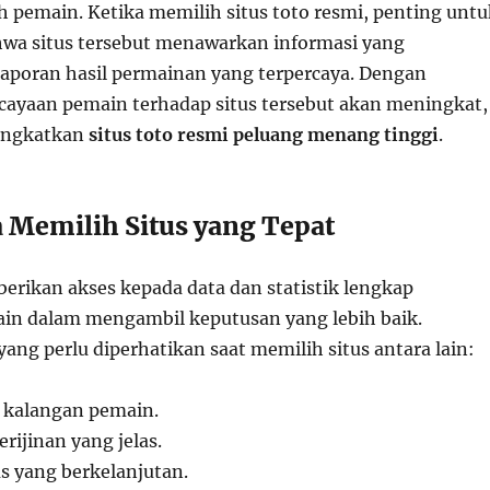
h pemain. Ketika memilih situs toto resmi, penting untu
wa situs tersebut menawarkan informasi yang
laporan hasil permainan yang terpercaya. Dengan
cayaan pemain terhadap situs tersebut akan meningkat,
ingkatkan
situs toto resmi peluang menang tinggi
.
 Memilih Situs yang Tepat
erikan akses kepada data dan statistik lengkap
n dalam mengambil keputusan yang lebih baik.
ang perlu diperhatikan saat memilih situs antara lain:
i kalangan pemain.
erijinan yang jelas.
 yang berkelanjutan.