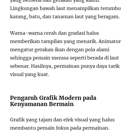
Lingkungan bawah laut menampilkan terumbu
karang, batu, dan tanaman laut yang beragam.
Warna-warna cerah dan gradasi halus
memberikan tampilan yang menarik. Animator
mengatur gerakan ikan dengan pola alami
sehingga pemain merasa seperti berada di laut
sebenar. Hasilnya, permainan punya daya tarik
visual yang kuat.
Pengaruh Grafik Modern pada
Kenyamanan Bermain
Grafik yang tajam dan efek visual yang halus
membantu pemain fokus pada permainan.