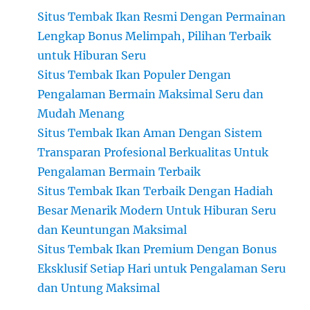
Situs Tembak Ikan Resmi Dengan Permainan
Lengkap Bonus Melimpah, Pilihan Terbaik
untuk Hiburan Seru
Situs Tembak Ikan Populer Dengan
Pengalaman Bermain Maksimal Seru dan
Mudah Menang
Situs Tembak Ikan Aman Dengan Sistem
Transparan Profesional Berkualitas Untuk
Pengalaman Bermain Terbaik
Situs Tembak Ikan Terbaik Dengan Hadiah
Besar Menarik Modern Untuk Hiburan Seru
dan Keuntungan Maksimal
Situs Tembak Ikan Premium Dengan Bonus
Eksklusif Setiap Hari untuk Pengalaman Seru
dan Untung Maksimal