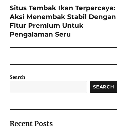
Situs Tembak Ikan Terpercaya:
Next
post:
Aksi Menembak Stabil Dengan
Fitur Premium Untuk
Pengalaman Seru
Search
SEARCH
Recent Posts