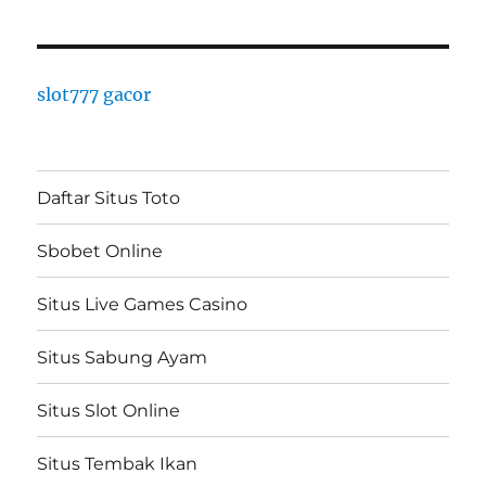
slot777 gacor
Daftar Situs Toto
Sbobet Online
Situs Live Games Casino
Situs Sabung Ayam
Situs Slot Online
Situs Tembak Ikan