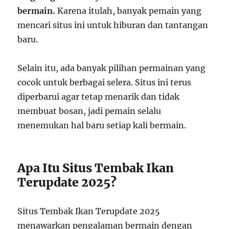
bermain.
Karena itulah, banyak pemain yang
mencari situs ini untuk hiburan dan tantangan
baru.
Selain itu, ada banyak pilihan permainan yang
cocok untuk berbagai selera. Situs ini terus
diperbarui agar tetap menarik dan tidak
membuat bosan, jadi pemain selalu
menemukan hal baru setiap kali bermain.
Apa Itu Situs Tembak Ikan
Terupdate 2025?
Situs Tembak Ikan Terupdate 2025
menawarkan pengalaman bermain dengan