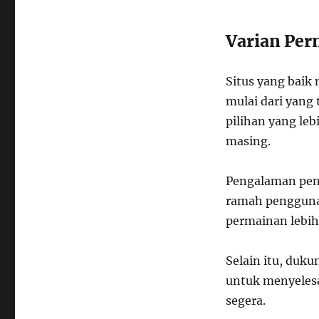
Varian Pe
Situs yang baik
mulai dari yang
pilihan yang leb
masing.
Pengalaman pen
ramah pengguna,
permainan lebi
Selain itu, duk
untuk menyeles
segera.