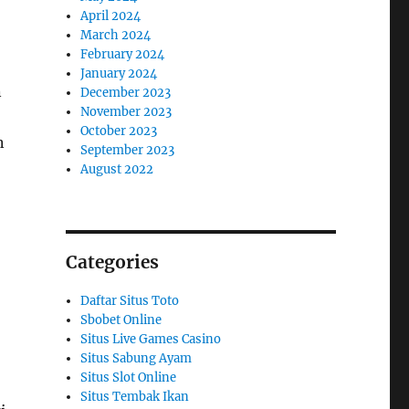
April 2024
March 2024
February 2024
January 2024
n
December 2023
November 2023
October 2023
n
September 2023
August 2022
Categories
Daftar Situs Toto
Sbobet Online
Situs Live Games Casino
Situs Sabung Ayam
Situs Slot Online
Situs Tembak Ikan