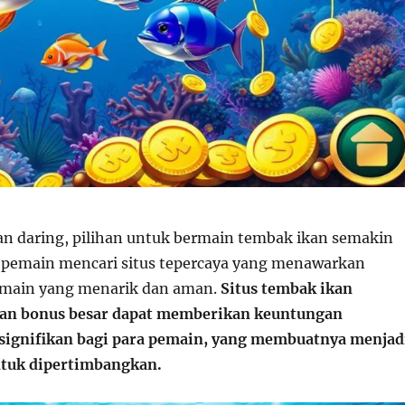
ian daring, pilihan untuk bermain tembak ikan semakin
 pemain mencari situs tepercaya yang menawarkan
main yang menarik dan aman.
Situs tembak ikan
gan bonus besar dapat memberikan keuntungan
signifikan bagi para pemain, yang membuatnya menjad
ntuk dipertimbangkan.