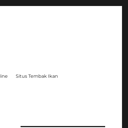
line
Situs Tembak Ikan