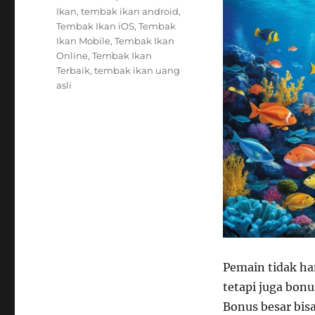
Ikan
,
tembak ikan android
,
Tembak Ikan iOS
,
Tembak
Ikan Mobile
,
Tembak Ikan
Online
,
Tembak Ikan
Terbaik
,
tembak ikan uang
asli
Pemain tidak ha
tetapi juga bon
Bonus besar bis