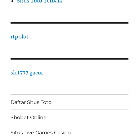
Situs Toto Terbaik
rtp slot
slot777 gacor
Daftar Situs Toto
Sbobet Online
Situs Live Games Casino