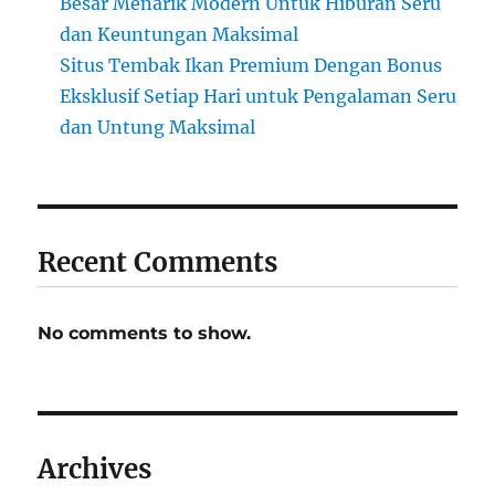
Besar Menarik Modern Untuk Hiburan Seru
dan Keuntungan Maksimal
Situs Tembak Ikan Premium Dengan Bonus
Eksklusif Setiap Hari untuk Pengalaman Seru
dan Untung Maksimal
Recent Comments
No comments to show.
Archives