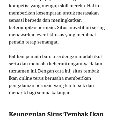
kompetisi yang menguji skill mereka. Hal ini
memberikan kesempatan untuk merasakan
sensasi berbeda dan meningkatkan
keterampilan bermain. Situs inovatif ini sering
menawarkan event khusus yang membuat
pemain tetap semangat.
Bahkan pemain baru bisa dengan mudah ikut
serta dan mencoba keberuntungannya dalam
turnamen ini. Dengan cara ini, situs tembak
ikan online terus berusaha memberikan
pengalaman bermain yang lebih baik dan
menarik bagi semua kalangan.
Keunggulan Situs Tembak Ikan