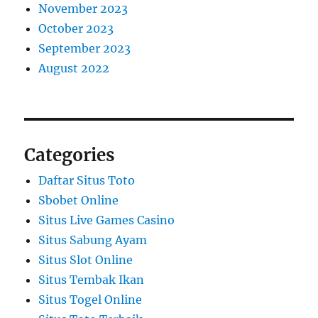
November 2023
October 2023
September 2023
August 2022
Categories
Daftar Situs Toto
Sbobet Online
Situs Live Games Casino
Situs Sabung Ayam
Situs Slot Online
Situs Tembak Ikan
Situs Togel Online