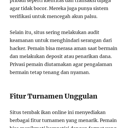
pribadi seperti identitas dan transaksi dijaga
agar tidak bocor. Mereka juga punya sistem
verifikasi untuk mencegah akun palsu.
Selain itu, situs sering melakukan audit
keamanan untuk menghindari serangan dari
hacker. Pemain bisa merasa aman saat bermain
dan melakukan deposit atau penarikan dana.
Privasi pemain diutamakan agar pengalaman
bermain tetap tenang dan nyaman.
Fitur Turnamen Unggulan
Situs tembak ikan online ini menyediakan
berbagai fitur turnamen yang menarik. Pemain