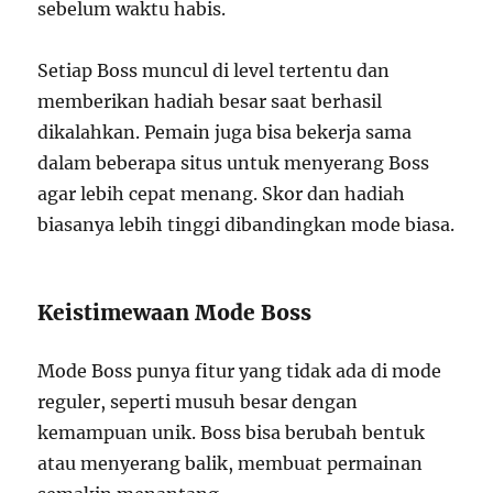
sebelum waktu habis.
Setiap Boss muncul di level tertentu dan
memberikan hadiah besar saat berhasil
dikalahkan. Pemain juga bisa bekerja sama
dalam beberapa situs untuk menyerang Boss
agar lebih cepat menang. Skor dan hadiah
biasanya lebih tinggi dibandingkan mode biasa.
Keistimewaan Mode Boss
Mode Boss punya fitur yang tidak ada di mode
reguler, seperti musuh besar dengan
kemampuan unik. Boss bisa berubah bentuk
atau menyerang balik, membuat permainan