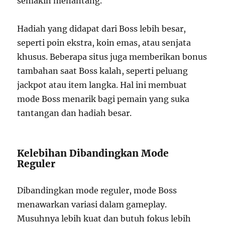
semakin menantang.
Hadiah yang didapat dari Boss lebih besar,
seperti poin ekstra, koin emas, atau senjata
khusus. Beberapa situs juga memberikan bonus
tambahan saat Boss kalah, seperti peluang
jackpot atau item langka. Hal ini membuat
mode Boss menarik bagi pemain yang suka
tantangan dan hadiah besar.
Kelebihan Dibandingkan Mode
Reguler
Dibandingkan mode reguler, mode Boss
menawarkan variasi dalam gameplay.
Musuhnya lebih kuat dan butuh fokus lebih