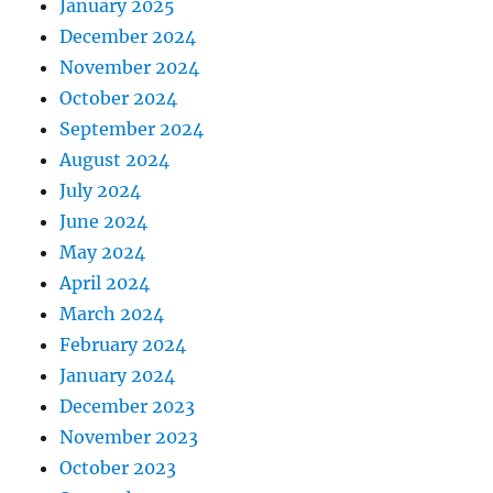
January 2025
December 2024
November 2024
October 2024
September 2024
August 2024
July 2024
June 2024
May 2024
April 2024
March 2024
February 2024
January 2024
December 2023
November 2023
October 2023