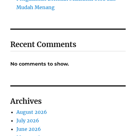
Mudah Menang
Recent Comments
No comments to show.
Archives
August 2026
July 2026
June 2026