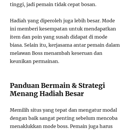
tinggi, jadi pemain tidak cepat bosan.
Hadiah yang diperoleh juga lebih besar. Mode
ini memberi kesempatan untuk mendapatkan
item dan poin yang susah didapat di mode
biasa. Selain itu, kerjasama antar pemain dalam
melawan Boss menambah keseruan dan
keunikan permainan.
Panduan Bermain & Strategi
Menang Hadiah Besar
Memilih situs yang tepat dan mengatur modal
dengan baik sangat penting sebelum mencoba
menaklukkan mode boss. Pemain juga harus