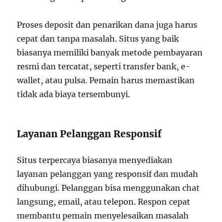
Proses deposit dan penarikan dana juga harus
cepat dan tanpa masalah. Situs yang baik
biasanya memiliki banyak metode pembayaran
resmi dan tercatat, seperti transfer bank, e-
wallet, atau pulsa. Pemain harus memastikan
tidak ada biaya tersembunyi.
Layanan Pelanggan Responsif
Situs terpercaya biasanya menyediakan
layanan pelanggan yang responsif dan mudah
dihubungi. Pelanggan bisa menggunakan chat
langsung, email, atau telepon. Respon cepat
membantu pemain menyelesaikan masalah