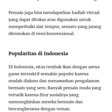
Pemain juga bisa mendapatkan hadiah virtual
yang dapat ditukar atau digunakan untuk
memperbaiki alat tempur, sesuatu yang jarang
ditemukan di versi konvensional.
Popularitas di Indonesia
Di Indonesia, situs tembak ikan dengan arena
game interaktif semakin populer karena
mudah diakses dan menawarkan pengalaman
bermain yang seru. Banyak pemain muda yang
tertarik karena fitur sosialnya yang
memungkinkan mereka bermain dan
bercengkerama dengan teman.