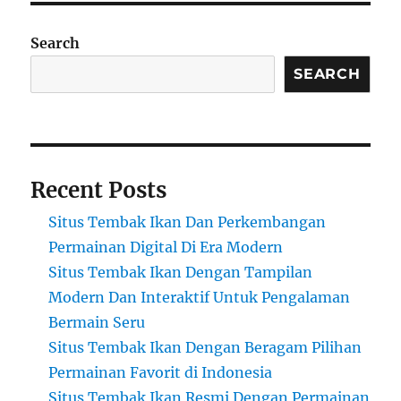
Search
SEARCH
Recent Posts
Situs Tembak Ikan Dan Perkembangan
Permainan Digital Di Era Modern
Situs Tembak Ikan Dengan Tampilan
Modern Dan Interaktif Untuk Pengalaman
Bermain Seru
Situs Tembak Ikan Dengan Beragam Pilihan
Permainan Favorit di Indonesia
Situs Tembak Ikan Resmi Dengan Permainan