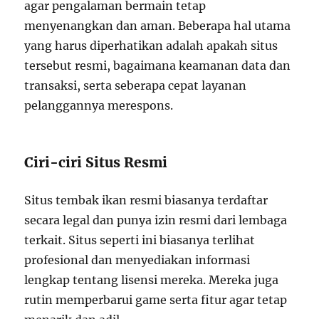
agar pengalaman bermain tetap
menyenangkan dan aman. Beberapa hal utama
yang harus diperhatikan adalah apakah situs
tersebut resmi, bagaimana keamanan data dan
transaksi, serta seberapa cepat layanan
pelanggannya merespons.
Ciri-ciri Situs Resmi
Situs tembak ikan resmi biasanya terdaftar
secara legal dan punya izin resmi dari lembaga
terkait. Situs seperti ini biasanya terlihat
profesional dan menyediakan informasi
lengkap tentang lisensi mereka. Mereka juga
rutin memperbarui game serta fitur agar tetap