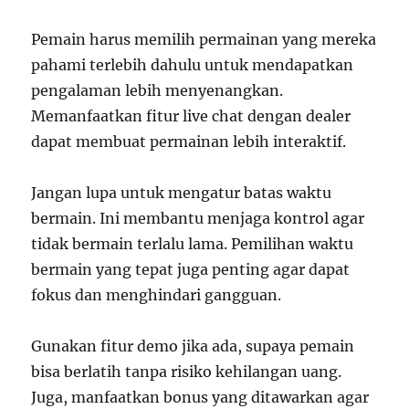
Pemain harus memilih permainan yang mereka
pahami terlebih dahulu untuk mendapatkan
pengalaman lebih menyenangkan.
Memanfaatkan fitur live chat dengan dealer
dapat membuat permainan lebih interaktif.
Jangan lupa untuk mengatur batas waktu
bermain. Ini membantu menjaga kontrol agar
tidak bermain terlalu lama. Pemilihan waktu
bermain yang tepat juga penting agar dapat
fokus dan menghindari gangguan.
Gunakan fitur demo jika ada, supaya pemain
bisa berlatih tanpa risiko kehilangan uang.
Juga, manfaatkan bonus yang ditawarkan agar