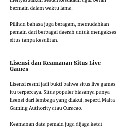
bermain dalam waktu lama.
Pilihan bahasa juga beragam, memudahkan
pemain dari berbagai daerah untuk mengakses
situs tanpa kesulitan.
Lisensi dan Keamanan Situs Live
Games
Lisensi resmi jadi bukti bahwa situs live games
itu terpercaya. Situs populer biasanya punya
lisensi dari lembaga yang diakui, seperti Malta
Gaming Authority atau Curacao.
Keamanan data pemain juga dijaga ketat