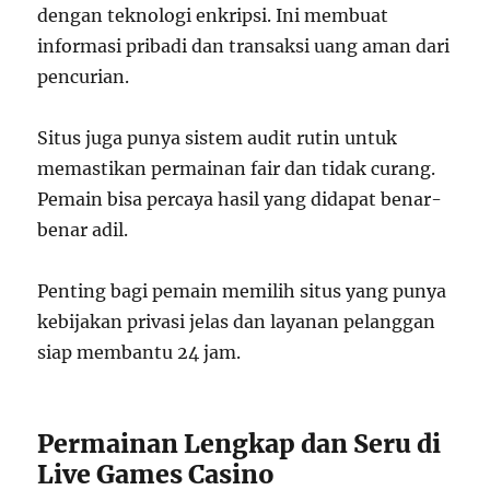
dengan teknologi enkripsi. Ini membuat
informasi pribadi dan transaksi uang aman dari
pencurian.
Situs juga punya sistem audit rutin untuk
memastikan permainan fair dan tidak curang.
Pemain bisa percaya hasil yang didapat benar-
benar adil.
Penting bagi pemain memilih situs yang punya
kebijakan privasi jelas dan layanan pelanggan
siap membantu 24 jam.
Permainan Lengkap dan Seru di
Live Games Casino