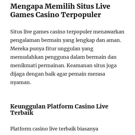
Mengapa Memilih Situs Live
Games Casino Terpopuler
Situs live games casino terpopuler menawarkan
pengalaman bermain yang lengkap dan aman.
Mereka punya fitur unggulan yang
memudahkan pengguna dalam bermain dan
menikmati permainan. Keamanan situs juga
dijaga dengan baik agar pemain merasa
nyaman.
Keunggulan Platform Casino Live
Terbaik
Platform casino live terbaik biasanya