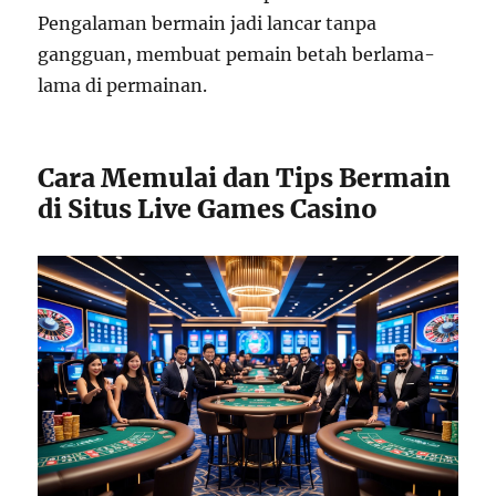
Pengalaman bermain jadi lancar tanpa
gangguan, membuat pemain betah berlama-
lama di permainan.
Cara Memulai dan Tips Bermain
di Situs Live Games Casino