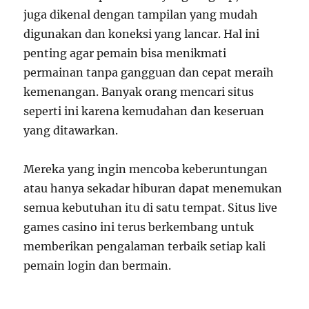
juga dikenal dengan tampilan yang mudah
digunakan dan koneksi yang lancar. Hal ini
penting agar pemain bisa menikmati
permainan tanpa gangguan dan cepat meraih
kemenangan. Banyak orang mencari situs
seperti ini karena kemudahan dan keseruan
yang ditawarkan.
Mereka yang ingin mencoba keberuntungan
atau hanya sekadar hiburan dapat menemukan
semua kebutuhan itu di satu tempat. Situs live
games casino ini terus berkembang untuk
memberikan pengalaman terbaik setiap kali
pemain login dan bermain.