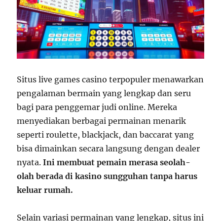
Situs live games casino terpopuler menawarkan
pengalaman bermain yang lengkap dan seru
bagi para penggemar judi online. Mereka
menyediakan berbagai permainan menarik
seperti roulette, blackjack, dan baccarat yang
bisa dimainkan secara langsung dengan dealer
nyata.
Ini membuat pemain merasa seolah-
olah berada di kasino sungguhan tanpa harus
keluar rumah.
Selain variasi permainan yang lengkap, situs ini