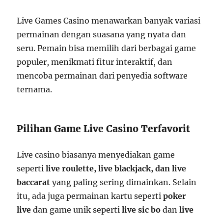
Live Games Casino menawarkan banyak variasi
permainan dengan suasana yang nyata dan
seru. Pemain bisa memilih dari berbagai game
populer, menikmati fitur interaktif, dan
mencoba permainan dari penyedia software
ternama.
Pilihan Game Live Casino Terfavorit
Live casino biasanya menyediakan game
seperti
live roulette, live blackjack, dan live
baccarat
yang paling sering dimainkan. Selain
itu, ada juga permainan kartu seperti
poker
live
dan game unik seperti
live sic bo
dan
live