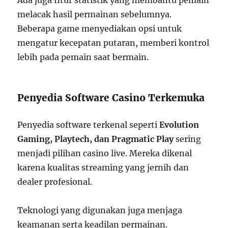
melacak hasil permainan sebelumnya.
Beberapa game menyediakan opsi untuk
mengatur kecepatan putaran, memberi kontrol
lebih pada pemain saat bermain.
Penyedia Software Casino Terkemuka
Penyedia software terkenal seperti
Evolution
Gaming, Playtech, dan Pragmatic Play
sering
menjadi pilihan casino live. Mereka dikenal
karena kualitas streaming yang jernih dan
dealer profesional.
Teknologi yang digunakan juga menjaga
keamanan serta keadilan permainan.