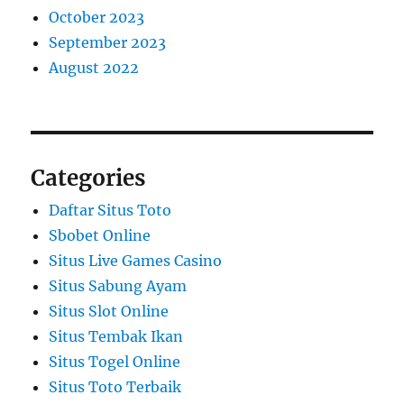
October 2023
September 2023
August 2022
Categories
Daftar Situs Toto
Sbobet Online
Situs Live Games Casino
Situs Sabung Ayam
Situs Slot Online
Situs Tembak Ikan
Situs Togel Online
Situs Toto Terbaik