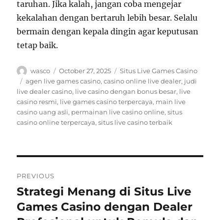
taruhan. Jika kalah, jangan coba mengejar
kekalahan dengan bertaruh lebih besar. Selalu
bermain dengan kepala dingin agar keputusan
tetap baik.
Author
Posted
Categories
wasco
October 27, 2025
Situs Live Games Casino
on
Tags
agen live games casino
,
casino online live dealer
,
judi
live dealer casino
,
live casino dengan bonus besar
,
live
casino resmi
,
live games casino terpercaya
,
main live
casino uang asli
,
permainan live casino online
,
situs
casino online terpercaya
,
situs live casino terbaik
Post
PREVIOUS
navigation
Strategi Menang di Situs Live
Previous
post:
Games Casino dengan Dealer