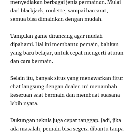
menyediakan berbagai jenis permainan. Mulai
dari blackjack, roulette, sampai baccarat,
semua bisa dimainkan dengan mudah.
Tampilan game dirancang agar mudah
dipahami. Hal ini membantu pemain, bahkan
yang baru belajar, untuk cepat mengerti aturan
dan cara bermain.
Selain itu, banyak situs yang menawarkan fitur
chat langsung dengan dealer. Ini menambah
keseruan saat bermain dan membuat suasana
lebih nyata.
Dukungan teknis juga cepat tanggap. Jadi, jika
ada masalah, pemain bisa segera dibantu tanpa